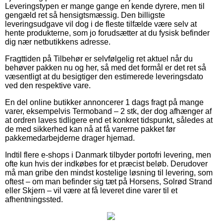
Leveringstypen er mange gange en kende dyrere, men til
gengæld ret så hensigtsmæssig. Den billigste
leveringsudgave vil dog i de fleste tilfælde være selv at
hente produkterne, som jo forudsætter at du fysisk befinder
dig nær netbutikkens adresse.
Fragttiden på Tilbehør er selvfølgelig ret aktuel når du
behøver pakken nu og her, så med det formål er det ret så
væsentligt at du besigtiger den estimerede leveringsdato
ved den respektive vare.
En del online butikker annoncerer 1 dags fragt på mange
varer, eksempelvis Termoband – 2 stk, der dog afhænger af
at ordren laves tidligere end et konkret tidspunkt, således at
de med sikkerhed kan nå at få varerne pakket før
pakkemedarbejderne drager hjemad.
Indtil flere e-shops i Danmark tilbyder portofri levering, men
ofte kun hvis der indkøbes for et præcist beløb. Derudover
må man gribe den mindst kostelige løsning til levering, som
oftest – om man befinder sig tæt på Horsens, Solrød Strand
eller Skjern – vil være at få leveret dine varer til et
afhentningssted.