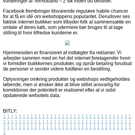
vurderinger af Termoband – 2 stk inden du bestiller.
Facebook frembringer tilsvarende regulære habile chancer
for at få en idé om webshoppens popularitet. Derudover ses
faktisk internet butikker som tilbyder folk at sammensætte en
omtale af deres køb, som ydermere bør bruges til at tage
stilling til hvor tilfredse kunderne er.
Hjemmesiden er finansieret af indtægter fra reklamer. Vi
arbejder sammen med en hel del internet foretagender hvori
vi formidler butikkernes produkter, og opnår betaling forudsat
de personer vi sender videre fuldfører en bestilling.
Oplysninger omkring produkter og webshops vedligeholdes
løbende, men vi ønsker ikke at blive stillet ansvarlig for
korrektioner der potentielt er realiseret efter at vi sidst
opdaterede websitets data.
BITLY:
1
1
1
1
1
1
1
1
1
1
1
1
1
1
1
1
1
1
1
1
1
1
1
1
1
1
1
1
1
1
1
1
1
1
1
1
1
1
1
1
1
1
1
1
1
1
1
1
1
1
1
1
1
1
1
1
1
1
1
1
1
1
1
1
1
1
1
1
1
1
1
1
1
1
1
1
1
1
1
1
1
1
1
1
1
1
1
1
1
1
1
1
1
1
1
1
1
1
1
1