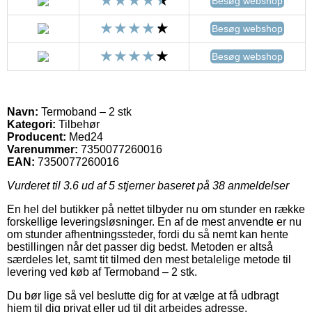
Besøg webshop
Besøg webshop
Besøg webshop
Navn:
Termoband – 2 stk
Kategori:
Tilbehør
Producent:
Med24
Varenummer:
7350077260016
EAN:
7350077260016
Vurderet til
3.6
ud af 5 stjerner baseret på
38
anmeldelser
En hel del butikker på nettet tilbyder nu om stunder en række
forskellige leveringsløsninger. En af de mest anvendte er nu
om stunder afhentningssteder, fordi du så nemt kan hente
bestillingen når det passer dig bedst. Metoden er altså
særdeles let, samt tit tilmed den mest betalelige metode til
levering ved køb af Termoband – 2 stk.
Du bør lige så vel beslutte dig for at vælge at få udbragt
hjem til dig privat eller ud til dit arbejdes adresse.