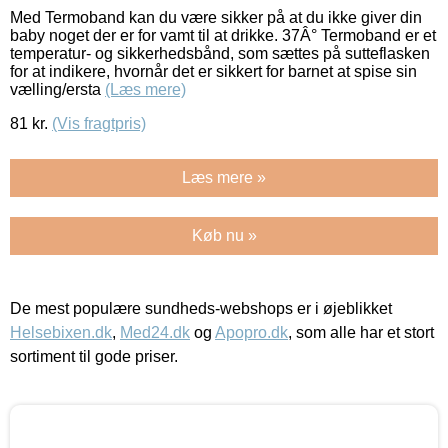
Med Termoband kan du være sikker på at du ikke giver din
baby noget der er for vamt til at drikke. 37Â° Termoband er et
temperatur- og sikkerhedsbånd, som sættes på sutteflasken
for at indikere, hvornår det er sikkert for barnet at spise sin
vælling/ersta
(Læs mere)
81
kr.
(Vis fragtpris)
Læs mere »
Køb nu »
De mest populære sundheds-webshops er i øjeblikket
Helsebixen.dk
,
Med24.dk
og
Apopro.dk
, som alle har et stort
sortiment til gode priser.