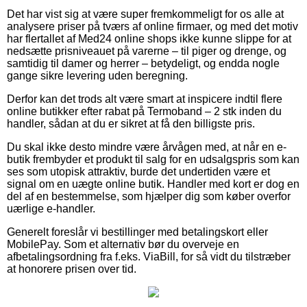
Det har vist sig at være super fremkommeligt for os alle at
analysere priser på tværs af online firmaer, og med det motiv
har flertallet af Med24 online shops ikke kunne slippe for at
nedsætte prisniveauet på varerne – til piger og drenge, og
samtidig til damer og herrer – betydeligt, og endda nogle
gange sikre levering uden beregning.
Derfor kan det trods alt være smart at inspicere indtil flere
online butikker efter rabat på Termoband – 2 stk inden du
handler, sådan at du er sikret at få den billigste pris.
Du skal ikke desto mindre være årvågen med, at når en e-
butik frembyder et produkt til salg for en udsalgspris som kan
ses som utopisk attraktiv, burde det undertiden være et
signal om en uægte online butik. Handler med kort er dog en
del af en bestemmelse, som hjælper dig som køber overfor
uærlige e-handler.
Generelt foreslår vi bestillinger med betalingskort eller
MobilePay. Som et alternativ bør du overveje en
afbetalingsordning fra f.eks. ViaBill, for så vidt du tilstræber
at honorere prisen over tid.