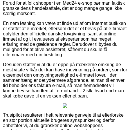
Forud for at folk shopper i en Med24 e-shop bør man faktisk
granske dens handelsaftale, det er dog mange gange ikke
særlig morsomt.
En nem løsning kan være at finde ud af om internet butikken
er støttet af e-mærket, eftersom det er et bevis på at e-firmaet
opfylder den officielle danske lovgivning, samt at online
firmaet af og til evalueres af eksperter som har meget
erfaring med de gældende regler. Derudover tilbydes du
mulighed for at blive assisteret, såfremt du skulle få
dilemmaer med din bestilling.
Desuden støtter vi at du er oppe på mærkerne omkring de
mest vitale vilkår der kan have indvirkning på ordren, som for
eksempel den ombytningsrettighed e-firmaet lover. I den
sammenhæng er det ydermere afgørende, at man til enhver
tid beholder ens faktura e-mail, så man fremadrettet vil
kunne bevise handlen af Termoband – 2 stk, hvad end man
skal købe gave til en voksen eller et barn.
Trustpilot resulterer i helt relevante genveje til at efterforske
en stor portion aktuelle brugeres synspunkter og derfor
anbefaler vi, at du gransker online webshoppens