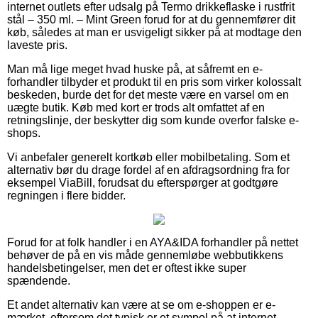
internet outlets efter udsalg på Termo drikkeflaske i rustfrit
stål – 350 ml. – Mint Green forud for at du gennemfører dit
køb, således at man er usvigeligt sikker på at modtage den
laveste pris.
Man må lige meget hvad huske på, at såfremt en e-
forhandler tilbyder et produkt til en pris som virker kolossalt
beskeden, burde det for det meste være en varsel om en
uægte butik. Køb med kort er trods alt omfattet af en
retningslinje, der beskytter dig som kunde overfor falske e-
shops.
Vi anbefaler generelt kortkøb eller mobilbetaling. Som et
alternativ bør du drage fordel af en afdragsordning fra for
eksempel ViaBill, forudsat du efterspørger at godtgøre
regningen i flere bidder.
Forud for at folk handler i en AYA&IDA forhandler på nettet
behøver de på en vis måde gennemløbe webbutikkens
handelsbetingelser, men det er oftest ikke super
spændende.
Et andet alternativ kan være at se om e-shoppen er e-
mærket, eftersom det typisk er et sympol på at internet