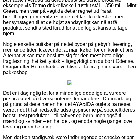
eksempelvis Termo drikkeflaske i rustfrit stål – 350 ml. – Mint
Green, men vær på vagt da det er regnet ud fra at
bestillingen gennemføres inden et fast klokkeslæt, med
hensynstagen til at de højst sandsynligt kan nå at få
produktet sendt afsted forud for at de logistikansatte tager
hjem.
Nogle enkelte butikker på nettet byder på gebyrfri levering,
men undertiden kræver det at man køber for en konkret pris.
Alternativt kan man beslutte sig for den mest betalelige
fragtløsning, hvilket typisk – ligegyldigt om du bor i Odense,
Dragør eller Humlebæk – vil blive at få bragt dine varer til en
pakkeshop.
Det er i dag rigtig let for almindelige dødelige at vurdere
prisniveauet på diverse internet forhandlere i Danmark, og
på grund af dette har en hel del AYA&IDA outlets på nettet
været nødt til at nedsætte udsalgspriserne på specielt deres
bedst i test produkter – til babyer og børn, men også til
mænd og kvinder – en hel del, og endda nogle gange love
levering uden betaling.
Men det kan stadigvæk være indbringende at checke et par