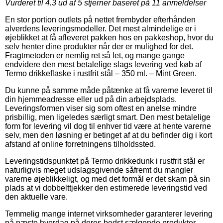
Vurderet til
4.3
ud af 5 stjerner baseret på
11
anmeldelser
En stor portion outlets på nettet frembyder efterhånden
alverdens leveringsmodeller. Det mest almindelige er i
øjeblikket at få afleveret pakken hos en pakkeshop, hvor du
selv henter dine produkter når der er mulighed for det.
Fragtmetoden er nemlig ret så let, og mange gange
endvidere den mest betalelige slags levering ved køb af
Termo drikkeflaske i rustfrit stål – 350 ml. – Mint Green.
Du kunne på samme måde påtænke at få varerne leveret til
din hjemmeadresse eller ud på din arbejdsplads.
Leveringsformen viser sig som oftest en anelse mindre
prisbillig, men ligeledes særligt smart. Den mest betalelige
form for levering vil dog til enhver tid være at hente varerne
selv, men den løsning er betinget af at du befinder dig i kort
afstand af online forretningens tilholdssted.
Leveringstidspunktet på Termo drikkedunk i rustfrit stål er
naturligvis meget udslagsgivende såfremt du mangler
varerne øjeblikkeligt, og med det formål er det skam på sin
plads at vi dobbelttjekker den estimerede leveringstid ved
den aktuelle vare.
Temmelig mange internet virksomheder garanterer levering
på næste hverdag på deres bedst sælgende produkter,