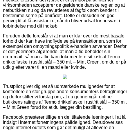
virksomheden accepterer de gældende danske regler, og at
netbutikken nu og da revurderes af fagfolk som kender til
bestemmelserne på området. Dette er desuden en god
genvej til at få assistance, når du bliver udsat for besvær i
forbindelse med dit indkøb.
Foruden dette foreslår vi at man er klar over de mest basale
forhold der kan have indflydelse på transaktionen, som for
eksempel den ombytningspolitik e-handlen anvender. Derfor
er det ydermere afgørende, at man altid beholder sin
ordremail, så man altid kan dokumentere sit køb af Termo
drikkeflaske i rustfrit stål – 350 ml. – Mint Green, om du er på
udkig efter varer til en mand eller kvinde.
Trustpilot giver dig ret så udmærkede muligheder for at
kontrollere en stor gruppe andre konsumenters betragtninger
og derfor stiller vi forslag om, at du gennemgår online
butikkens ratings af Termo drikkeflaske i rustfrit stål – 350 ml.
– Mint Green forud for at du lægger din bestilling.
Facebook præsterer tillige en del tiltalende løsninger til at få
indsigt i internet forretningens pålidelighed. Derudover ses
nogle internet outlets som gør det muligt at aflevere en