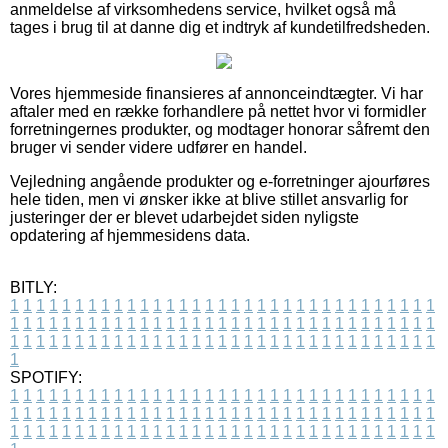
anmeldelse af virksomhedens service, hvilket også må
tages i brug til at danne dig et indtryk af kundetilfredsheden.
Vores hjemmeside finansieres af annonceindtægter. Vi har
aftaler med en række forhandlere på nettet hvor vi formidler
forretningernes produkter, og modtager honorar såfremt den
bruger vi sender videre udfører en handel.
Vejledning angående produkter og e-forretninger ajourføres
hele tiden, men vi ønsker ikke at blive stillet ansvarlig for
justeringer der er blevet udarbejdet siden nyligste
opdatering af hjemmesidens data.
BITLY:
1
1
1
1
1
1
1
1
1
1
1
1
1
1
1
1
1
1
1
1
1
1
1
1
1
1
1
1
1
1
1
1
1
1
1
1
1
1
1
1
1
1
1
1
1
1
1
1
1
1
1
1
1
1
1
1
1
1
1
1
1
1
1
1
1
1
1
1
1
1
1
1
1
1
1
1
1
1
1
1
1
1
1
1
1
1
1
1
1
1
1
1
1
1
1
1
1
1
1
1
SPOTIFY:
1
1
1
1
1
1
1
1
1
1
1
1
1
1
1
1
1
1
1
1
1
1
1
1
1
1
1
1
1
1
1
1
1
1
1
1
1
1
1
1
1
1
1
1
1
1
1
1
1
1
1
1
1
1
1
1
1
1
1
1
1
1
1
1
1
1
1
1
1
1
1
1
1
1
1
1
1
1
1
1
1
1
1
1
1
1
1
1
1
1
1
1
1
1
1
1
1
1
1