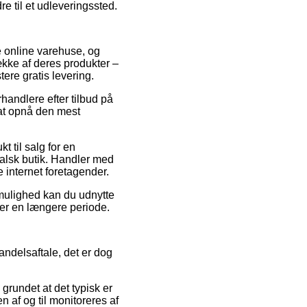
re til et udleveringssted.
se online varehuse, og
række af deres produkter –
ere gratis levering.
handlere efter tilbud på
 at opnå den mest
 til salg for en
 falsk butik. Handler med
 internet foretagender.
v mulighed kan du udnytte
ver en længere periode.
ndelsaftale, det er dog
undet at det typisk er
n af og til monitoreres af