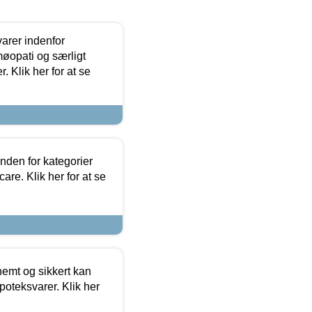
arer indenfor
møopati og særligt
 Klik her for at se
nden for kategorier
re. Klik her for at se
emt og sikkert kan
oteksvarer. Klik her