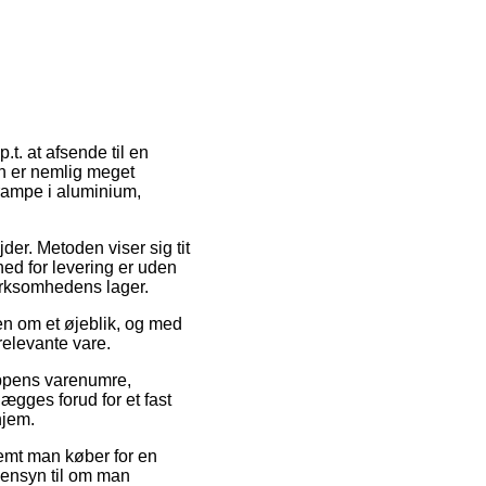
.t. at afsende til en
en er nemlig meget
erampe i aluminium,
der. Metoden viser sig tit
ed for levering er uden
virksomhedens lager.
en om et øjeblik, og med
relevante vare.
oppens varenumre,
gges forud for et fast
hjem.
remt man køber for en
 hensyn til om man