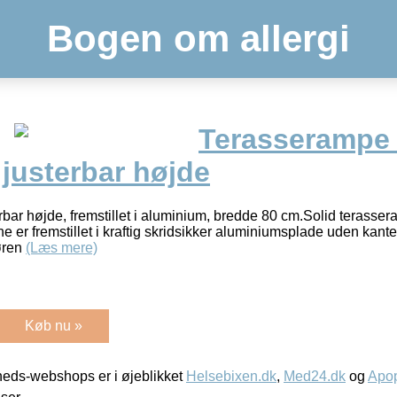
Bogen om allergi
Terasserampe 
justerbar højde
ar højde, fremstillet i aluminium, bredde 80 cm.Solid terasse
 er fremstillet i kraftig skridsikker aluminiumsplade uden kanter
døren
(Læs mere)
Køb nu »
eds-webshops er i øjeblikket
Helsebixen.dk
,
Med24.dk
og
Apop