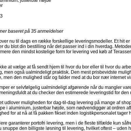
uminium, justerbar højde
er
3
rner baseret på
35
anmeldelser
over nu til dags en række forskellige leveringsmodeller. Et hit er p
r du blot din bestilling når det passer ind i din hverdag. Metod
ermere den mindst kostelige form for levering ved køb af Terass
e at vælge at få sendt hjem til hvor du bor eller til hvor du arbej
ig, men også ualmindeligt praktisk. Den mest prisbevidste muligh
rne, men den mulighed står og falder med at du bor nær internet 
mper er selvfølgelig ualmindeligt afgørende når du mangler var
 meningsfuldt at du checker den estimerede leveringstid for den 
et udlover muligheden for dag-til-dag levering på mange af sh
 i aluminium, justerbar højde, som nødvendiggør at ordren aflæ
ghed for at nå at få pakken fikset inden logistikpersonalet tager 
re garanterer portofri levering, men i de fleste tilfælde kun såf
 snuppe den billigste løsning til levering, hvilket oftest – uden