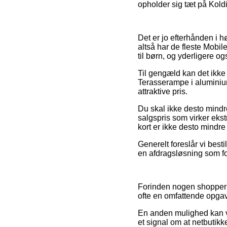
opholder sig tæt på Koldin
Det er jo efterhånden i h
altså har de fleste Mobil
til børn, og yderligere o
Til gengæld kan det ikke 
Terasserampe i aluminium
attraktive pris.
Du skal ikke desto mindre
salgspris som virker ekst
kort er ikke desto mindr
Generelt foreslår vi best
en afdragsløsning som for
Forinden nogen shopper i
ofte en omfattende opga
En anden mulighed kan v
et signal om at netbutikk