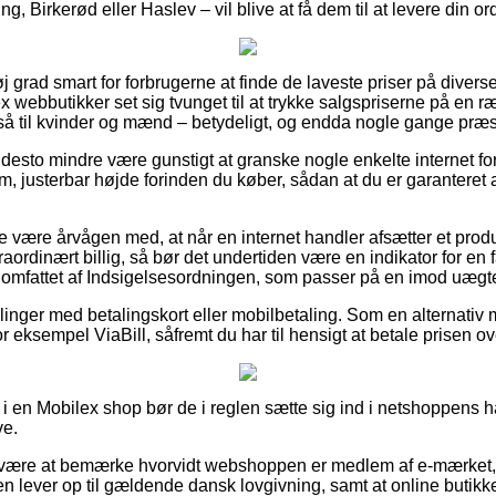
g, Birkerød eller Haslev – vil blive at få dem til at levere din ord
øj grad smart for forbrugerne at finde de laveste priser på diver
ex webbutikker set sig tvunget til at trykke salgspriserne på en 
gså til kvinder og mænd – betydeligt, og endda nogle gange præst
desto mindre være gunstigt at granske nogle enkelte internet for
, justerbar højde forinden du køber, sådan at du er garanteret
 være årvågen med, at når en internet handler afsætter et produkt
raordinært billig, så bør det undertiden være en indikator for en
e omfattet af Indsigelsesordningen, som passer på en imod uægte
illinger med betalingskort eller mobilbetaling. Som en alternati
 eksempel ViaBill, såfremt du har til hensigt at betale prisen o
 en Mobilex shop bør de i reglen sætte sig ind i netshoppens ha
ve.
ære at bemærke hvorvidt webshoppen er medlem af e-mærket, gr
en lever op til gældende dansk lovgivning, samt at online butikke