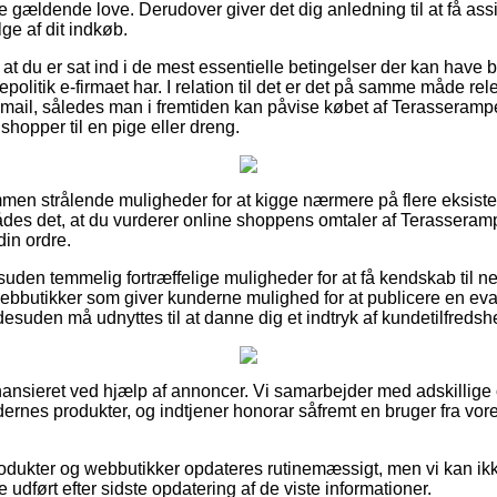
 de gældende love. Derudover giver det dig anledning til at få assi
e af dit indkøb.
 at du er sat ind i de mest essentielle betingelser der kan have 
epolitik e-firmaet har. I relation til det er det på samme måde rel
-mail, således man i fremtiden kan påvise købet af Terasserampe
hopper til en pige eller dreng.
ommen strålende muligheder for at kigge nærmere på flere eksis
rådes det, at du vurderer online shoppens omtaler af Terasseramp
din ordre.
den temmelig fortræffelige muligheder for at få kendskab til ne
bbutikker som giver kunderne mulighed for at publicere en eva
esuden må udnyttes til at danne dig et indtryk af kundetilfreds
nsieret ved hjælp af annoncer. Vi samarbejder med adskillige o
rnes produkter, og indtjener honorar såfremt en bruger fra vo
dukter og webbutikker opdateres rutinemæssigt, men vi kan ikke 
udført efter sidste opdatering af de viste informationer.