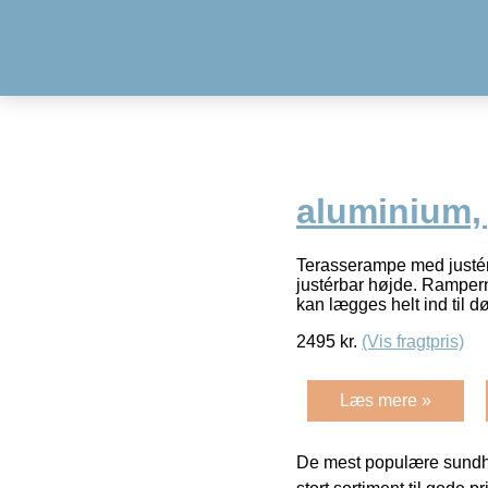
aluminium, 
Terasserampe med justérb
justérbar højde. Ramperne
kan lægges helt ind til 
2495
kr.
(Vis fragtpris)
Læs mere »
De mest populære sundh