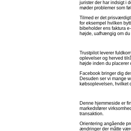
jurister der har indsigt i
møder problemer som følg
Tilmed er det prisværdigt
for eksempel hvilken bytt
bibeholder ens faktura e
højde, uafhængig om du s
Trustpilot leverer fuldk
oplevelser og herved til
højde inden du placerer 
Facebook bringer dig desu
Desuden ser vi mange we
købsoplevelsen, hvilket d
Denne hjemmeside er fina
markedsfører virksomhede
transaktion.
Orientering angående pro
ændringer der måtte være 