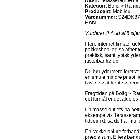
Navn:
Terasserampe i al
Kategori:
Bolig > Ramp
Producent:
Mobilex
Varenummer:
S24DK37
EAN:
Vurderet til
4
ud af 5 stje
Flere internet firmaer udl
pakkeshop, og så afhente
praktisk, samt typisk yd
justerbar højde.
Du bør ydermere foretrækk
en smule mindre prisbill
tvivl selv at hente vare
Fragttiden på Bolig > Ra
det formål er det aldeles
En masse outlets på nett
eksempelvis Terasserampe
tidspunkt, så de har muli
En række online forhandle
præcis sum. Ellers bør du