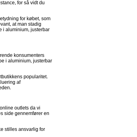
stance, for så vidt du
betydning for købet, som
evant, at man stadig
 i aluminium, justerbar
terende konsumenters
e i aluminium, justerbar
tbutikkens popularitet.
luering af
heden.
nline outlets da vi
res side gennemfører en
stilles ansvarlig for