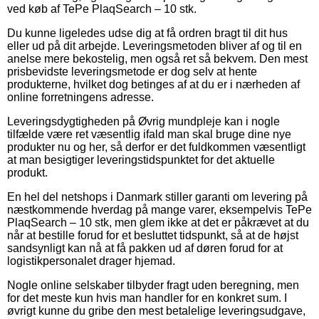
ved køb af TePe PlaqSearch – 10 stk.
Du kunne ligeledes udse dig at få ordren bragt til dit hus
eller ud på dit arbejde. Leveringsmetoden bliver af og til en
anelse mere bekostelig, men også ret så bekvem. Den mest
prisbevidste leveringsmetode er dog selv at hente
produkterne, hvilket dog betinges af at du er i nærheden af
online forretningens adresse.
Leveringsdygtigheden på Øvrig mundpleje kan i nogle
tilfælde være ret væsentlig ifald man skal bruge dine nye
produkter nu og her, så derfor er det fuldkommen væsentligt
at man besigtiger leveringstidspunktet for det aktuelle
produkt.
En hel del netshops i Danmark stiller garanti om levering på
næstkommende hverdag på mange varer, eksempelvis TePe
PlaqSearch – 10 stk, men glem ikke at det er påkrævet at du
når at bestille forud for et besluttet tidspunkt, så at de højst
sandsynligt kan nå at få pakken ud af døren forud for at
logistikpersonalet drager hjemad.
Nogle online selskaber tilbyder fragt uden beregning, men
for det meste kun hvis man handler for en konkret sum. I
øvrigt kunne du gribe den mest betalelige leveringsudgave,