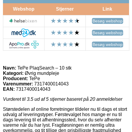
Webshop
Stjerner
Link
Besøg webshop
Besøg webshop
Besøg webshop
Navn:
TePe PlaqSearch – 10 stk
Kategori:
Øvrig mundpleje
Producent:
TePe
Varenummer:
7317400014043
EAN:
7317400014043
Vurderet til
3.5
ud af 5 stjerner baseret på
20
anmeldelser
Størstedelen af online forretninger tildeler nu til dags et stort
udvalg af leveringstyper. Førstevalget hos mange er nu til
dags levering til et afhentningssted, hvor du selv afhenter
varerne når du har lyst. Fragtløsningen er nemlig ultra
overkommelig, og tit tillige den prisbilligste fragtmulighed