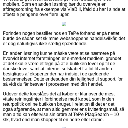
mobilen. Som en anden løsning bør du overveje en
afdragsordning fra eksempelvis ViaBill, ifald du har i sinde at
afbetale pengene over flere uger.
Forinden nogen bestiller hos en TePe forhandler på nettet
burde de sådan set skimme webshoppens handelsvilkår, det
er dog naturligvis ikke særlig spændende.
En anden løsning kunne måske være at se nærmere på
hvorvidt internet forretningen er e-mærket medlem, grundet
at det skulle være et tegn på at e-butikken lever op til de
danske love, samt at internet selskabet fra tid til anden
besigtiges af eksperter der har indsigt i de gældende
bestemmelser. Dette er desuden din lejlighed til support, for
så vidt du får besvær i processen med din handel.
Udover dette foreslåes det at køber er klar over de mest
vitale retningslinjer i forbindelse med købet, som fx den
returpolitik online butikken bruger. I relation til det er det
også afgørende, at man altid gemmer ens kvitteringsmail, så
man altid kan eftervise sin ordre af TePe PlaqSearch – 10
stk, hvad end man shopper til en herre eller dame.