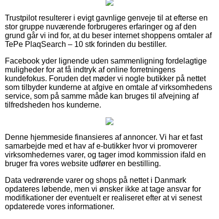
Trustpilot resulterer i evigt gavnlige genveje til at efterse en
stor gruppe nuværende forbrugeres erfaringer og af den
grund går vi ind for, at du beser internet shoppens omtaler af
TePe PlaqSearch – 10 stk forinden du bestiller.
Facebook yder lignende uden sammenligning fordelagtige
muligheder for at få indtryk af online forretningens
kundefokus. Foruden det møder vi nogle butikker på nettet
som tilbyder kunderne at afgive en omtale af virksomhedens
service, som på samme måde kan bruges til afvejning af
tilfredsheden hos kunderne.
Denne hjemmeside finansieres af annoncer. Vi har et fast
samarbejde med et hav af e-butikker hvor vi promoverer
virksomhedernes varer, og tager imod kommission ifald en
bruger fra vores website udfører en bestilling.
Data vedrørende varer og shops på nettet i Danmark
opdateres løbende, men vi ønsker ikke at tage ansvar for
modifikationer der eventuelt er realiseret efter at vi senest
opdaterede vores informationer.