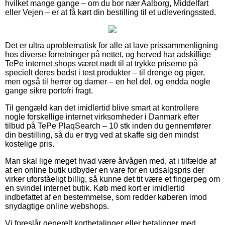
hvilket mange gange – om du bor nær Aalborg, Middelfart
eller Vejen – er at få kørt din bestilling til et udleveringssted.
Det er ultra uproblematisk for alle at lave prissammenligning
hos diverse forretninger på nettet, og herved har adskillige
TePe internet shops været nødt til at trykke priserne på
specielt deres bedst i test produkter – til drenge og piger,
men også til herrer og damer – en hel del, og endda nogle
gange sikre portofri fragt.
Til gengæld kan det imidlertid blive smart at kontrollere
nogle forskellige internet virksomheder i Danmark efter
tilbud på TePe PlaqSearch – 10 stk inden du gennemfører
din bestilling, så du er tryg ved at skaffe sig den mindst
kostelige pris.
Man skal lige meget hvad være årvågen med, at i tilfælde af
at en online butik udbyder en vare for en udsalgspris der
virker uforståeligt billig, så kunne det tit være et fingerpeg om
en svindel internet butik. Køb med kort er imidlertid
indbefattet af en bestemmelse, som redder køberen imod
snydagtige online webshops.
Vi foreslår generelt kortbetalinger eller betalinger med