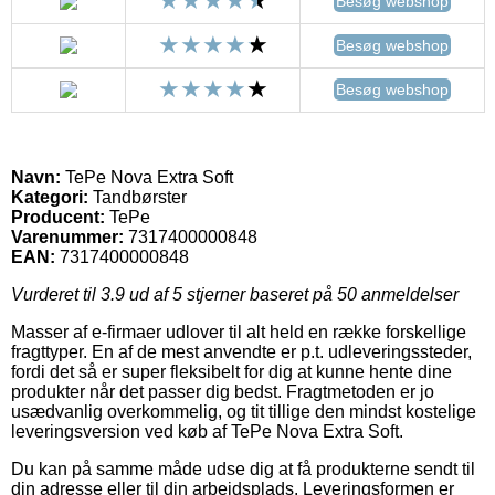
Besøg webshop
Besøg webshop
Besøg webshop
Navn:
TePe Nova Extra Soft
Kategori:
Tandbørster
Producent:
TePe
Varenummer:
7317400000848
EAN:
7317400000848
Vurderet til
3.9
ud af 5 stjerner baseret på
50
anmeldelser
Masser af e-firmaer udlover til alt held en række forskellige
fragttyper. En af de mest anvendte er p.t. udleveringssteder,
fordi det så er super fleksibelt for dig at kunne hente dine
produkter når det passer dig bedst. Fragtmetoden er jo
usædvanlig overkommelig, og tit tillige den mindst kostelige
leveringsversion ved køb af TePe Nova Extra Soft.
Du kan på samme måde udse dig at få produkterne sendt til
din adresse eller til din arbejdsplads. Leveringsformen er