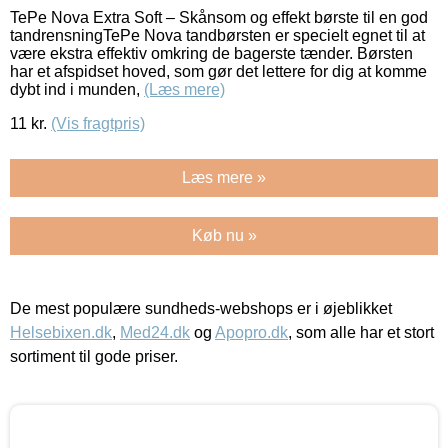
TePe Nova Extra Soft – Skånsom og effekt børste til en god
tandrensningTePe Nova tandbørsten er specielt egnet til at
være ekstra effektiv omkring de bagerste tænder. Børsten
har et afspidset hoved, som gør det lettere for dig at komme
dybt ind i munden,
(Læs mere)
11
kr.
(Vis fragtpris)
Læs mere »
Køb nu »
De mest populære sundheds-webshops er i øjeblikket
Helsebixen.dk
,
Med24.dk
og
Apopro.dk
, som alle har et stort
sortiment til gode priser.