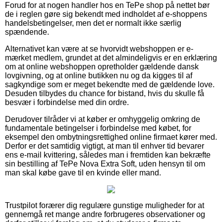
Forud for at nogen handler hos en TePe shop på nettet bør
de i reglen gøre sig bekendt med indholdet af e-shoppens
handelsbetingelser, men det er normalt ikke særlig
spændende.
Alternativet kan være at se hvorvidt webshoppen er e-
mærket medlem, grundet at det almindeligvis er en erklæring
om at online webshoppen opretholder gældende dansk
lovgivning, og at online butikken nu og da kigges til af
sagkyndige som er meget bekendte med de gældende love.
Desuden tilbydes du chance for bistand, hvis du skulle få
besvær i forbindelse med din ordre.
Derudover tilråder vi at køber er omhyggelig omkring de
fundamentale betingelser i forbindelse med købet, for
eksempel den ombytningsrettighed online firmaet kører med.
Derfor er det samtidig vigtigt, at man til enhver tid bevarer
ens e-mail kvittering, således man i fremtiden kan bekræfte
sin bestilling af TePe Nova Extra Soft, uden hensyn til om
man skal købe gave til en kvinde eller mand.
Trustpilot forærer dig regulære gunstige muligheder for at
gennemgå ret mange andre forbrugeres observationer og