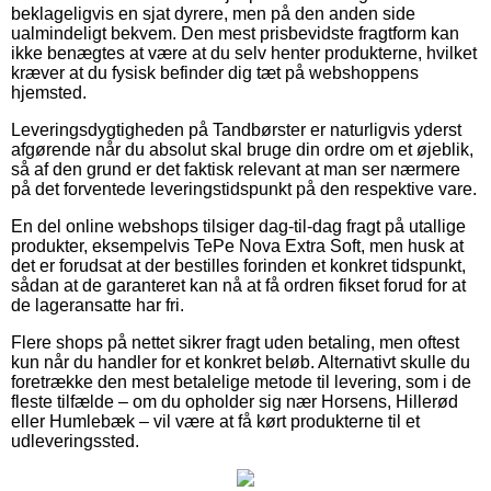
beklageligvis en sjat dyrere, men på den anden side
ualmindeligt bekvem. Den mest prisbevidste fragtform kan
ikke benægtes at være at du selv henter produkterne, hvilket
kræver at du fysisk befinder dig tæt på webshoppens
hjemsted.
Leveringsdygtigheden på Tandbørster er naturligvis yderst
afgørende når du absolut skal bruge din ordre om et øjeblik,
så af den grund er det faktisk relevant at man ser nærmere
på det forventede leveringstidspunkt på den respektive vare.
En del online webshops tilsiger dag-til-dag fragt på utallige
produkter, eksempelvis TePe Nova Extra Soft, men husk at
det er forudsat at der bestilles forinden et konkret tidspunkt,
sådan at de garanteret kan nå at få ordren fikset forud for at
de lageransatte har fri.
Flere shops på nettet sikrer fragt uden betaling, men oftest
kun når du handler for et konkret beløb. Alternativt skulle du
foretrække den mest betalelige metode til levering, som i de
fleste tilfælde – om du opholder sig nær Horsens, Hillerød
eller Humlebæk – vil være at få kørt produkterne til et
udleveringssted.