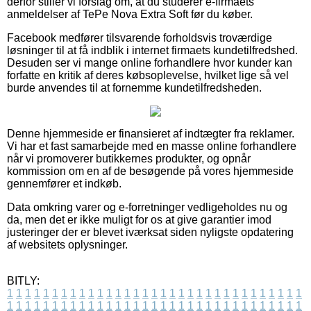
derfor stiller vi forslag om, at du studerer e-firmaets
anmeldelser af TePe Nova Extra Soft før du køber.
Facebook medfører tilsvarende forholdsvis troværdige
løsninger til at få indblik i internet firmaets kundetilfredshed.
Desuden ser vi mange online forhandlere hvor kunder kan
forfatte en kritik af deres købsoplevelse, hvilket lige så vel
burde anvendes til at fornemme kundetilfredsheden.
Denne hjemmeside er finansieret af indtægter fra reklamer.
Vi har et fast samarbejde med en masse online forhandlere
når vi promoverer butikkernes produkter, og opnår
kommission om en af de besøgende på vores hjemmeside
gennemfører et indkøb.
Data omkring varer og e-forretninger vedligeholdes nu og
da, men det er ikke muligt for os at give garantier imod
justeringer der er blevet iværksat siden nyligste opdatering
af websitets oplysninger.
BITLY:
1
1
1
1
1
1
1
1
1
1
1
1
1
1
1
1
1
1
1
1
1
1
1
1
1
1
1
1
1
1
1
1
1
1
1
1
1
1
1
1
1
1
1
1
1
1
1
1
1
1
1
1
1
1
1
1
1
1
1
1
1
1
1
1
1
1