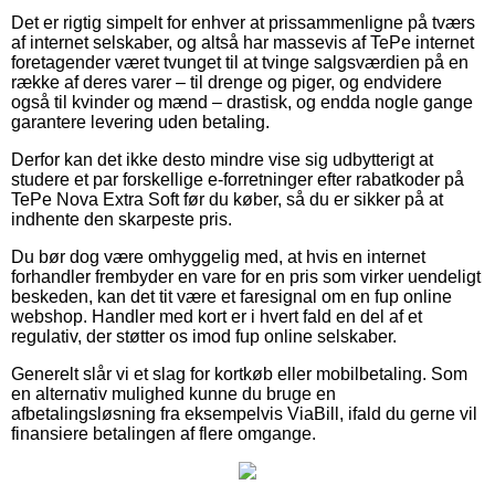
Det er rigtig simpelt for enhver at prissammenligne på tværs
af internet selskaber, og altså har massevis af TePe internet
foretagender været tvunget til at tvinge salgsværdien på en
række af deres varer – til drenge og piger, og endvidere
også til kvinder og mænd – drastisk, og endda nogle gange
garantere levering uden betaling.
Derfor kan det ikke desto mindre vise sig udbytterigt at
studere et par forskellige e-forretninger efter rabatkoder på
TePe Nova Extra Soft før du køber, så du er sikker på at
indhente den skarpeste pris.
Du bør dog være omhyggelig med, at hvis en internet
forhandler frembyder en vare for en pris som virker uendeligt
beskeden, kan det tit være et faresignal om en fup online
webshop. Handler med kort er i hvert fald en del af et
regulativ, der støtter os imod fup online selskaber.
Generelt slår vi et slag for kortkøb eller mobilbetaling. Som
en alternativ mulighed kunne du bruge en
afbetalingsløsning fra eksempelvis ViaBill, ifald du gerne vil
finansiere betalingen af flere omgange.