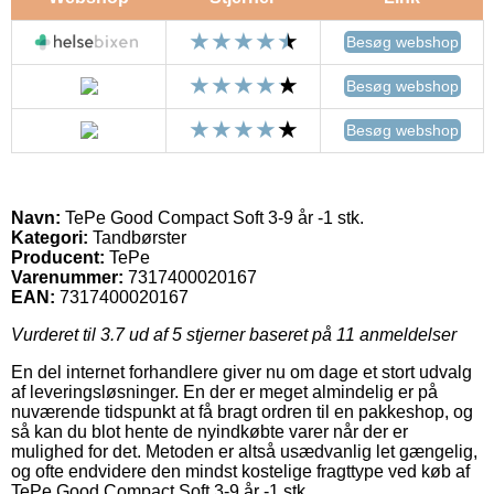
Besøg webshop
Besøg webshop
Besøg webshop
Navn:
TePe Good Compact Soft 3-9 år -1 stk.
Kategori:
Tandbørster
Producent:
TePe
Varenummer:
7317400020167
EAN:
7317400020167
Vurderet til
3.7
ud af 5 stjerner baseret på
11
anmeldelser
En del internet forhandlere giver nu om dage et stort udvalg
af leveringsløsninger. En der er meget almindelig er på
nuværende tidspunkt at få bragt ordren til en pakkeshop, og
så kan du blot hente de nyindkøbte varer når der er
mulighed for det. Metoden er altså usædvanlig let gængelig,
og ofte endvidere den mindst kostelige fragttype ved køb af
TePe Good Compact Soft 3-9 år -1 stk..