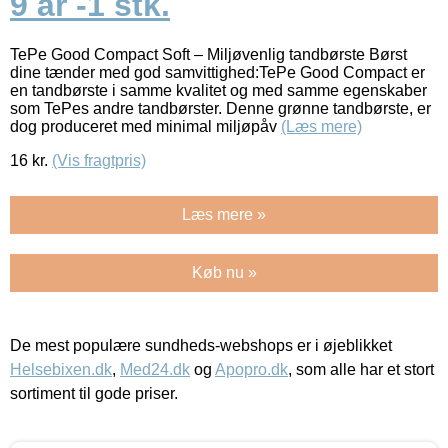
9 år -1 stk.
TePe Good Compact Soft – Miljøvenlig tandbørste Børst
dine tænder med god samvittighed:TePe Good Compact er
en tandbørste i samme kvalitet og med samme egenskaber
som TePes andre tandbørster. Denne grønne tandbørste, er
dog produceret med minimal miljøpåv
(Læs mere)
16
kr.
(Vis fragtpris)
Læs mere »
Køb nu »
De mest populære sundheds-webshops er i øjeblikket
Helsebixen.dk
,
Med24.dk
og
Apopro.dk
, som alle har et stort
sortiment til gode priser.