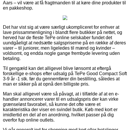
Aars – vil være at få fragtmanden til at køre dine produkter til
en pakkeshop.
Det har vist sig at være særligt ukompliceret for enhver at
lave prissammenligning i blandt flere butikker på nettet, og
herved har de fleste TePe online selskaber fundet det
uundgåeligt at nedsætte salgspriserne på en række af deres
varer – til juniorer, men ligeledes til mænd og kvinder –
voldsomt, og endda nogle gange frembyde levering uden
betaling.
Til gengæld kan det alligevel blive lønsomt at eftergå
forskellige e-shops efter udsalg på TePe Good Compact Soft
3-9 år -1 stk. før du gennemfører din bestilling, således at
man er sikker på at opnå den billigste pris.
Man skal alligevel være så påvagt, at i tilfælde af at en e-
handler annoncerer varer til en udsalgspris der kan virke
grænseløst favorabel, så kunne det ofte være et
karakteristika der viser en svindel butik. Køb med kort er
imidlertid en del af en anordning, hvilket passer på dig
overfor fup online outlets.
Vi går generelt ind for shopping med kort eller betalinger