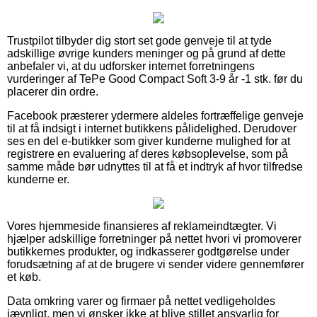
Trustpilot tilbyder dig stort set gode genveje til at tyde
adskillige øvrige kunders meninger og på grund af dette
anbefaler vi, at du udforsker internet forretningens
vurderinger af TePe Good Compact Soft 3-9 år -1 stk. før du
placerer din ordre.
Facebook præsterer ydermere aldeles fortræffelige genveje
til at få indsigt i internet butikkens pålidelighed. Derudover
ses en del e-butikker som giver kunderne mulighed for at
registrere en evaluering af deres købsoplevelse, som på
samme måde bør udnyttes til at få et indtryk af hvor tilfredse
kunderne er.
Vores hjemmeside finansieres af reklameindtægter. Vi
hjælper adskillige forretninger på nettet hvori vi promoverer
butikkernes produkter, og indkasserer godtgørelse under
forudsætning af at de brugere vi sender videre gennemfører
et køb.
Data omkring varer og firmaer på nettet vedligeholdes
jævnligt, men vi ønsker ikke at blive stillet ansvarlig for