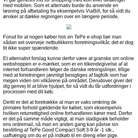
med mobilen. Som et alternativ burde du anvende en
løsning på afbetaling fra eksempelvis ViaBill, for så vidt du
ønsker at dække regningen over en længere periode.
Forud for at nogen køber hos en TePe e-shop bør man
sådan set overveje netbutikkens forretningsvilkår, det er dog
tit ikke super spændende.
Et alternativt forslag kunne derfor være at granske om online
webshoppen er e-mærket, som er en tilkendegivelse af at
internet forhandleren følger de danske retningslinjer, tillige
med at forretningen jævnligt besigtiges af fagfolk som har
megen viden om vilkårene på området. Derudover giver det
dig genvej til at blive hjulpet, for så vidt du får udfordringer i
processen med dit køb.
Dertil er det at foretrække at man er vaks omkring de
primære forhold gældende for købet, som eksempelvis
hvilken returrettighed online forhandleren kører med. Derfor
er det på samme måde vigtigt, at man stadigvæk beholder
ens ordremail, så man en anden gang kan påvise sin
bestilling af TePe Good Compact Soft 3-9 år -1 stk.,
uafhængig om du er på indkøb til en dreng eller pige.