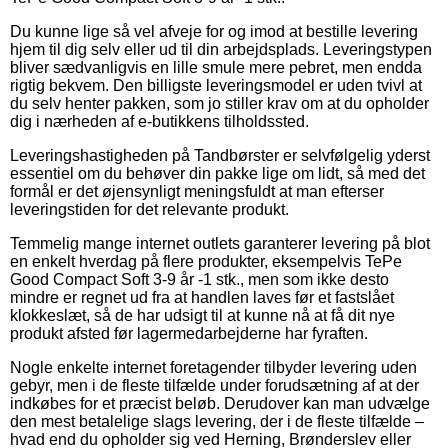
Du kunne lige så vel afveje for og imod at bestille levering
hjem til dig selv eller ud til din arbejdsplads. Leveringstypen
bliver sædvanligvis en lille smule mere pebret, men endda
rigtig bekvem. Den billigste leveringsmodel er uden tvivl at
du selv henter pakken, som jo stiller krav om at du opholder
dig i nærheden af e-butikkens tilholdssted.
Leveringshastigheden på Tandbørster er selvfølgelig yderst
essentiel om du behøver din pakke lige om lidt, så med det
formål er det øjensynligt meningsfuldt at man efterser
leveringstiden for det relevante produkt.
Temmelig mange internet outlets garanterer levering på blot
en enkelt hverdag på flere produkter, eksempelvis TePe
Good Compact Soft 3-9 år -1 stk., men som ikke desto
mindre er regnet ud fra at handlen laves før et fastslået
klokkeslæt, så de har udsigt til at kunne nå at få dit nye
produkt afsted før lagermedarbejderne har fyraften.
Nogle enkelte internet foretagender tilbyder levering uden
gebyr, men i de fleste tilfælde under forudsætning af at der
indkøbes for et præcist beløb. Derudover kan man udvælge
den mest betalelige slags levering, der i de fleste tilfælde –
hvad end du opholder sig ved Herning, Brønderslev eller