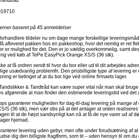
Tandtråd
019710
jerner baseret på
45
anmeldelser
orhandlere tildeler nu om dage mange forskellige leveringsmåde
få afleveret pakken hos en pakkeshop, hvor det nemlig er ret flek
 der er mulighed for det. Den er jo vældig overkommelig, samt 
ning ved køb af TePe EasyPick Orange XS/S (36 stk).
 at få ordren sendt til hvor du bor eller ud til dit arbejdes adre
illige usædvanlig problemfri. Den prisbilligste type af levering e
ning er betinget af at du bor lige ved online firmaets lager.
Tandstikker & Tandtråd kan være super vital når man skal bruge
eles afgørende at man finder den estimerede leveringstid ved det 
ps garanterer muligheden for dag-til-dag levering på mange af 
S (36 stk), men vær obs på at det antager at orden realiseres ti
en til at de højst sandsynligt kan nå at få de nye varer ud af dø
rager hjemad.
ranterer levering uden gebyr, men ofte under forudsætning af at
se dig den billigste fragtform, som tit – uden hensyn til om du 