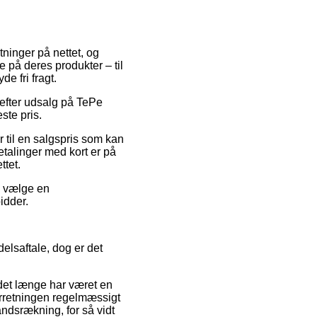
tninger på nettet, og
e på deres produkter – til
e fri fragt.
 efter udsalg på TePe
ste pris.
 til en salgspris som kan
etalinger med kort er på
ttet.
du vælge en
bidder.
elsaftale, dog er det
 det længe har været en
orretningen regelmæssigt
ndsrækning, for så vidt