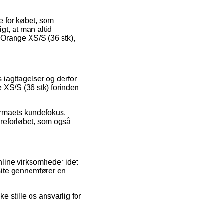
e for købet, som
gt, at man altid
 Orange XS/S (36 stk),
s iagttagelser og derfor
 XS/S (36 stk) forinden
firmaets kundefokus.
dreforløbet, som også
nline virksomheder idet
site gennemfører en
 stille os ansvarlig for