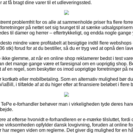
r at få bragt dine varer til et udleveringssted.
remt problemfrit for os alle at sammenholde priser fra flere forre
forretninger på nettet set sig tvunget til at sænke udsalgsprisern
des til damer og herrer – eftertrykkeligt, og endda nogle gange yd
desto mindre være profitabelt at besigtige indtil flere webshops
stk) forud for at du bestiller, så du er tryg ved at opnå den lave
ikke glemme, at når en online shop reklamerer bedst i test varer
 kan det mange gange være et faresignal om en uoprigtig shop. B
f en regel, som beskytter os imod uoprigtige forretninger på ne
for kortkøb eller mobilbetaling. Som en alternativ mulighed bør 
iaBill, i tilfælde af at du higer efter at finansiere beløbet i flere 
 TePe e-forhandler behøver man i virkeligheden tyde deres hand
bejde.
 at efterse hvorvidt e-forhandleren er e-mærke tilsluttet, fordi
line virksomheden opfylder dansk lovgivning, foruden at online f
r har megen viden om reglerne. Det giver dig mulighed for en hå