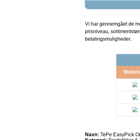
Vi har gennemgået de mes
prisniveau, sortimentstø
betalingsmuligheder.
Websh
Navn:
TePe EasyPick Or