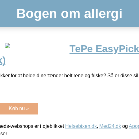
Bogen om allergi
TePe EasyPic
k)
kker for at holde dine tænder helt rene og friske? Så er disse sil
Køb nu »
eds-webshops er i øjeblikket
Helsebixen.dk
,
Med24.dk
og
Apop
iser.