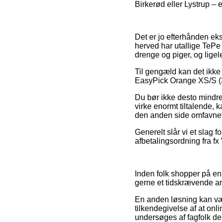
Birkerød eller Lystrup – e
Det er jo efterhånden ekst
herved har utallige TePe 
drenge og piger, og ligele
Til gengæld kan det ikke 
EasyPick Orange XS/S (36 
Du bør ikke desto mindre 
virke enormt tiltalende,
den anden side omfavnet a
Generelt slår vi et slag 
afbetalingsordning fra fx V
Inden folk shopper på en
gerne et tidskrævende ar
En anden løsning kan være
tilkendegivelse af at on
undersøges af fagfolk de