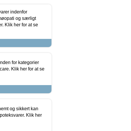
arer indenfor
møopati og særligt
 Klik her for at se
nden for kategorier
re. Klik her for at se
emt og sikkert kan
oteksvarer. Klik her