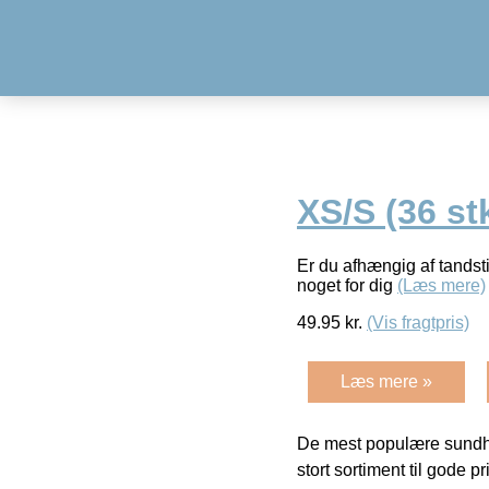
XS/S (36 st
Er du afhængig af tandsti
noget for dig
(Læs mere)
49.95
kr.
(Vis fragtpris)
Læs mere »
De mest populære sundh
stort sortiment til gode pr