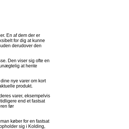
r. En af dem der er
sibelt for dig at kunne
desuden derudover den
sse. Den viser sig ofte en
r unægtelig at hente
 dine nye varer om kort
aktuelle produkt.
deres varer, eksempelvis
dligere end et fastsat
ren før
 man køber for en fastsat
opholder sig i Kolding,