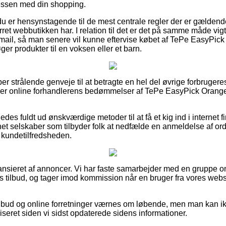
essen med din shopping.
du er hensynstagende til de mest centrale regler der er gældend
ret webbutikken har. I relation til det er det på samme måde vigti
smail, så man senere vil kunne eftervise købet af TePe EasyPick
er produkter til en voksen eller et barn.
per strålende genveje til at betragte en hel del øvrige forbrugere
kker online forhandlerens bedømmelser af TePe EasyPick Orange
des fuldt ud ønskværdige metoder til at få et kig ind i internet 
rnet selskaber som tilbyder folk at nedfælde en anmeldelse af or
e kundetilfredsheden.
nsieret af annoncer. Vi har faste samarbejder med en gruppe o
s tilbud, og tager imod kommission når en bruger fra vores web
bud og online forretninger værnes om løbende, men man kan ikke
liseret siden vi sidst opdaterede sidens informationer.