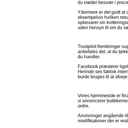
du møder besvær i proc
Ydermere er det godt at 
eksempelvis hvilken retur
opbevarer sin kvittering
uden hensyn til om du søg
Trustpilot frembringer su
anbefales det, at du tje
du handler.
Facebook præsterer ligele
Herinde ses faktisk inte
burde bruges til at afvej
Vores hjemmeside er fina
vi annoncerer butikkerne
ordre.
Anvisninger angående til
modifikationer der er rea