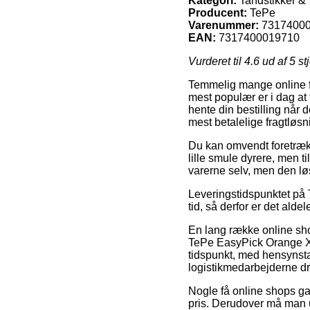
Kategori:
Tandstikker & 
Producent:
TePe
Varenummer:
7317400
EAN:
7317400019710
Vurderet til
4.6
ud af 5 st
Temmelig mange online f
mest populær er i dag at 
hente din bestilling når
mest betalelige fragtløs
Du kan omvendt foretrække
lille smule dyrere, men t
varerne selv, men den løs
Leveringstidspunktet på 
tid, så derfor er det ald
En lang række online sho
TePe EasyPick Orange XS/
tidspunkt, med hensynstag
logistikmedarbejderne d
Nogle få online shops ga
pris. Derudover må man ud