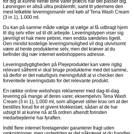
for dig at kunne hente dine varer præcis når det passer dig.
Løsningen er altså ultra problemfri, samt tit ydermere den
mest letkøbte leveringsmanér ved køb af Tena Wash Cream
(3 in 1), 1.000 ml.
Du kan på samme måde vælge at vælge at få udbragt hjem
til dig selv eller ud til dit arbejde. Leveringstypen viser sig
jævnligt et hak mere pebret, men endda særdeles ligetil.
Den mindst kostelige leveringsmulighed vil dog utvivlsomt
være at hente produkterne selv, men det kræver at du
befinder dig nær internet webshoppens adresse.
Leveringsdygtigheden på Plejeprodukter kan være rigtig
relevant såfremt vi skal bruge produkterne med det samme,
så derfor er det naturligvis meningsfuldt at vi checker den
forventede leveringsdato for det relevante produkt.
En række online webshops reklamerer med dag-til-dag
levering på mange af deres varer, eksempelvis Tena Wash
Cream (3 in 1), 1.000 ml, som alligevel stiller krav om at der
bestilles forud for et givent klokkeslæt, sådan at de har
udsigt til at kunne nå at få ordren afsendt forinden
medarbejderne har fyraften.
Indtil flere internet foretagender garanterer fragt uden
omkostninger, men undertiden er det påkrævet at du handler