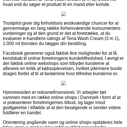
hvad end du søger et produkt til en mand eller kvinde.
Trustpilot giver dig forholdsvis ønskværdige chancer for at
gennemsøge en lang række forhenværende konsumenters
vurderinger og af den grund er det at foretrække, at du
evaluerer e-handlens ratings af Tena Wash Cream (3 in 1),
1.000 ml forinden du lægger din bestilling.
Facebook genererer også faktisk fine muligheder for at få
kendskab til online forretningens kundetilfredshed. I øvrigt er
der faktisk online webshops som tilbyder kunderne at
aflevere en kritik af købsoplevelsen, hvilket ydermere burde
drages fordel af til at bedømme hvor tilfredse kunderne er.
Hjemmesiden er reklamefinansieret. Vi arbejder tæt
sammen med en række online shops i Danmark i form af at
vi præsenterer forretningernes tilbud, og tager imod
godtgørelse i tilfælde af at den besøgende vi sender videre
fuldfører en handel.
Orientering angående varer og online shops opdateres hele