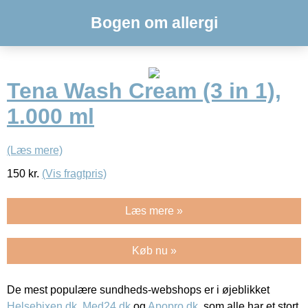
Bogen om allergi
Tena Wash Cream (3 in 1),
1.000 ml
(Læs mere)
150
kr.
(Vis fragtpris)
Læs mere »
Køb nu »
De mest populære sundheds-webshops er i øjeblikket
Helsebixen.dk
,
Med24.dk
og
Apopro.dk
, som alle har et stort