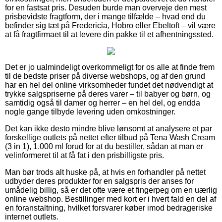
for en fastsat pris. Desuden burde man overveje den mest
prisbevidste fragtform, der i mange tilfælde – hvad end du
befinder sig tæt på Fredericia, Hobro eller Ebeltoft – vil være
at få fragtfirmaet til at levere din pakke til et afhentningssted.
Det er jo ualmindeligt overkommeligt for os alle at finde frem
til de bedste priser på diverse webshops, og af den grund
har en hel del online virksomheder fundet det nødvendigt at
trykke salgspriserne på deres varer – til babyer og børn, og
samtidig også til damer og herrer – en hel del, og endda
nogle gange tilbyde levering uden omkostninger.
Det kan ikke desto mindre blive lønsomt at analysere et par
forskellige outlets på nettet efter tilbud på Tena Wash Cream
(3 in 1), 1.000 ml forud for at du bestiller, sådan at man er
velinformeret til at få fat i den prisbilligste pris.
Man bør trods alt huske på, at hvis en forhandler på nettet
udbyder deres produkter for en salgspris der anses for
umådelig billig, så er det ofte være et fingerpeg om en uærlig
online webshop. Bestillinger med kort er i hvert fald en del af
en foranstaltning, hvilket forsvarer køber imod bedrageriske
internet outlets.