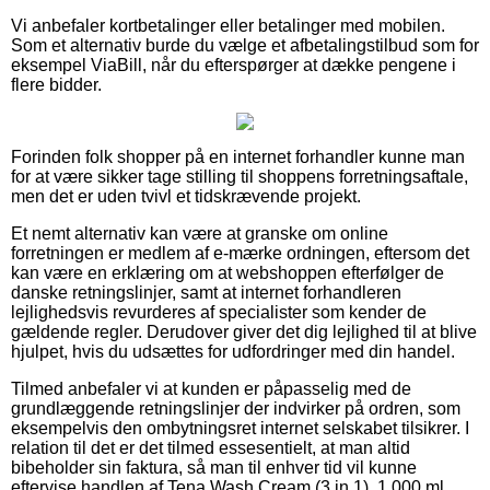
Vi anbefaler kortbetalinger eller betalinger med mobilen.
Som et alternativ burde du vælge et afbetalingstilbud som for
eksempel ViaBill, når du efterspørger at dække pengene i
flere bidder.
Forinden folk shopper på en internet forhandler kunne man
for at være sikker tage stilling til shoppens forretningsaftale,
men det er uden tvivl et tidskrævende projekt.
Et nemt alternativ kan være at granske om online
forretningen er medlem af e-mærke ordningen, eftersom det
kan være en erklæring om at webshoppen efterfølger de
danske retningslinjer, samt at internet forhandleren
lejlighedsvis revurderes af specialister som kender de
gældende regler. Derudover giver det dig lejlighed til at blive
hjulpet, hvis du udsættes for udfordringer med din handel.
Tilmed anbefaler vi at kunden er påpasselig med de
grundlæggende retningslinjer der indvirker på ordren, som
eksempelvis den ombytningsret internet selskabet tilsikrer. I
relation til det er det tilmed essesentielt, at man altid
bibeholder sin faktura, så man til enhver tid vil kunne
eftervise handlen af Tena Wash Cream (3 in 1), 1.000 ml,