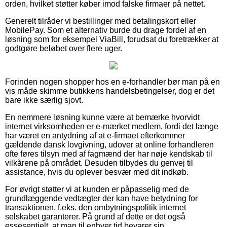
orden, hvilket støtter køber imod falske firmaer på nettet.
Generelt tilråder vi bestillinger med betalingskort eller
MobilePay. Som et alternativ burde du drage fordel af en
løsning som for eksempel ViaBill, forudsat du foretrækker at
godtgøre beløbet over flere uger.
Forinden nogen shopper hos en e-forhandler bør man på en
vis måde skimme butikkens handelsbetingelser, dog er det
bare ikke særlig sjovt.
En nemmere løsning kunne være at bemærke hvorvidt
internet virksomheden er e-mærket medlem, fordi det længe
har været en antydning af at e-firmaet efterkommer
gældende dansk lovgivning, udover at online forhandleren
ofte føres tilsyn med af fagmænd der har nøje kendskab til
vilkårene på området. Desuden tilbydes du genvej til
assistance, hvis du oplever besvær med dit indkøb.
For øvrigt støtter vi at kunden er påpasselig med de
grundlæggende vedtægter der kan have betydning for
transaktionen, f.eks. den ombytningspolitik internet
selskabet garanterer. På grund af dette er det også
essesentielt, at man til enhver tid bevarer sin