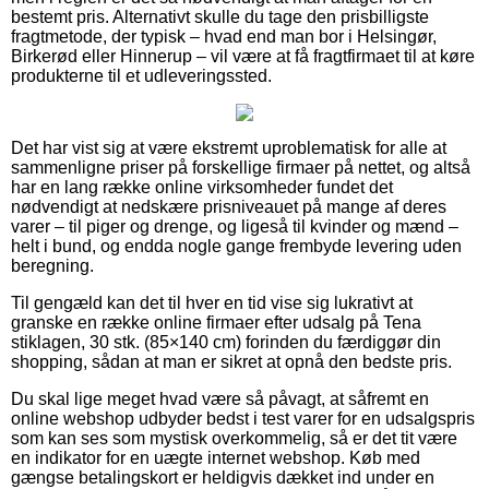
bestemt pris. Alternativt skulle du tage den prisbilligste
fragtmetode, der typisk – hvad end man bor i Helsingør,
Birkerød eller Hinnerup – vil være at få fragtfirmaet til at køre
produkterne til et udleveringssted.
Det har vist sig at være ekstremt uproblematisk for alle at
sammenligne priser på forskellige firmaer på nettet, og altså
har en lang række online virksomheder fundet det
nødvendigt at nedskære prisniveauet på mange af deres
varer – til piger og drenge, og ligeså til kvinder og mænd –
helt i bund, og endda nogle gange frembyde levering uden
beregning.
Til gengæld kan det til hver en tid vise sig lukrativt at
granske en række online firmaer efter udsalg på Tena
stiklagen, 30 stk. (85×140 cm) forinden du færdiggør din
shopping, sådan at man er sikret at opnå den bedste pris.
Du skal lige meget hvad være så påvagt, at såfremt en
online webshop udbyder bedst i test varer for en udsalgspris
som kan ses som mystisk overkommelig, så er det tit være
en indikator for en uægte internet webshop. Køb med
gængse betalingskort er heldigvis dækket ind under en