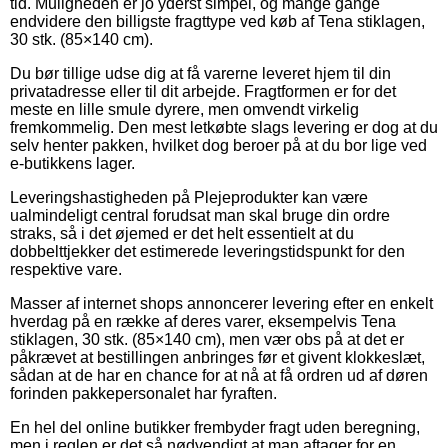
tid. Muligheden er jo yderst simpel, og mange gange
endvidere den billigste fragttype ved køb af Tena stiklagen,
30 stk. (85×140 cm).
Du bør tillige udse dig at få varerne leveret hjem til din
privatadresse eller til dit arbejde. Fragtformen er for det
meste en lille smule dyrere, men omvendt virkelig
fremkommelig. Den mest letkøbte slags levering er dog at du
selv henter pakken, hvilket dog beroer på at du bor lige ved
e-butikkens lager.
Leveringshastigheden på Plejeprodukter kan være
ualmindeligt central forudsat man skal bruge din ordre
straks, så i det øjemed er det helt essentielt at du
dobbelttjekker det estimerede leveringstidspunkt for den
respektive vare.
Masser af internet shops annoncerer levering efter en enkelt
hverdag på en række af deres varer, eksempelvis Tena
stiklagen, 30 stk. (85×140 cm), men vær obs på at det er
påkrævet at bestillingen anbringes før et givent klokkeslæt,
sådan at de har en chance for at nå at få ordren ud af døren
forinden pakkepersonalet har fyraften.
En hel del online butikker frembyder fragt uden beregning,
men i reglen er det så nødvendigt at man aftager for en