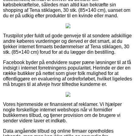
købsbekræftelse, således man altid kan bekræfte sin
shopping af Tena stiklagen, 30 stk. (85×140 cm), uanset om
du er på udkig efter produkter til en kvinde eller mand.
Trustpilot yder fuldt ud gode genveje til at sondere adskillige
andre køberes vurderinger og derved er det smart, at du
tjekker internet firmaets bedømmelser af Tena stiklagen, 30
stk. (85×140 cm) forud for at du lægger din bestilling.
Facebook byder på endvidere super pæne løsninger til at få
indsigt i internet forretningens popularitet. Herinde er der en
række butikker på nettet som giver folk mulighed for at
offentliggøre en evaluering af ordreforløbet, hvilket ligeledes
må bruges til at afveje hvor tilfredse kunderne er.
Vores hjemmeside er finansieret af reklamer. Vi hjælper
nogle forskellige internet webshops når vi formidler
butikkernes tilbud, og tjener provision om de brugere vi
sender videre laver et indkøb.
Data angående tilbud og online firmaer opretholdes