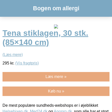
Bogen om allergi
Tena stiklagen, 30 stk.
(85×140 cm)
(Læs mere)
295
kr.
(Vis fragtpris)
Læs mere »
Køb nu »
De mest populære sundheds-webshops er i øjeblikket
Helsebixen.dk
,
Med24.dk
og
Apopro.dk
, som alle har et stort