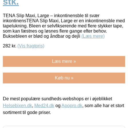
stk.
TENA Slip Maxi, Large – inkontinensble til svær
inkontinensTENA Slip Maxi, Large er en inkontinensble med
tapelukning. Bleen er selvfikserende med flere stykker tape,
som kan fæstnes og løsnes flere gange efter behov.
Buksebleen er blød og åndbar og dejli
(Læs mere)
282
kr.
(Vis fragtpris)
Læs mere »
Køb nu »
De mest populære sundheds-webshops er i øjeblikket
Helsebixen.dk
,
Med24.dk
og
Apopro.dk
, som alle har et stort
sortiment til gode priser.