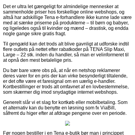
Det er ultra let gængeligt for almindelige mennesker at
sammenholde priser hos forskellige online webshops, og
altså har adskillige Tena e-forhandlere ikke kunne lade være
med at sænke priserne på produkterne – til børn og babyer,
og ligeledes også til kvinder og mænd – drastisk, og endda
nogle gange sikre gratis fragt.
Til gengæld kan det trods alt blive gavnligt at udforske indtil
flere outlets på nettet efter rabatkoder på TENA Slip Maxi,
Large – 22 stk. inden du handler, så man er velinformeret til
at opnå den mest betalelige pris.
Du bør bare være obs på, at når en netshop reklamerer
deres varer for en pris der kan virke besynderligt tiltalende,
er det ofte være et faresignal om en uærlig e-handler.
Kortbestillinger er trods alt omfavnet af en lovbestemmelse,
som skærmer dig imod snydagtige internet webshops.
Generelt slår vi et slag for kortkøb eller mobilbetaling. Som
et alternativ kan du benytte en løsning som fx ViaBill,
såfremt du higer efter at afdrage pengene over en periode.
Før nogen bestiller i en Tena e-butik bør man i princippet