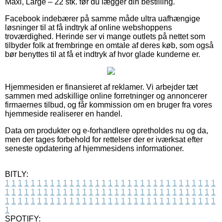
Maxi, Large – 22 stk. før du lægger din bestilling.
Facebook indebærer på samme måde ultra uafhængige
løsninger til at få indtryk af online webshoppens
troværdighed. Herinde ser vi mange outlets på nettet som
tilbyder folk at frembringe en omtale af deres køb, som også
bør benyttes til at få et indtryk af hvor glade kunderne er.
Hjemmesiden er finansieret af reklamer. Vi arbejder tæt
sammen med adskillige online forretninger og annoncerer
firmaernes tilbud, og får kommission om en bruger fra vores
hjemmeside realiserer en handel.
Data om produkter og e-forhandlere opretholdes nu og da,
men der tages forbehold for rettelser der er iværksat efter
seneste opdatering af hjemmesidens informationer.
BITLY:
1
1
1
1
1
1
1
1
1
1
1
1
1
1
1
1
1
1
1
1
1
1
1
1
1
1
1
1
1
1
1
1
1
1
1
1
1
1
1
1
1
1
1
1
1
1
1
1
1
1
1
1
1
1
1
1
1
1
1
1
1
1
1
1
1
1
1
1
1
1
1
1
1
1
1
1
1
1
1
1
1
1
1
1
1
1
1
1
1
1
1
1
1
1
1
1
1
1
1
1
SPOTIFY: