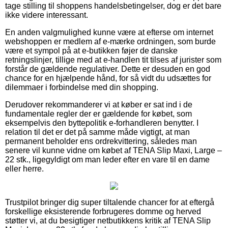
tage stilling til shoppens handelsbetingelser, dog er det bare
ikke videre interessant.
En anden valgmulighed kunne være at efterse om internet
webshoppen er medlem af e-mærke ordningen, som burde
være et sympol på at e-butikken føjer de danske
retningslinjer, tillige med at e-handlen tit tilses af jurister som
forstår de gældende regulativer. Dette er desuden en god
chance for en hjælpende hånd, for så vidt du udsættes for
dilemmaer i forbindelse med din shopping.
Derudover rekommanderer vi at køber er sat ind i de
fundamentale regler der er gældende for købet, som
eksempelvis den byttepolitik e-forhandleren benytter. I
relation til det er det på samme måde vigtigt, at man
permanent beholder ens ordrekvittering, således man
senere vil kunne vidne om købet af TENA Slip Maxi, Large –
22 stk., ligegyldigt om man leder efter en vare til en dame
eller herre.
Trustpilot bringer dig super tiltalende chancer for at eftergå
forskellige eksisterende forbrugeres domme og herved
støtter vi, at du besigtiger netbutikkens kritik af TENA Slip