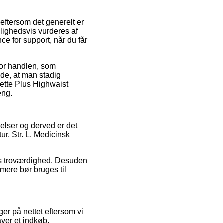
eftersom det generelt er
jlighedsvis vurderes af
e for support, når du får
for handlen, som
nde, at man stadig
ette Plus Highwaist
eng.
gelser og derved er det
r, Str. L. Medicinsk
aets troværdighed. Desuden
mere bør bruges til
ger på nettet eftersom vi
aver et indkøb.