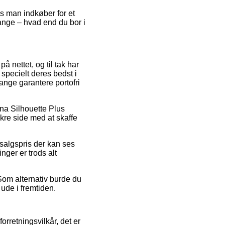
vis man indkøber for et
gange – hvad end du bor i
å nettet, og til tak har
specielt deres bedst i
gange garantere portofri
ena Silhouette Plus
ikre side med at skaffe
 salgspris der kan ses
inger er trods alt
Som alternativ burde du
 ude i fremtiden.
rretningsvilkår, det er