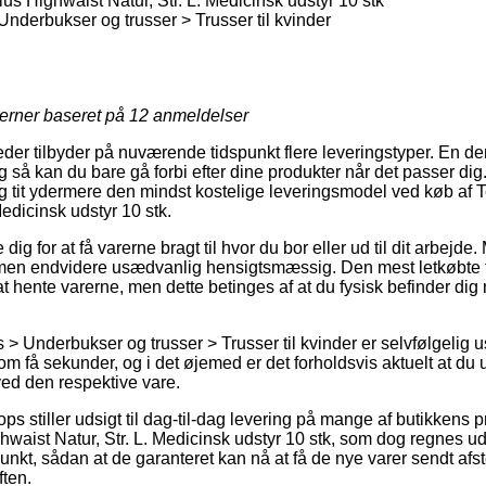
us Highwaist Natur, Str. L. Medicinsk udstyr 10 stk
Underbukser og trusser > Trusser til kvinder
jerner baseret på
12
anmeldelser
der tilbyder på nuværende tidspunkt flere leveringstyper. En der
 så kan du bare gå forbi efter dine produkter når det passer dig
g tit ydermere den mindst kostelige leveringsmodel ved køb af 
Medicinsk udstyr 10 stk.
ig for at få varerne bragt til hvor du bor eller ud til dit arbejde
 men endvidere usædvanlig hensigtsmæssig. Den mest letkøbte for
at hente varerne, men dette betinges af at du fysisk befinder dig 
 > Underbukser og trusser > Trusser til kvinder er selvfølgelig 
m få sekunder, og i det øjemed er det forholdsvis aktuelt at du
ved den respektive vare.
stiller udsigt til dag-til-dag levering på mange af butikkens 
waist Natur, Str. L. Medicinsk udstyr 10 stk, som dog regnes ud 
spunkt, sådan at de garanteret kan nå at få de nye varer sendt afs
ften.