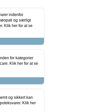
arer indenfor
møopati og særligt
 Klik her for at se
nden for kategorier
re. Klik her for at se
emt og sikkert kan
oteksvarer. Klik her