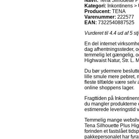
Navn:
Tena Silhouette Pl
Kategori:
Inkontinens > 
Producent:
TENA
Varenummer:
222577
EAN:
7322540887525
Vurderet til
4.4
ud af 5 st
En del internet virksomhe
dag afhentningssteder, og
temmelig let gængelig, o
Highwaist Natur, Str. L. 
Du bør ydermere beslutte d
lille smule mere pebret,
fleste tilfælde være selv 
online shoppens lager.
Fragttiden på Inkontinens
du mangler produkterne o
estimerede leveringstid 
Temmelig mange webshops 
Tena Silhouette Plus High
forinden et fastslået tid
pakkepersonalet har fyra