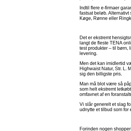
Indtil flere e-firmaer gar
fastsat beløb. Alternativ
Køge, Rønne eller Ringkøb
Det er ekstremt hensigtsmæ
langt de fleste TENA onli
test produkter – til børn
levering.
Men det kan imidlertid væ
Highwaist Natur, Str. L. M
sig den billigste pris.
Man må blot være så påpas
som helt ekstremt letkøbt,
omfavnet af en foranstalt
Vi slår generelt et slag
udnytte et tilbud som for
Forinden nogen shopper p