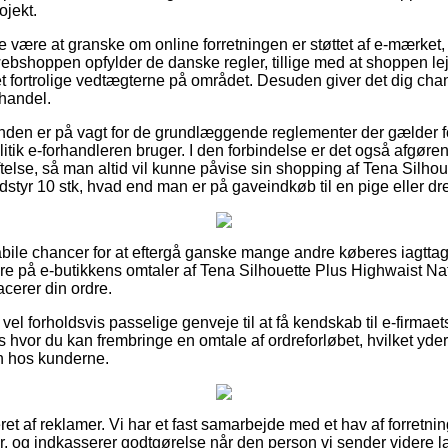
ojekt.
 være at granske om online forretningen er støttet af e-mærket, 
 webshoppen opfylder de danske regler, tillige med at shoppen le
fortrolige vedtægterne på området. Desuden giver det dig chanc
handel.
 kunden er på vagt for de grundlæggende reglementer der gælder 
tik e-forhandleren bruger. I den forbindelse er det også afgøre
se, så man altid vil kunne påvise sin shopping af Tena Silhou
udstyr 10 stk, hvad end man er på gaveindkøb til en pige eller dr
habile chancer for at eftergå ganske mange andre køberes iagtta
re på e-butikkens omtaler af Tena Silhouette Plus Highwaist Natu
acerer din ordre.
å vel forholdsvis passelige genveje til at få kendskab til e-firm
 hvor du kan frembringe en omtale af ordreforløbet, hvilket yder
en hos kunderne.
t af reklamer. Vi har et fast samarbejde med et hav af forretnin
r, og indkasserer godtgørelse når den person vi sender videre l