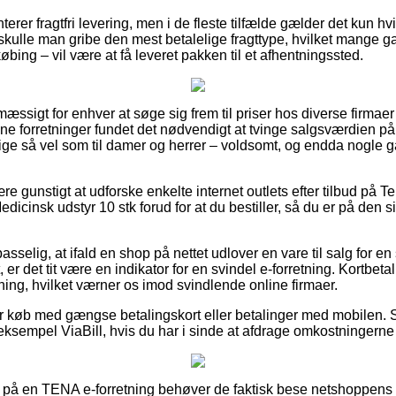
anterer fragtfri levering, men i de fleste tilfælde gælder det kun h
t skulle man gribe den mest betalelige fragttype, hvilket mange 
ing – vil være at få leveret pakken til et afhentningssted.
ssigt for enhver at søge sig frem til priser hos diverse firmaer p
ne forretninger fundet det nødvendigt at tvinge salgsværdien på 
, lige så vel som til damer og herrer – voldsomt, og endda nogle 
re gunstigt at udforske enkelte internet outlets efter tilbud på T
edicinsk udstyr 10 stk forud for at du bestiller, så du er på den s
selig, at ifald en shop på nettet udlover en vare til salg for en
 er det tit være en indikator for en svindel e-forretning. Kortbetal
ning, hvilket værner os imod svindlende online firmaer.
 for køb med gængse betalingskort eller betalinger med mobilen. 
 eksempel ViaBill, hvis du har i sinde at afdrage omkostningerne
å en TENA e-forretning behøver de faktisk bese netshoppens fo