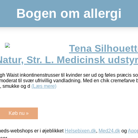
Bogen om allergi
Tena Silhouett
atur, Str. L. Medicinsk udstyr
h Waist inkontinenstrusser til kvinder ser ud og føles præcis so
moderat til svær ufrivillig vandladning. Med en chik cremefarve 
e, smukke og d
(Læs mere)
Køb nu »
eds-webshops er i øjeblikket
Helsebixen.dk
,
Med24.dk
og
Apop