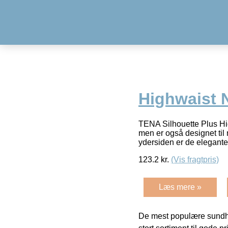
Highwaist N
TENA Silhouette Plus Hig
men er også designet til 
ydersiden er de elegant
123.2
kr.
(Vis fragtpris)
Læs mere »
De mest populære sundh