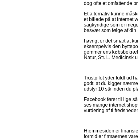
dog ofte et omfattende pr
Et alternativ kunne måske
et billede på at internet
sagkyndige som er meget 
besvær som følge af din 
I øvrigt er det smart at
eksempelvis den byttepoli
gemmer ens købsbekræftel
Natur, Str. L. Medicinsk 
Trustpilot yder fuldt ud 
godt, at du kigger nærme
udstyr 10 stk inden du pl
Facebook fører til lige s
ses mange internet shops
vurdering af tilfredshed
Hjemmesiden er finansiere
formidler firmaernes vare