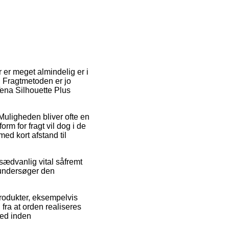
 er meget almindelig er i
. Fragtmetoden er jo
Tena Silhouette Plus
. Muligheden bliver ofte en
m for fragt vil dog i de
med kort afstand til
usædvanlig vital såfremt
 undersøger den
produkter, eksempelvis
fra at orden realiseres
ted inden