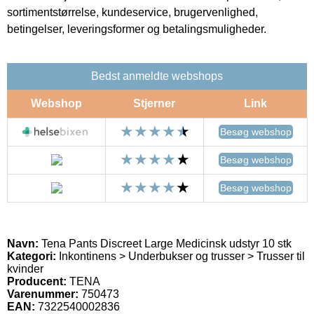
sortimentstørrelse, kundeservice, brugervenlighed,
betingelser, leveringsformer og betalingsmuligheder.
Bedst anmeldte webshops
Webshop
Stjerner
Link
Besøg webshop
Besøg webshop
Besøg webshop
Navn:
Tena Pants Discreet Large Medicinsk udstyr 10 stk
Kategori:
Inkontinens > Underbukser og trusser > Trusser til
kvinder
Producent:
TENA
Varenummer:
750473
EAN:
7322540002836