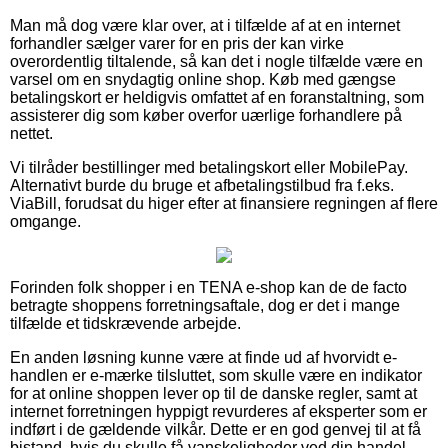
Man må dog være klar over, at i tilfælde af at en internet
forhandler sælger varer for en pris der kan virke
overordentlig tiltalende, så kan det i nogle tilfælde være en
varsel om en snydagtig online shop. Køb med gængse
betalingskort er heldigvis omfattet af en foranstaltning, som
assisterer dig som køber overfor uærlige forhandlere på
nettet.
Vi tilråder bestillinger med betalingskort eller MobilePay.
Alternativt burde du bruge et afbetalingstilbud fra f.eks.
ViaBill, forudsat du higer efter at finansiere regningen af flere
omgange.
Forinden folk shopper i en TENA e-shop kan de de facto
betragte shoppens forretningsaftale, dog er det i mange
tilfælde et tidskrævende arbejde.
En anden løsning kunne være at finde ud af hvorvidt e-
handlen er e-mærke tilsluttet, som skulle være en indikator
for at online shoppen lever op til de danske regler, samt at
internet forretningen hyppigt revurderes af eksperter som er
indført i de gældende vilkår. Dette er en god genvej til at få
bistand, hvis du skulle få vanskeligheder ved din handel.