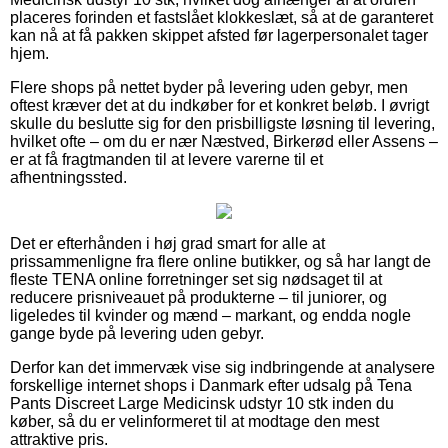
placeres forinden et fastslået klokkeslæt, så at de garanteret
kan nå at få pakken skippet afsted før lagerpersonalet tager
hjem.
Flere shops på nettet byder på levering uden gebyr, men
oftest kræver det at du indkøber for et konkret beløb. I øvrigt
skulle du beslutte sig for den prisbilligste løsning til levering,
hvilket ofte – om du er nær Næstved, Birkerød eller Assens –
er at få fragtmanden til at levere varerne til et
afhentningssted.
Det er efterhånden i høj grad smart for alle at
prissammenligne fra flere online butikker, og så har langt de
fleste TENA online forretninger set sig nødsaget til at
reducere prisniveauet på produkterne – til juniorer, og
ligeledes til kvinder og mænd – markant, og endda nogle
gange byde på levering uden gebyr.
Derfor kan det immervæk vise sig indbringende at analysere
forskellige internet shops i Danmark efter udsalg på Tena
Pants Discreet Large Medicinsk udstyr 10 stk inden du
køber, så du er velinformeret til at modtage den mest
attraktive pris.