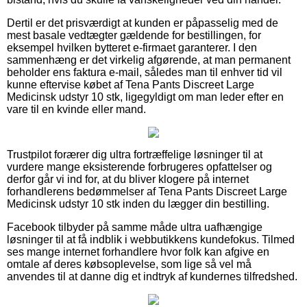
Dertil er det prisværdigt at kunden er påpasselig med de
mest basale vedtægter gældende for bestillingen, for
eksempel hvilken bytteret e-firmaet garanterer. I den
sammenhæng er det virkelig afgørende, at man permanent
beholder ens faktura e-mail, således man til enhver tid vil
kunne eftervise købet af Tena Pants Discreet Large
Medicinsk udstyr 10 stk, ligegyldigt om man leder efter en
vare til en kvinde eller mand.
Trustpilot forærer dig ultra fortræffelige løsninger til at
vurdere mange eksisterende forbrugeres opfattelser og
derfor går vi ind for, at du bliver klogere på internet
forhandlerens bedømmelser af Tena Pants Discreet Large
Medicinsk udstyr 10 stk inden du lægger din bestilling.
Facebook tilbyder på samme måde ultra uafhængige
løsninger til at få indblik i webbutikkens kundefokus. Tilmed
ses mange internet forhandlere hvor folk kan afgive en
omtale af deres købsoplevelse, som lige så vel må
anvendes til at danne dig et indtryk af kundernes tilfredshed.