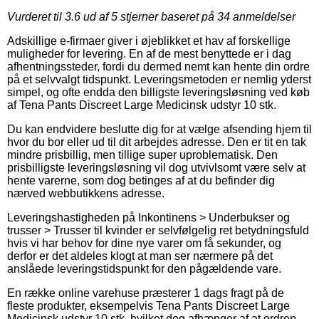
Vurderet til
3.6
ud af 5 stjerner baseret på
34
anmeldelser
Adskillige e-firmaer giver i øjeblikket et hav af forskellige
muligheder for levering. En af de mest benyttede er i dag
afhentningssteder, fordi du dermed nemt kan hente din ordre
på et selvvalgt tidspunkt. Leveringsmetoden er nemlig yderst
simpel, og ofte endda den billigste leveringsløsning ved køb
af Tena Pants Discreet Large Medicinsk udstyr 10 stk.
Du kan endvidere beslutte dig for at vælge afsending hjem til
hvor du bor eller ud til dit arbejdes adresse. Den er tit en tak
mindre prisbillig, men tillige super uproblematisk. Den
prisbilligste leveringsløsning vil dog utvivlsomt være selv at
hente varerne, som dog betinges af at du befinder dig
nærved webbutikkens adresse.
Leveringshastigheden på Inkontinens > Underbukser og
trusser > Trusser til kvinder er selvfølgelig ret betydningsfuld
hvis vi har behov for dine nye varer om få sekunder, og
derfor er det aldeles klogt at man ser nærmere på det
anslåede leveringstidspunkt for den pågældende vare.
En række online varehuse præsterer 1 dags fragt på de
fleste produkter, eksempelvis Tena Pants Discreet Large
Medicinsk udstyr 10 stk, hvilket dog afhænger af at ordren