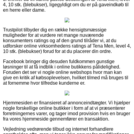
4, 10 stk. (blebukser), ligegyldigt om du er på gaveindkøb til
en herre eller dame.
Trustpilot tilbyder dig en række hensigtsmæssige
muligheder for at vurdere ret mange nuværende
konsumenters ratings og af den grund tilråder vi, at du
udforsker online virksomhedens ratings af Tena Men, level 4,
10 stk. (blebukser) forud for at du placerer din ordre.
Facebook bringer dig desuden fuldkommen gunstige
løsninger til at få indblik i online butikkens pålidelighed.
Foruden det ser vi nogle online webshops hvor man kan
give en kritik af købsoplevelsen, hvilket tilmed må bruges til
at fornemme hvor tilfredse kunderne er.
Hjemmesiden er finansieret af annonceindtægter. Vi hjælper
nogle forskellige online butikker i form af at vi præsenterer
forretningernes varer, og tager imod provision hvis en bruger
fra vores hjemmeside gennemfører en transaktion.
Vejledning vedrørende tilbud og internet forhandlere