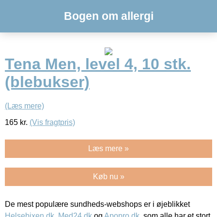
Bogen om allergi
Tena Men, level 4, 10 stk.
(blebukser)
(Læs mere)
165
kr.
(Vis fragtpris)
Læs mere »
Køb nu »
De mest populære sundheds-webshops er i øjeblikket
Helsebixen.dk
,
Med24.dk
og
Apopro.dk
, som alle har et stort