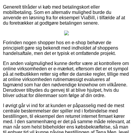
Generelt tilråder vi køb med betalingskort eller
mobilbetaling. Som en alternativ mulighed burde du
anvende en løsning fra for eksempel ViaBill, i tilfælde af at
du foretrækker at godtgøre betalingen senere.
Forinden nogen shopper hos en e-shop behøver de
principielt gøre sig bekendt med indholdet af shoppens
handelsaftale, men det er typisk et omfattende projekt.
En anden valgmulighed kunne derfor være at kontrollere om
online virksomheden er e-mærket, eftersom det er et sympol
på at netbutikken retter sig efter de danske regler, tillige med
at online virksomheden rutinemæssigt evalueres af
fagmænd som har den nødvendige knowhow om vilkårene.
Derudover tilbydes du genvej til at blive hjulpet, hvis du
bliver udsat for dilemmaer som følge af din ordre.
I øvrigt går vi ind for at kunden er påpasselig med de mest
centrale bestemmelser der spiller ind i forbindelse med
bestillingen, til eksempel den returret internet firmaet kører
med. I den sammenhæng er det på samme måde relevant, at
man når som helst bibeholder ens købsbekræftelse, så man
til enhver tid vil kunne påvise bestillingen af Tena Men, level