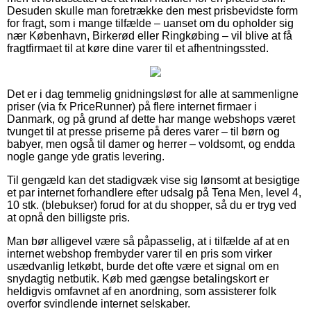
Desuden skulle man foretrække den mest prisbevidste form
for fragt, som i mange tilfælde – uanset om du opholder sig
nær København, Birkerød eller Ringkøbing – vil blive at få
fragtfirmaet til at køre dine varer til et afhentningssted.
Det er i dag temmelig gnidningsløst for alle at sammenligne
priser (via fx PriceRunner) på flere internet firmaer i
Danmark, og på grund af dette har mange webshops været
tvunget til at presse priserne på deres varer – til børn og
babyer, men også til damer og herrer – voldsomt, og endda
nogle gange yde gratis levering.
Til gengæld kan det stadigvæk vise sig lønsomt at besigtige
et par internet forhandlere efter udsalg på Tena Men, level 4,
10 stk. (blebukser) forud for at du shopper, så du er tryg ved
at opnå den billigste pris.
Man bør alligevel være så påpasselig, at i tilfælde af at en
internet webshop frembyder varer til en pris som virker
usædvanlig letkøbt, burde det ofte være et signal om en
snydagtig netbutik. Køb med gængse betalingskort er
heldigvis omfavnet af en anordning, som assisterer folk
overfor svindlende internet selskaber.