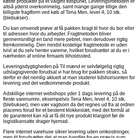
købte produkter på et valgfrit tidspunkt. Leveringsmetoden er
altså yderst overkommelig, samt mange gange tillige den
billigste fragtform ved køb af Tena Men, level 4, 10 stk.
(blebukser).
Du kan omvendt prøve at få pakken bragt til hvor du bor eller
til adressen hvor du arbejder. Fragtmetoden bliver
gennemsnitligt en tand mere pebret, men derudover rigtig
fremkommelig. Den mindst kostelige fragtmetode er uden
tvivl at du selv henter varerne, hvilket forudsætter at du er i
nærheden af online firmaets tilholdssted.
Leveringsdygtigheden på Til mænd er selvfølgelig rigtig
udslagsgivende forudsat vi har brug for pakken straks, så
derfor er det nemlig aktuelt at man studerer tidshorisonten for
levering ved det vedkommende produkt.
Adskillige internet webshops yder 1 dags levering på de
fleste varenumre, eksempelvis Tena Men, level 4, 10 stk.
(blebukser), men vær vagtsom da det regnes ud fra at ordren
placeres forud for et bestemt klokkeslæt, med det formål at
de garanteret kan nå at få dit nye produkt klargjort før de
logistikansatte drager hjemad.
Flere internet varehuse sikrer levering uden omkostninger,
men tit forudsætter det at man handler for en præcis sum.