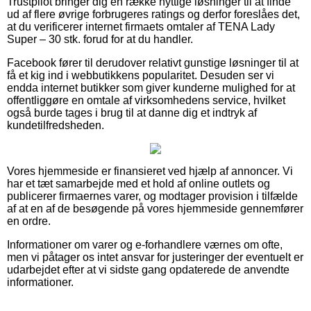
Trustpilot bringer dig en række nyttige løsninger til at finde
ud af flere øvrige forbrugeres ratings og derfor foreslåes det,
at du verificerer internet firmaets omtaler af TENA Lady
Super – 30 stk. forud for at du handler.
Facebook fører til derudover relativt gunstige løsninger til at
få et kig ind i webbutikkens popularitet. Desuden ser vi
endda internet butikker som giver kunderne mulighed for at
offentliggøre en omtale af virksomhedens service, hvilket
også burde tages i brug til at danne dig et indtryk af
kundetilfredsheden.
Vores hjemmeside er finansieret ved hjælp af annoncer. Vi
har et tæt samarbejde med et hold af online outlets og
publicerer firmaernes varer, og modtager provision i tilfælde
af at en af de besøgende på vores hjemmeside gennemfører
en ordre.
Informationer om varer og e-forhandlere værnes om ofte,
men vi påtager os intet ansvar for justeringer der eventuelt er
udarbejdet efter at vi sidste gang opdaterede de anvendte
informationer.