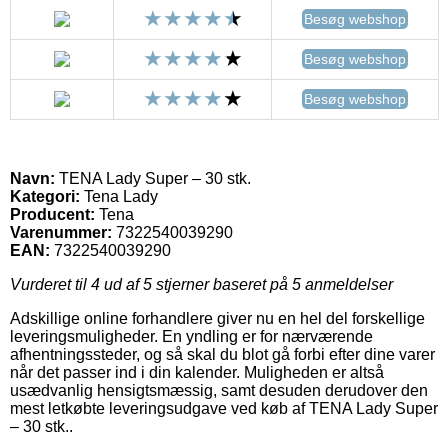
Besøg webshop
Besøg webshop
Besøg webshop
Navn:
TENA Lady Super – 30 stk.
Kategori:
Tena Lady
Producent:
Tena
Varenummer:
7322540039290
EAN:
7322540039290
Vurderet til
4
ud af 5 stjerner baseret på
5
anmeldelser
Adskillige online forhandlere giver nu en hel del forskellige
leveringsmuligheder. En yndling er for nærværende
afhentningssteder, og så skal du blot gå forbi efter dine varer
når det passer ind i din kalender. Muligheden er altså
usædvanlig hensigtsmæssig, samt desuden derudover den
mest letkøbte leveringsudgave ved køb af TENA Lady Super
– 30 stk..