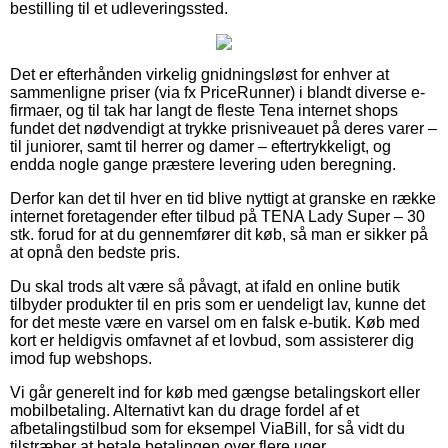
bestilling til et udleveringssted.
Det er efterhånden virkelig gnidningsløst for enhver at
sammenligne priser (via fx PriceRunner) i blandt diverse e-
firmaer, og til tak har langt de fleste Tena internet shops
fundet det nødvendigt at trykke prisniveauet på deres varer –
til juniorer, samt til herrer og damer – eftertrykkeligt, og
endda nogle gange præstere levering uden beregning.
Derfor kan det til hver en tid blive nyttigt at granske en række
internet foretagender efter tilbud på TENA Lady Super – 30
stk. forud for at du gennemfører dit køb, så man er sikker på
at opnå den bedste pris.
Du skal trods alt være så påvagt, at ifald en online butik
tilbyder produkter til en pris som er uendeligt lav, kunne det
for det meste være en varsel om en falsk e-butik. Køb med
kort er heldigvis omfavnet af et lovbud, som assisterer dig
imod fup webshops.
Vi går generelt ind for køb med gængse betalingskort eller
mobilbetaling. Alternativt kan du drage fordel af et
afbetalingstilbud som for eksempel ViaBill, for så vidt du
tilstræber at betale betalingen over flere uger.