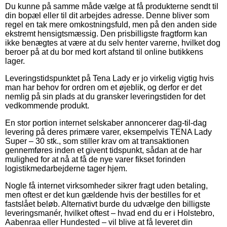
Du kunne på samme måde vælge at få produkterne sendt til
din bopæl eller til dit arbejdes adresse. Denne bliver som
regel en tak mere omkostningsfuld, men på den anden side
ekstremt hensigtsmæssig. Den prisbilligste fragtform kan
ikke benægtes at være at du selv henter varerne, hvilket dog
beroer på at du bor med kort afstand til online butikkens
lager.
Leveringstidspunktet på Tena Lady er jo virkelig vigtig hvis
man har behov for ordren om et øjeblik, og derfor er det
nemlig på sin plads at du gransker leveringstiden for det
vedkommende produkt.
En stor portion internet selskaber annoncerer dag-til-dag
levering på deres primære varer, eksempelvis TENA Lady
Super – 30 stk., som stiller krav om at transaktionen
gennemføres inden et givent tidspunkt, sådan at de har
mulighed for at nå at få de nye varer fikset forinden
logistikmedarbejderne tager hjem.
Nogle få internet virksomheder sikrer fragt uden betaling,
men oftest er det kun gældende hvis der bestilles for et
fastslået beløb. Alternativt burde du udvælge den billigste
leveringsmanér, hvilket oftest – hvad end du er i Holstebro,
Aabenraa eller Hundested – vil blive at få leveret din