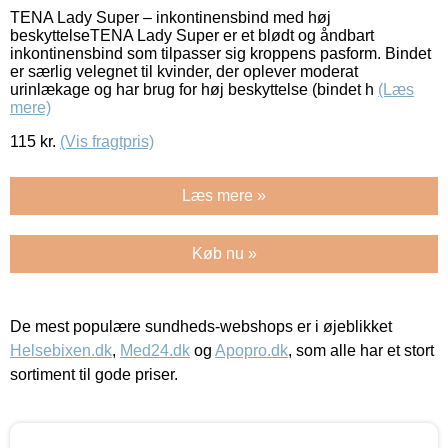
TENA Lady Super – inkontinensbind med høj
beskyttelseTENA Lady Super er et blødt og åndbart
inkontinensbind som tilpasser sig kroppens pasform. Bindet
er særlig velegnet til kvinder, der oplever moderat
urinlækage og har brug for høj beskyttelse (bindet h
(Læs
mere)
115
kr.
(Vis fragtpris)
Læs mere »
Køb nu »
De mest populære sundheds-webshops er i øjeblikket
Helsebixen.dk
,
Med24.dk
og
Apopro.dk
, som alle har et stort
sortiment til gode priser.