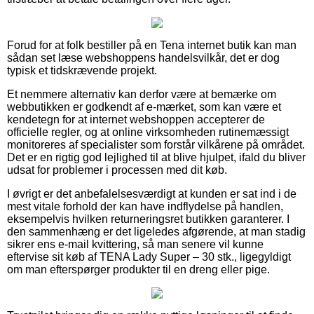
Forud for at folk bestiller på en Tena internet butik kan man
sådan set læse webshoppens handelsvilkår, det er dog
typisk et tidskrævende projekt.
Et nemmere alternativ kan derfor være at bemærke om
webbutikken er godkendt af e-mærket, som kan være et
kendetegn for at internet webshoppen accepterer de
officielle regler, og at online virksomheden rutinemæssigt
monitoreres af specialister som forstår vilkårene på området.
Det er en rigtig god lejlighed til at blive hjulpet, ifald du bliver
udsat for problemer i processen med dit køb.
I øvrigt er det anbefalelsesværdigt at kunden er sat ind i de
mest vitale forhold der kan have indflydelse på handlen,
eksempelvis hvilken returneringsret butikken garanterer. I
den sammenhæng er det ligeledes afgørende, at man stadig
sikrer ens e-mail kvittering, så man senere vil kunne
eftervise sit køb af TENA Lady Super – 30 stk., ligegyldigt
om man efterspørger produkter til en dreng eller pige.