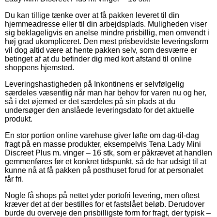
Du kan tillige tænke over at få pakken leveret til din
hjemmeadresse eller til din arbejdsplads. Muligheden viser
sig beklageligvis en anelse mindre prisbillig, men omvendt i
høj grad ukompliceret. Den mest prisbevidste leveringsform
vil dog altid være at hente pakken selv, som desværre er
betinget af at du befinder dig med kort afstand til online
shoppens hjemsted.
Leveringshastigheden på Inkontinens er selvfølgelig
særdeles væsentlig når man har behov for varen nu og her,
så i det øjemed er det særdeles på sin plads at du
undersøger den anslåede leveringsdato for det aktuelle
produkt.
En stor portion online varehuse giver løfte om dag-til-dag
fragt på en masse produkter, eksempelvis Tena Lady Mini
Discreet Plus m. vinger – 16 stk, som er påkrævet at handlen
gemmenføres før et konkret tidspunkt, så de har udsigt til at
kunne nå at få pakken på posthuset forud for at personalet
får fri.
Nogle få shops på nettet yder portofri levering, men oftest
kræver det at der bestilles for et fastslået beløb. Derudover
burde du overveje den prisbilligste form for fragt, der typisk –