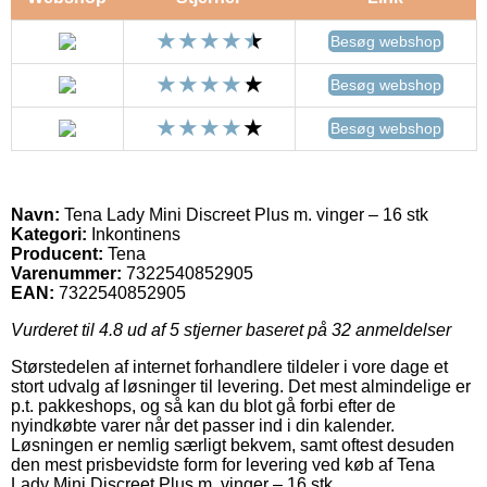
Besøg webshop
Besøg webshop
Besøg webshop
Navn:
Tena Lady Mini Discreet Plus m. vinger – 16 stk
Kategori:
Inkontinens
Producent:
Tena
Varenummer:
7322540852905
EAN:
7322540852905
Vurderet til
4.8
ud af 5 stjerner baseret på
32
anmeldelser
Størstedelen af internet forhandlere tildeler i vore dage et
stort udvalg af løsninger til levering. Det mest almindelige er
p.t. pakkeshops, og så kan du blot gå forbi efter de
nyindkøbte varer når det passer ind i din kalender.
Løsningen er nemlig særligt bekvem, samt oftest desuden
den mest prisbevidste form for levering ved køb af Tena
Lady Mini Discreet Plus m. vinger – 16 stk.