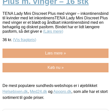
Plus m. vinger – 16 stk
TENA Lady Mini Discreet Plus med vinger – inkontinensbind
til kvinder med let inkontinensTENA Lady Mini Discreet Plus
med vinger er et blødt og åndbart inkontinensbind med en
behagelig og diskret pasform. Bindet har er lidt længere
pasform, så det giver e
(Læs mere)
36
kr.
(Vis fragtpris)
Læs mere »
Køb nu »
De mest populære sundheds-webshops er i øjeblikket
Helsebixen.dk
,
Med24.dk
og
Apopro.dk
, som alle har et stort
sortiment til gode priser.