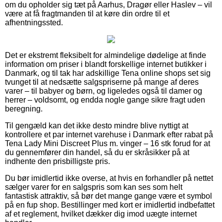
om du opholder sig tæt på Aarhus, Dragør eller Haslev – vil
være at få fragtmanden til at køre din ordre til et
afhentningssted.
Det er ekstremt fleksibelt for almindelige dødelige at finde
information om priser i blandt forskellige internet butikker i
Danmark, og til tak har adskillige Tena online shops set sig
tvunget til at nedsætte salgspriserne på mange af deres
varer – til babyer og børn, og ligeledes også til damer og
herrer – voldsomt, og endda nogle gange sikre fragt uden
beregning.
Til gengæld kan det ikke desto mindre blive nyttigt at
kontrollere et par internet varehuse i Danmark efter rabat på
Tena Lady Mini Discreet Plus m. vinger – 16 stk forud for at
du gennemfører din handel, så du er skråsikker på at
indhente den prisbilligste pris.
Du bør imidlertid ikke overse, at hvis en forhandler på nettet
sælger varer for en salgspris som kan ses som helt
fantastisk attraktiv, så bør det mange gange være et symbol
på en fup shop. Bestillinger med kort er imidlertid indbefattet
af et reglement, hvilket dækker dig imod uægte internet