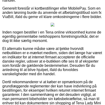
handler.
Generelt foreslår vi kortbestillinger eller MobilePay. Som en
anden løsning burde du anvende et afbetalingstilbud som fx
ViaBill, ifald du gerne vil klare omkostningerne i flere bidder.
Inden nogen bestiller i en Tena online virksomhed kunne de
egentlig gennemløbe netshoppens forretningsvilkår, det er
dog tit ikke særlig morsomt.
Et alternativ kunne måske være at tjekke hvorvidt
netbutikken er e-mærket medlem, siden det længe har været
en indikator for at internet firmaet accepterer de officielle
danske regler, udover at e-butikken ofte ses til af eksperter
som forstår de gældende bestemmelser. Desuden får du
anledning til at blive hjulpet, ifald du forvoldes
vanskeligheder med din handel.
Dertil rekommanderer vi at køber er opmærksom på de
grundlæggende reglementer der kan have indvirkning på
bestillingen, for eksempel hvilken returret internet firmaet
garanterer. I den sammenhæng er det desuden vigtigt, at
man permanent bibeholder sin købsbekræftelse, så man til
enhver tid kan dokumentere sin shopping af Tena Lady Mini