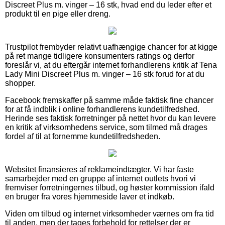
Discreet Plus m. vinger – 16 stk, hvad end du leder efter et
produkt til en pige eller dreng.
Trustpilot frembyder relativt uafhængige chancer for at kigge
på ret mange tidligere konsumenters ratings og derfor
foreslår vi, at du eftergår internet forhandlerens kritik af Tena
Lady Mini Discreet Plus m. vinger – 16 stk forud for at du
shopper.
Facebook fremskaffer på samme måde faktisk fine chancer
for at få indblik i online forhandlerens kundetilfredshed.
Herinde ses faktisk forretninger på nettet hvor du kan levere
en kritik af virksomhedens service, som tilmed må drages
fordel af til at fornemme kundetilfredsheden.
Websitet finansieres af reklameindtægter. Vi har faste
samarbejder med en gruppe af internet outlets hvori vi
fremviser forretningernes tilbud, og høster kommission ifald
en bruger fra vores hjemmeside laver et indkøb.
Viden om tilbud og internet virksomheder værnes om fra tid
til anden, men der tages forbehold for rettelser der er