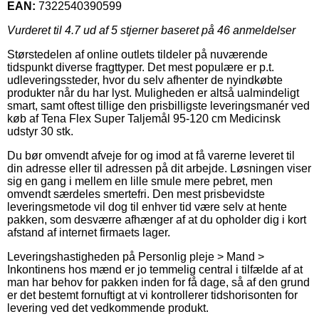
EAN:
7322540390599
Vurderet til
4.7
ud af 5 stjerner baseret på
46
anmeldelser
Størstedelen af online outlets tildeler på nuværende
tidspunkt diverse fragttyper. Det mest populære er p.t.
udleveringssteder, hvor du selv afhenter de nyindkøbte
produkter når du har lyst. Muligheden er altså ualmindeligt
smart, samt oftest tillige den prisbilligste leveringsmanér ved
køb af Tena Flex Super Taljemål 95-120 cm Medicinsk
udstyr 30 stk.
Du bør omvendt afveje for og imod at få varerne leveret til
din adresse eller til adressen på dit arbejde. Løsningen viser
sig en gang i mellem en lille smule mere pebret, men
omvendt særdeles smertefri. Den mest prisbevidste
leveringsmetode vil dog til enhver tid være selv at hente
pakken, som desværre afhænger af at du opholder dig i kort
afstand af internet firmaets lager.
Leveringshastigheden på Personlig pleje > Mand >
Inkontinens hos mænd er jo temmelig central i tilfælde af at
man har behov for pakken inden for få dage, så af den grund
er det bestemt fornuftigt at vi kontrollerer tidshorisonten for
levering ved det vedkommende produkt.