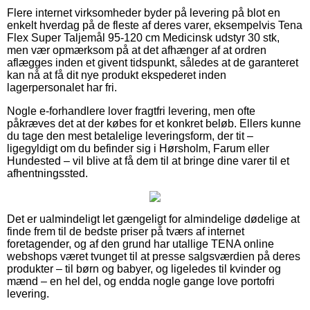
Flere internet virksomheder byder på levering på blot en
enkelt hverdag på de fleste af deres varer, eksempelvis Tena
Flex Super Taljemål 95-120 cm Medicinsk udstyr 30 stk,
men vær opmærksom på at det afhænger af at ordren
aflægges inden et givent tidspunkt, således at de garanteret
kan nå at få dit nye produkt ekspederet inden
lagerpersonalet har fri.
Nogle e-forhandlere lover fragtfri levering, men ofte
påkræves det at der købes for et konkret beløb. Ellers kunne
du tage den mest betalelige leveringsform, der tit –
ligegyldigt om du befinder sig i Hørsholm, Farum eller
Hundested – vil blive at få dem til at bringe dine varer til et
afhentningssted.
Det er ualmindeligt let gængeligt for almindelige dødelige at
finde frem til de bedste priser på tværs af internet
foretagender, og af den grund har utallige TENA online
webshops været tvunget til at presse salgsværdien på deres
produkter – til børn og babyer, og ligeledes til kvinder og
mænd – en hel del, og endda nogle gange love portofri
levering.