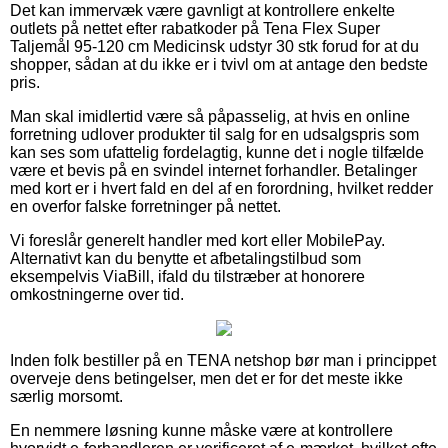
Det kan immervæk være gavnligt at kontrollere enkelte
outlets på nettet efter rabatkoder på Tena Flex Super
Taljemål 95-120 cm Medicinsk udstyr 30 stk forud for at du
shopper, sådan at du ikke er i tvivl om at antage den bedste
pris.
Man skal imidlertid være så påpasselig, at hvis en online
forretning udlover produkter til salg for en udsalgspris som
kan ses som ufattelig fordelagtig, kunne det i nogle tilfælde
være et bevis på en svindel internet forhandler. Betalinger
med kort er i hvert fald en del af en forordning, hvilket redder
en overfor falske forretninger på nettet.
Vi foreslår generelt handler med kort eller MobilePay.
Alternativt kan du benytte et afbetalingstilbud som
eksempelvis ViaBill, ifald du tilstræber at honorere
omkostningerne over tid.
Inden folk bestiller på en TENA netshop bør man i princippet
overveje dens betingelser, men det er for det meste ikke
særlig morsomt.
En nemmere løsning kunne måske være at kontrollere