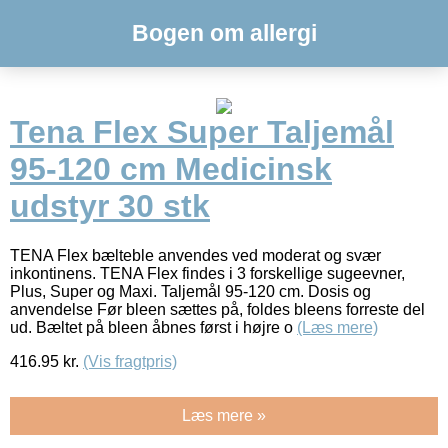
Bogen om allergi
Tena Flex Super Taljemål
95-120 cm Medicinsk
udstyr 30 stk
TENA Flex bælteble anvendes ved moderat og svær
inkontinens. TENA Flex findes i 3 forskellige sugeevner,
Plus, Super og Maxi. Taljemål 95-120 cm. Dosis og
anvendelse Før bleen sættes på, foldes bleens forreste del
ud. Bæltet på bleen åbnes først i højre o
(Læs mere)
416.95
kr.
(Vis fragtpris)
Læs mere »