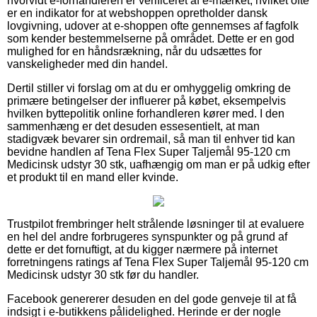
hvorvidt e-forhandleren er verificeret af e-mærket, hvilket ofte
er en indikator for at webshoppen opretholder dansk
lovgivning, udover at e-shoppen ofte gennemses af fagfolk
som kender bestemmelserne på området. Dette er en god
mulighed for en håndsrækning, når du udsættes for
vanskeligheder med din handel.
Dertil stiller vi forslag om at du er omhyggelig omkring de
primære betingelser der influerer på købet, eksempelvis
hvilken byttepolitik online forhandleren kører med. I den
sammenhæng er det desuden essesentielt, at man
stadigvæk bevarer sin ordremail, så man til enhver tid kan
bevidne handlen af Tena Flex Super Taljemål 95-120 cm
Medicinsk udstyr 30 stk, uafhængig om man er på udkig efter
et produkt til en mand eller kvinde.
Trustpilot frembringer helt strålende løsninger til at evaluere
en hel del andre forbrugeres synspunkter og på grund af
dette er det fornuftigt, at du kigger nærmere på internet
forretningens ratings af Tena Flex Super Taljemål 95-120 cm
Medicinsk udstyr 30 stk før du handler.
Facebook genererer desuden en del gode genveje til at få
indsigt i e-butikkens pålidelighed. Herinde er der nogle