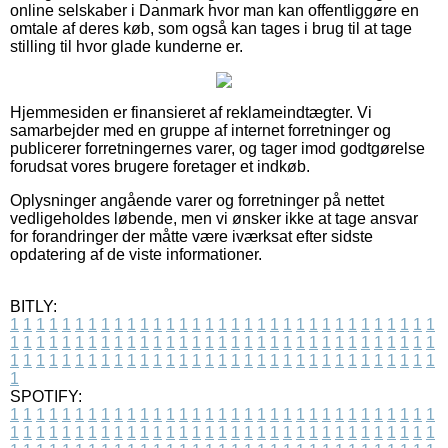
online selskaber i Danmark hvor man kan offentliggøre en
omtale af deres køb, som også kan tages i brug til at tage
stilling til hvor glade kunderne er.
Hjemmesiden er finansieret af reklameindtægter. Vi
samarbejder med en gruppe af internet forretninger og
publicerer forretningernes varer, og tager imod godtgørelse
forudsat vores brugere foretager et indkøb.
Oplysninger angående varer og forretninger på nettet
vedligeholdes løbende, men vi ønsker ikke at tage ansvar
for forandringer der måtte være iværksat efter sidste
opdatering af de viste informationer.
BITLY:
1
1
1
1
1
1
1
1
1
1
1
1
1
1
1
1
1
1
1
1
1
1
1
1
1
1
1
1
1
1
1
1
1
1
1
1
1
1
1
1
1
1
1
1
1
1
1
1
1
1
1
1
1
1
1
1
1
1
1
1
1
1
1
1
1
1
1
1
1
1
1
1
1
1
1
1
1
1
1
1
1
1
1
1
1
1
1
1
1
1
1
1
1
1
1
1
1
1
1
1
SPOTIFY:
1
1
1
1
1
1
1
1
1
1
1
1
1
1
1
1
1
1
1
1
1
1
1
1
1
1
1
1
1
1
1
1
1
1
1
1
1
1
1
1
1
1
1
1
1
1
1
1
1
1
1
1
1
1
1
1
1
1
1
1
1
1
1
1
1
1