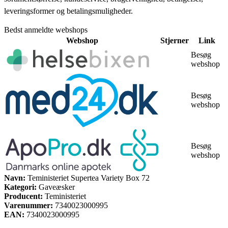
leveringsformer og betalingsmuligheder.
Bedst anmeldte webshops
Webshop
Stjerner
Link
Besøg
webshop
Besøg
webshop
Besøg
webshop
Navn:
Teministeriet Supertea Variety Box 72
Kategori:
Gaveæsker
Producent:
Teministeriet
Varenummer:
7340023000995
EAN:
7340023000995