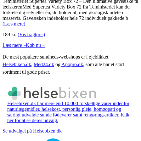
Teministeriet Supertea Variety Box 72 – Den ultimative gaveæske til
teelskerenMed Supertea Variety Box 72 fra Teministeriet kan du
forkæle dig selv eller én, du holder af, med økologisk urtete i
massevis. Gaveæsken indeholder hele 72 individuelt pakkede b
(Læs mere)
189
kr.
(Vis fragtpris)
Læs mere »
Køb nu »
De mest populære sundheds-webshops er i øjeblikket
Helsebixen.dk
,
Med24.dk
og
Apopro.dk
, som alle har et stort
sortiment til gode priser.
Helsebixen.dk har mere end 10.000 forskellige varer indenfor
naturlægemidler, helsekost, personlig pleje, homøopati og
særligt udvalgte sunde fødevarer samt rengøringsartikler. Klik
her for at se deres udvalg.
Se udvalget på Helsebixen.dk