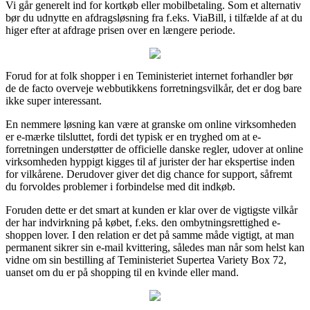
Vi går generelt ind for kortkøb eller mobilbetaling. Som et alternativ
bør du udnytte en afdragsløsning fra f.eks. ViaBill, i tilfælde af at du
higer efter at afdrage prisen over en længere periode.
Forud for at folk shopper i en Teministeriet internet forhandler bør
de de facto overveje webbutikkens forretningsvilkår, det er dog bare
ikke super interessant.
En nemmere løsning kan være at granske om online virksomheden
er e-mærke tilsluttet, fordi det typisk er en tryghed om at e-
forretningen understøtter de officielle danske regler, udover at online
virksomheden hyppigt kigges til af jurister der har ekspertise inden
for vilkårene. Derudover giver det dig chance for support, såfremt
du forvoldes problemer i forbindelse med dit indkøb.
Foruden dette er det smart at kunden er klar over de vigtigste vilkår
der har indvirkning på købet, f.eks. den ombytningsrettighed e-
shoppen lover. I den relation er det på samme måde vigtigt, at man
permanent sikrer sin e-mail kvittering, således man når som helst kan
vidne om sin bestilling af Teministeriet Supertea Variety Box 72,
uanset om du er på shopping til en kvinde eller mand.