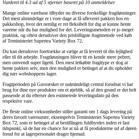
Vurderet til
4.3
ud af 5 stjerner baseret på
10
anmeldelser
Mange online varehuse tilbyder nu diverse forskellige fragtløsninger.
Det mest almindelige er i vore dage at få afleveret pakken hos en
pakkeshop, hvor det nemlig er ret fleksibelt for dig at kunne hente
varerne når du har mulighed for det. Leveringsmetoden er jo meget
praktisk, og oftest derudover den prisbilligste fragtmetode ved køb
af Teministeriet Supertea Variety Box 72.
Du kan derudover foretrække at vælge at få leveret til din lejlighed
eller til dit arbejde. Fragtløsningen bliver tit en kende mere pebret,
men omvendt super ligetil. Den mest letkøbte fragttype er dog at
hente pakken selv, men den mulighed er betinget af at du opholder
dig nær webshoppens lager.
Fragtperioden på Gaveæsker er ualmindeligt central forudsat vi har
brug for dine nye produkter om et øjeblik, så af den grund er det helt
passende at du efterser den estimerede leveringsdato på den
respektive vare.
De fleste online virksomheder stiller garanti om 1 dags levering på
deres favorit varenumre, eksempelvis Teministeriet Supertea Variety
Box 72, som er betinget af at bestillingen fuldbyrdes inden et fast
tidspunkt, så de har en chance for at nå at få produkterne ud af døren
forud for at lagerpersonalet drager hjemad.