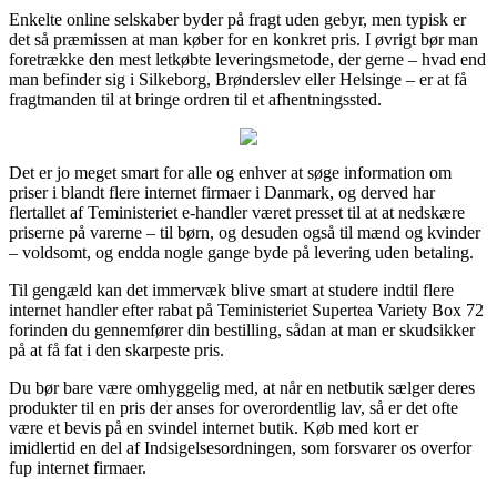
Enkelte online selskaber byder på fragt uden gebyr, men typisk er
det så præmissen at man køber for en konkret pris. I øvrigt bør man
foretrække den mest letkøbte leveringsmetode, der gerne – hvad end
man befinder sig i Silkeborg, Brønderslev eller Helsinge – er at få
fragtmanden til at bringe ordren til et afhentningssted.
Det er jo meget smart for alle og enhver at søge information om
priser i blandt flere internet firmaer i Danmark, og derved har
flertallet af Teministeriet e-handler været presset til at at nedskære
priserne på varerne – til børn, og desuden også til mænd og kvinder
– voldsomt, og endda nogle gange byde på levering uden betaling.
Til gengæld kan det immervæk blive smart at studere indtil flere
internet handler efter rabat på Teministeriet Supertea Variety Box 72
forinden du gennemfører din bestilling, sådan at man er skudsikker
på at få fat i den skarpeste pris.
Du bør bare være omhyggelig med, at når en netbutik sælger deres
produkter til en pris der anses for overordentlig lav, så er det ofte
være et bevis på en svindel internet butik. Køb med kort er
imidlertid en del af Indsigelsesordningen, som forsvarer os overfor
fup internet firmaer.