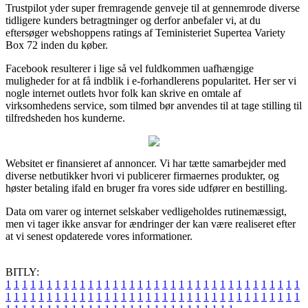
Trustpilot yder super fremragende genveje til at gennemrode diverse
tidligere kunders betragtninger og derfor anbefaler vi, at du
eftersøger webshoppens ratings af Teministeriet Supertea Variety
Box 72 inden du køber.
Facebook resulterer i lige så vel fuldkommen uafhængige
muligheder for at få indblik i e-forhandlerens popularitet. Her ser vi
nogle internet outlets hvor folk kan skrive en omtale af
virksomhedens service, som tilmed bør anvendes til at tage stilling til
tilfredsheden hos kunderne.
Websitet er finansieret af annoncer. Vi har tætte samarbejder med
diverse netbutikker hvori vi publicerer firmaernes produkter, og
høster betaling ifald en bruger fra vores side udfører en bestilling.
Data om varer og internet selskaber vedligeholdes rutinemæssigt,
men vi tager ikke ansvar for ændringer der kan være realiseret efter
at vi senest opdaterede vores informationer.
BITLY:
1
1
1
1
1
1
1
1
1
1
1
1
1
1
1
1
1
1
1
1
1
1
1
1
1
1
1
1
1
1
1
1
1
1
1
1
1
1
1
1
1
1
1
1
1
1
1
1
1
1
1
1
1
1
1
1
1
1
1
1
1
1
1
1
1
1
1
1
1
1
1
1