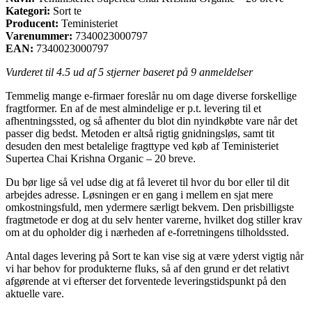
Kategori:
Sort te
Producent:
Teministeriet
Varenummer:
7340023000797
EAN:
7340023000797
Vurderet til
4.5
ud af 5 stjerner baseret på
9
anmeldelser
Temmelig mange e-firmaer foreslår nu om dage diverse forskellige
fragtformer. En af de mest almindelige er p.t. levering til et
afhentningssted, og så afhenter du blot din nyindkøbte vare når det
passer dig bedst. Metoden er altså rigtig gnidningsløs, samt tit
desuden den mest betalelige fragttype ved køb af Teministeriet
Supertea Chai Krishna Organic – 20 breve.
Du bør lige så vel udse dig at få leveret til hvor du bor eller til dit
arbejdes adresse. Løsningen er en gang i mellem en sjat mere
omkostningsfuld, men ydermere særligt bekvem. Den prisbilligste
fragtmetode er dog at du selv henter varerne, hvilket dog stiller krav
om at du opholder dig i nærheden af e-forretningens tilholdssted.
Antal dages levering på Sort te kan vise sig at være yderst vigtig når
vi har behov for produkterne fluks, så af den grund er det relativt
afgørende at vi efterser det forventede leveringstidspunkt på den
aktuelle vare.