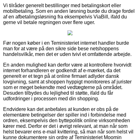
Vi tilråder generelt bestillinger med betalingskort eller
mobilbetaling. Som en anden løsning burde du drage fordel
af en afbetalingsløsning fra eksempelvis ViaBill, ifald du
gerne vil betale regningen over flere uger.
Før nogen køber i en Teministeriet internet handler burde
man for at være på den sikre side bese netshoppens
handelsvilkår, men det er uden tvivl et omfattende arbejde.
En anden mulighed kan derfor være at kontrollere hvorvidt
internet forhandleren er godkendt af e-mærket, da det
generelt er et tegn på at online firmaet adlyder dansk
lovgivning, samt at shoppen hyppigt monitoreres af jurister
som er meget bekendte med vedtægterne på området.
Desuden tilbydes du lejlighed til støtte, ifald du får
udfordringer i processen med din shopping.
Endvidere kan det anbefales at kunden er obs på de
elementære betingelser der spiller ind i forbindelse med
ordren, eksempelvis den byttepolitik online virksomheden
kører med. Derfor er det i øvrigt relevant, at man når som
helst bevarer ens e-mail kvittering, så man når som helst vil
kunne dokumentere sin ordre af Teministeriet Moomin