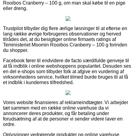
Rooibos Cranberry – 100 g, om man skal købe til en pige
eller dreng.
Trustpilot tilbyder dig flere ærlige løsninger til at efterse en
lang række øvrige forbrugeres observationer og herved
tilrådes det, at du besigtiger online firmaets ratings af
Teministeriet Moomin Rooibos Cranberry – 100 g forinden
du shopper.
Facebook fører til endvidere de facto værdifulde genveje til
at få indblik i online webshoppens popularitet. Desuden ses
en del e-shops som tilbyder folk at afgive en vurdering af
virksomhedens service, hvilket tilmed burde bruges til at få
et indblik i kundernes tilfredshed.
Vores website finansieres af reklameindtægter. Vi arbejder
tæt sammen med en række online varehuse da vi
annoncerer deres produkter, og får betaling under
forudsætning af at de personer vi sender videre laver en
ordre.
Oplysninger vedrørende produkter og online varehuse