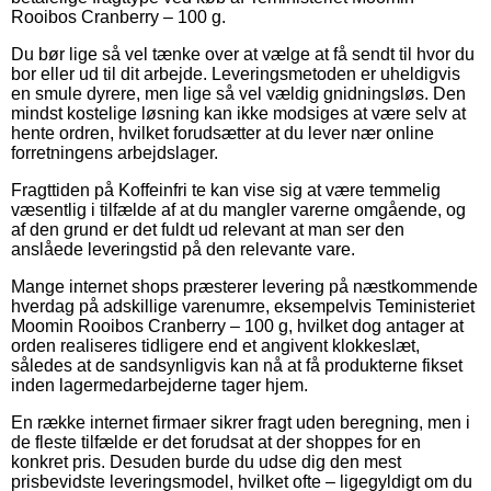
Rooibos Cranberry – 100 g.
Du bør lige så vel tænke over at vælge at få sendt til hvor du
bor eller ud til dit arbejde. Leveringsmetoden er uheldigvis
en smule dyrere, men lige så vel vældig gnidningsløs. Den
mindst kostelige løsning kan ikke modsiges at være selv at
hente ordren, hvilket forudsætter at du lever nær online
forretningens arbejdslager.
Fragttiden på Koffeinfri te kan vise sig at være temmelig
væsentlig i tilfælde af at du mangler varerne omgående, og
af den grund er det fuldt ud relevant at man ser den
anslåede leveringstid på den relevante vare.
Mange internet shops præsterer levering på næstkommende
hverdag på adskillige varenumre, eksempelvis Teministeriet
Moomin Rooibos Cranberry – 100 g, hvilket dog antager at
orden realiseres tidligere end et angivent klokkeslæt,
således at de sandsynligvis kan nå at få produkterne fikset
inden lagermedarbejderne tager hjem.
En række internet firmaer sikrer fragt uden beregning, men i
de fleste tilfælde er det forudsat at der shoppes for en
konkret pris. Desuden burde du udse dig den mest
prisbevidste leveringsmodel, hvilket ofte – ligegyldigt om du