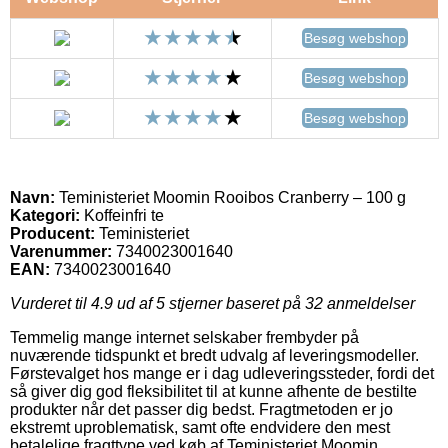
Besøg webshop
Besøg webshop
Besøg webshop
Navn:
Teministeriet Moomin Rooibos Cranberry – 100 g
Kategori:
Koffeinfri te
Producent:
Teministeriet
Varenummer:
7340023001640
EAN:
7340023001640
Vurderet til
4.9
ud af 5 stjerner baseret på
32
anmeldelser
Temmelig mange internet selskaber frembyder på
nuværende tidspunkt et bredt udvalg af leveringsmodeller.
Førstevalget hos mange er i dag udleveringssteder, fordi det
så giver dig god fleksibilitet til at kunne afhente de bestilte
produkter når det passer dig bedst. Fragtmetoden er jo
ekstremt uproblematisk, samt ofte endvidere den mest
betalelige fragttype ved køb af Teministeriet Moomin