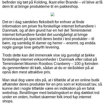
befinder sig tæt på Kolding, Ikast eller Brande – vil blive at få
dem til at bringe produkterne til en pakkeshop.
Det er i dag særdeles fleksibelt for enhver at finde
information om priser fra forskellige internet forhandlere i
Danmark, og af den grund har en hel del Teministeriet
internet forhandlere fundet det uundgåeligt at tvinge
prisniveauet på specielt deres bedst i test produkter – til
børn, og samtidig til damer og herrer – enormt, og endda
nogle gange love gebyrfri levering.
Trods dette kan det immervæk vise sig gunstigt at tjekke
forskellige internet virksomheder i Danmark efter rabat på
Teministeriet Moomin Rooibos Cranberry – 100 g forinden
du gennemfører dit køb, sådan at du er skråsikker på at
opnå den mest attraktive pris.
Man skal dog være obs på, at i tilfælde af at en online butik
afhænder deres produkter for en pris som er kolossalt lav, så
kunne det i nogle tilfælde være en indikation på en falsk
webshop. Bestillinger med betalingskort er dog dækket ind
under en orden, hvilket skærmer folk imod fup internet
shops.