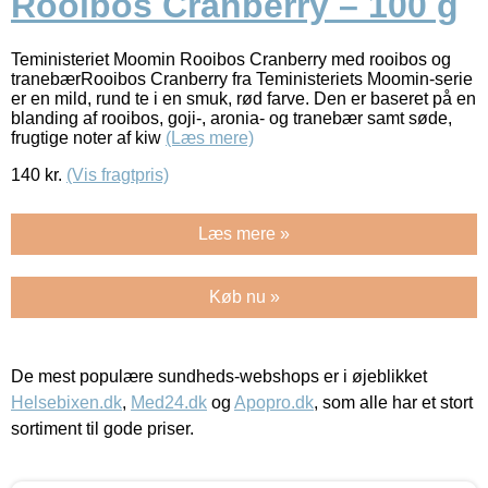
Rooibos Cranberry – 100 g
Teministeriet Moomin Rooibos Cranberry med rooibos og
tranebærRooibos Cranberry fra Teministeriets Moomin-serie
er en mild, rund te i en smuk, rød farve. Den er baseret på en
blanding af rooibos, goji-, aronia- og tranebær samt søde,
frugtige noter af kiw
(Læs mere)
140
kr.
(Vis fragtpris)
Læs mere »
Køb nu »
De mest populære sundheds-webshops er i øjeblikket
Helsebixen.dk
,
Med24.dk
og
Apopro.dk
, som alle har et stort
sortiment til gode priser.