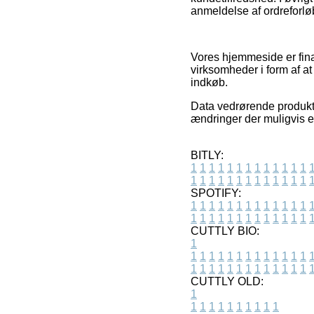
anmeldelse af ordreforløbe
Vores hjemmeside er fina
virksomheder i form af at
indkøb.
Data vedrørende produkte
ændringer der muligvis er
BITLY:
1
1
1
1
1
1
1
1
1
1
1
1
1
1
1
1
1
1
1
1
1
1
1
1
1
1
SPOTIFY:
1
1
1
1
1
1
1
1
1
1
1
1
1
1
1
1
1
1
1
1
1
1
1
1
1
1
CUTTLY BIO:
1
1
1
1
1
1
1
1
1
1
1
1
1
1
1
1
1
1
1
1
1
1
1
1
1
1
1
CUTTLY OLD:
1
1
1
1
1
1
1
1
1
1
1