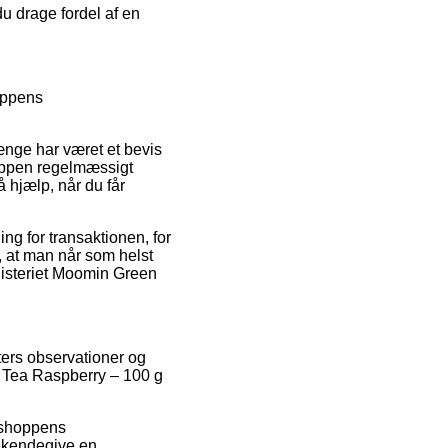
u drage fordel af en
oppens
længe har været et bevis
hoppen regelmæssigt
få hjælp, når du får
g for transaktionen, for
, at man når som helst
nisteriet Moomin Green
ters observationer og
n Tea Raspberry – 100 g
ebshoppens
tilkendegive en