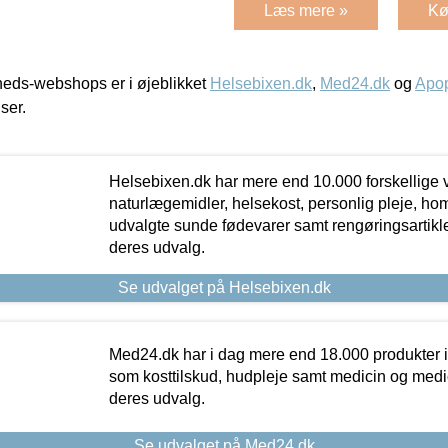
Læs mere »
Kø
eds-webshops er i øjeblikket
Helsebixen.dk
,
Med24.dk
og
Apop
iser.
Helsebixen.dk har mere end 10.000 forskellige v
naturlægemidler, helsekost, personlig pleje, ho
udvalgte sunde fødevarer samt rengøringsartikler.
deres udvalg.
Se udvalget på Helsebixen.dk
Med24.dk har i dag mere end 18.000 produkter i
som kosttilskud, hudpleje samt medicin og medica
deres udvalg.
Se udvalget på Med24.dk