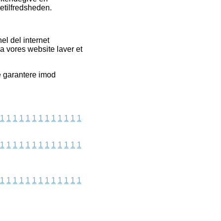
detilfredsheden.
l del internet
ra vores website laver et
e garantere imod
1
1
1
1
1
1
1
1
1
1
1
1
1
1
1
1
1
1
1
1
1
1
1
1
1
1
1
1
1
1
1
1
1
1
1
1
1
1
1