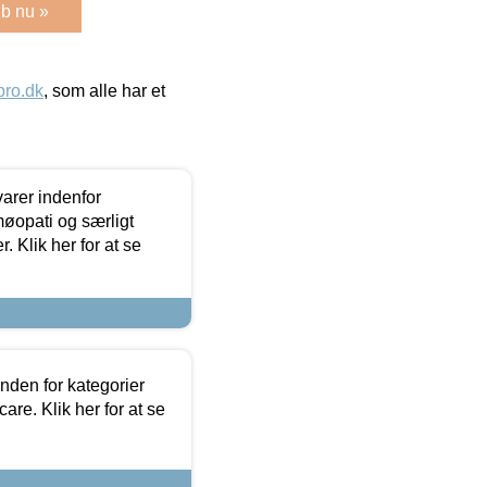
b nu »
ro.dk
, som alle har et
arer indenfor
møopati og særligt
 Klik her for at se
nden for kategorier
re. Klik her for at se