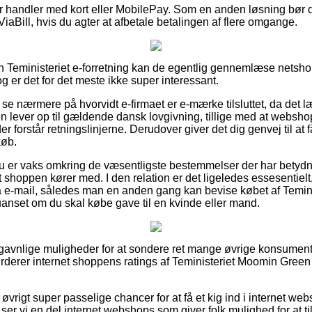
for handler med kort eller MobilePay. Som en anden løsning bør d
 ViaBill, hvis du agter at afbetale betalingen af flere omgange.
n Teministeriet e-forretning kan de egentlig gennemlæse netsh
og er det for det meste ikke super interessant.
 at se nærmere på hvorvidt e-firmaet er e-mærke tilsluttet, da det 
ren lever op til gældende dansk lovgivning, tillige med at webs
der forstår retningslinjerne. Derudover giver det dig genvej til at 
køb.
u er vaks omkring de væsentligste bestemmelser der har betydnin
 shoppen kører med. I den relation er det ligeledes essesentielt
på e-mail, således man en anden gang kan bevise købet af Temi
anset om du skal købe gave til en kvinde eller mand.
tig gavnlige muligheder for at sondere ret mange øvrige konsumen
 vurderer internet shoppens ratings af Teministeriet Moomin Gree
øvrigt super passelige chancer for at få et kig ind i internet w
t ser vi en del internet webshops som giver folk mulighed for at 