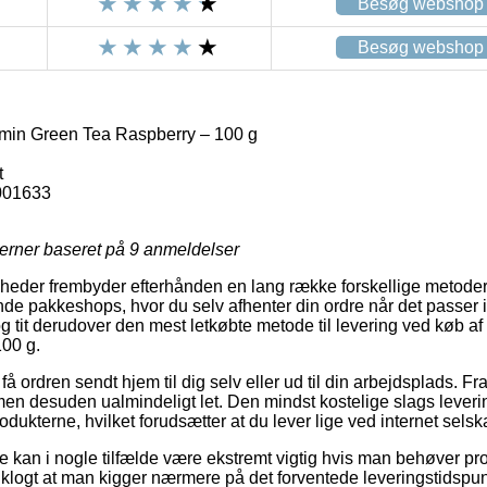
Besøg webshop
Besøg webshop
min Green Tea Raspberry – 100 g
t
001633
jerner baseret på
9
anmeldelser
heder frembyder efterhånden en lang række forskellige metoder 
e pakkeshops, hvor du selv afhenter din ordre når det passer i
 og tit derudover den mest letkøbte metode til levering ved køb a
00 g.
få ordren sendt hjem til dig selv eller ud til din arbejdsplads. F
n desuden ualmindeligt let. Den mindst kostelige slags levering 
odukterne, hvilket forudsætter at du lever lige ved internet sels
 kan i nogle tilfælde være ekstremt vigtig hvis man behøver prod
k klogt at man kigger nærmere på det forventede leveringstidsp