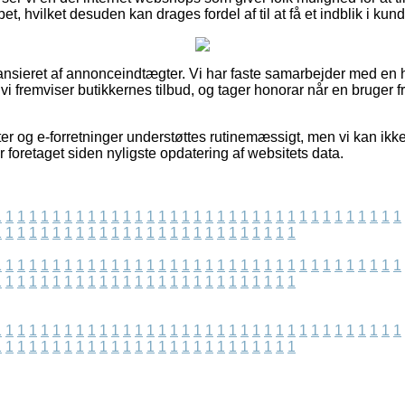
t, hvilket desuden kan drages fordel af til at få et indblik i kun
nsieret af annonceindtægter. Vi har faste samarbejder med en he
 vi fremviser butikkernes tilbud, og tager honorar når en bruger f
r og e-forretninger understøttes rutinemæssigt, men vi kan ikk
 foretaget siden nyligste opdatering af websitets data.
1
1
1
1
1
1
1
1
1
1
1
1
1
1
1
1
1
1
1
1
1
1
1
1
1
1
1
1
1
1
1
1
1
1
1
1
1
1
1
1
1
1
1
1
1
1
1
1
1
1
1
1
1
1
1
1
1
1
1
1
1
1
1
1
1
1
1
1
1
1
1
1
1
1
1
1
1
1
1
1
1
1
1
1
1
1
1
1
1
1
1
1
1
1
1
1
1
1
1
1
1
1
1
1
1
1
1
1
1
1
1
1
1
1
1
1
1
1
1
1
1
1
1
1
1
1
1
1
1
1
1
1
1
1
1
1
1
1
1
1
1
1
1
1
1
1
1
1
1
1
1
1
1
1
1
1
1
1
1
1
1
1
1
1
1
1
1
1
1
1
1
1
1
1
1
1
1
1
1
1
1
1
1