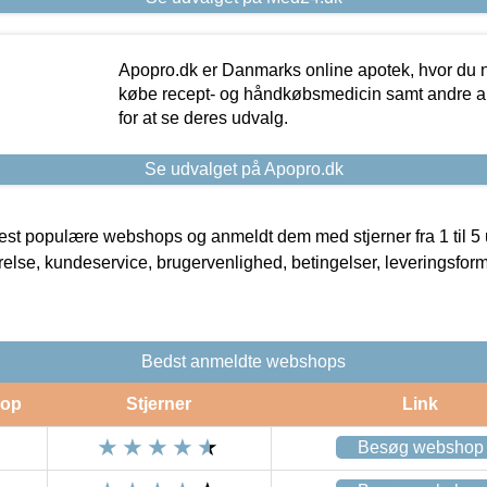
Apopro.dk er Danmarks online apotek, hvor du n
købe recept- og håndkøbsmedicin samt andre ap
for at se deres udvalg.
Se udvalget på Apopro.dk
t populære webshops og anmeldt dem med stjerner fra 1 til 5 ud
rrelse, kundeservice, brugervenlighed, betingelser, leveringsfor
Bedst anmeldte webshops
op
Stjerner
Link
Besøg webshop