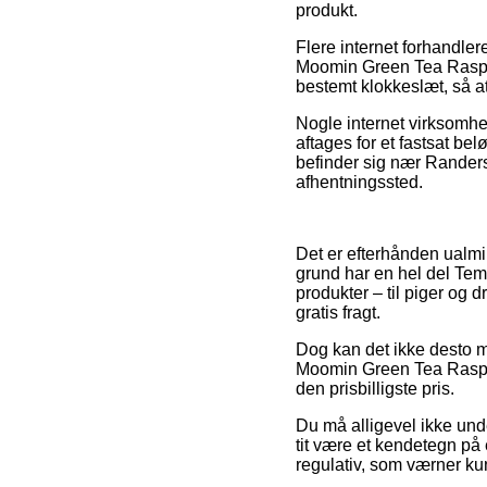
produkt.
Flere internet forhandler
Moomin Green Tea Raspber
bestemt klokkeslæt, så at
Nogle internet virksomhe
aftages for et fastsat be
befinder sig nær Randers, 
afhentningssted.
Det er efterhånden ualmin
grund har en hel del Temi
produkter – til piger og
gratis fragt.
Dog kan det ikke desto m
Moomin Green Tea Raspber
den prisbilligste pris.
Du må alligevel ikke under
tit være et kendetegn på
regulativ, som værner k