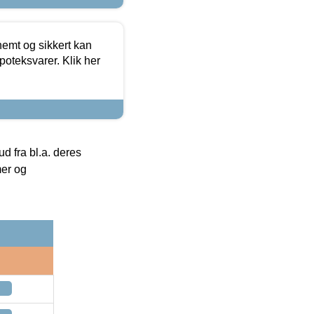
emt og sikkert kan
oteksvarer. Klik her
 fra bl.a. deres
mer og