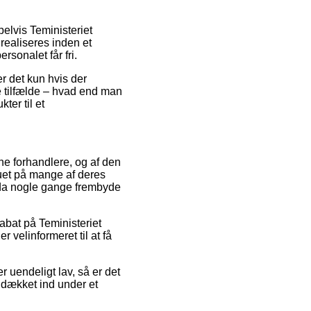
elvis Teministeriet
realiseres inden et
sonalet får fri.
r det kun hvis der
ge tilfælde – hvad end man
ter til et
ine forhandlere, og af den
auet på mange af deres
ndda nogle gange frembyde
abat på Teministeriet
velinformeret til at få
r uendeligt lav, så er det
 dækket ind under et