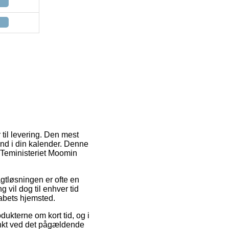
til levering. Den mest
nd i din kalender. Denne
f Teministeriet Moomin
ragtløsningen er ofte en
vil dog til enhver tid
kabets hjemsted.
ukterne om kort tid, og i
unkt ved det pågældende