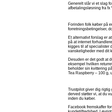
Generelt slår vi et slag 
afbetalingsløsning fra fx
Forinden folk køber på e
forretningsbetingelser, d
Et alternativt forslag er
på at internet forhandle
kigges til af specialister 
vanskeligheder med dit 
Desuden er det godt at d
eksempel hvilken returret
beholder sin kvittering 
Tea Raspberry – 100 g, u
Trustpilot giver dig rig
derved støtter vi, at du
inden du køber.
Facebook fremskaffer for 
kundetilfredshed. I øvrig