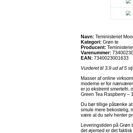
Navn:
Teministeriet Moo
Kategori:
Grøn te
Producent:
Teministerie
Varenummer:
7340023
EAN:
7340023001633
Vurderet til
3.9
ud af 5 st
Masser af online virksom
moderne er for nærværend
er jo ekstremt smertefri,
Green Tea Raspberry – 1
Du bør tillige påtænke at 
smule mere bekostelig, me
være at du selv henter pr
Leveringstiden på Grøn te
det øjemed er det faktis