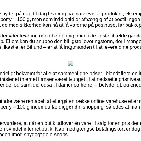
e byder på dag-til-dag levering på massevis af produkter, eksemp
ry – 100 g, men som imidlertid er afhængig af at bestillingen 
 de med sikkerhed kan nå at få varerne på posthuset før pakkeper
der yder levering uden beregning, men i de fleste tilfælde gælde
løb. Ellers kan du snuppe den billigste leveringsform, der i man
Ikast eller Billund – er at få fragtmanden til at levere dine produk
deligt bekvemt for alle at sammenligne priser i blandt flere onl
nisteriet internet firmaer været tvunget til at nedsætte prisnive
 drenge, og samtidig også til damer og herrer – betydeligt, og e
indre være rentabelt at eftergå en række online varehuse efter r
ry – 100 g inden du færdiggør din shopping, således at man er 
vurdere, at når en butik udlover en vare til salg for en pris der e
 en svindel internet butik. Køb med gængse betalingskort er dog
unden imod snydagtige e-shops.