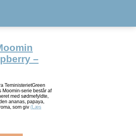
 Moomin
pberry –
a TeministerietGreen
s Moomin-serie består af
ineret med sødmefyldte,
den ananas, papaya,
earoma, som giv
(Læs