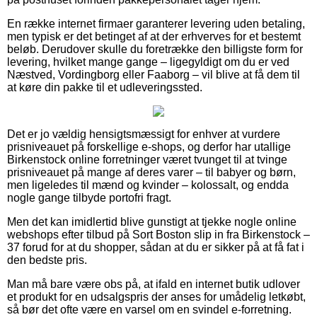
En række internet firmaer garanterer levering uden betaling,
men typisk er det betinget af at der erhverves for et bestemt
beløb. Derudover skulle du foretrække den billigste form for
levering, hvilket mange gange – ligegyldigt om du er ved
Næstved, Vordingborg eller Faaborg – vil blive at få dem til
at køre din pakke til et udleveringssted.
Det er jo vældig hensigtsmæssigt for enhver at vurdere
prisniveauet på forskellige e-shops, og derfor har utallige
Birkenstock online forretninger været tvunget til at tvinge
prisniveauet på mange af deres varer – til babyer og børn,
men ligeledes til mænd og kvinder – kolossalt, og endda
nogle gange tilbyde portofri fragt.
Men det kan imidlertid blive gunstigt at tjekke nogle online
webshops efter tilbud på Sort Boston slip in fra Birkenstock –
37 forud for at du shopper, sådan at du er sikker på at få fat i
den bedste pris.
Man må bare være obs på, at ifald en internet butik udlover
et produkt for en udsalgspris der anses for umådelig letkøbt,
så bør det ofte være en varsel om en svindel e-forretning.