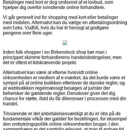
Betalinger med kort er dog omfavnet af et lovbud, som
hjælper dig overfor svindlende online forhandlere.
Vi går generelt ind for shopping med kort eller betalinger
med mobilen. Alternativt kan du vælge en afbetalingsordning
som f.eks. ViaBill, hvis du har til hensigt at godtgøre
pengene over flere uger.
Inden folk shopper i en Birkenstock shop bør man i
princippet skimme forhandlerens handelsbetingelser, men
det er oftest et tidskrævende projekt.
Alternativet kan være at efterse hvorvidt online
virksomheden er medlem af e-mærket, da det burde være et
sympol på at online butikken efterlever de danske regler, og
at webbutikken regelmæssigt besøges af jurister der
behersker de gældende regler. Derudover giver det dig
chance for støtte, ifald du får dilemmaer i processen med din
handel.
Tilsvarende er det anbefalelsesværdigt at du er obs på de
fundamentale vilkår der gælder for bestillingen, for eksempel
den ombytningspolitik online virksomheden bruger. I den
sammenhæng er det samtidig relevant, at man til enhver tid