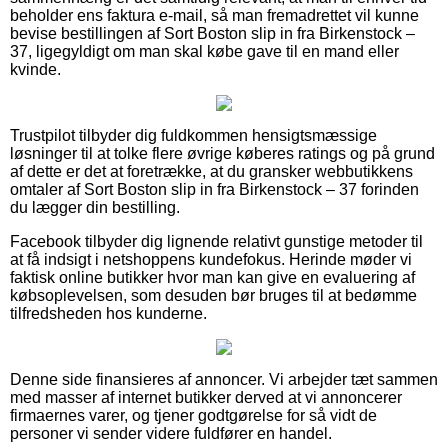
beholder ens faktura e-mail, så man fremadrettet vil kunne
bevise bestillingen af Sort Boston slip in fra Birkenstock –
37, ligegyldigt om man skal købe gave til en mand eller
kvinde.
Trustpilot tilbyder dig fuldkommen hensigtsmæssige
løsninger til at tolke flere øvrige køberes ratings og på grund
af dette er det at foretrække, at du gransker webbutikkens
omtaler af Sort Boston slip in fra Birkenstock – 37 forinden
du lægger din bestilling.
Facebook tilbyder dig lignende relativt gunstige metoder til
at få indsigt i netshoppens kundefokus. Herinde møder vi
faktisk online butikker hvor man kan give en evaluering af
købsoplevelsen, som desuden bør bruges til at bedømme
tilfredsheden hos kunderne.
Denne side finansieres af annoncer. Vi arbejder tæt sammen
med masser af internet butikker derved at vi annoncerer
firmaernes varer, og tjener godtgørelse for så vidt de
personer vi sender videre fuldfører en handel.