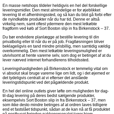
En masse netshops tildeler heldigvis en hel del forskellige
leveringsmidler. Den mest almindelige er for øjeblikket
levering til et afhentningssted, og så kan du blot gå forbi efter
de nyindkøbte produkter når du har tid. Denne er altså
virkelig nem, samt oftest ydermere den mest letkøbte
fragtform ved køb af Sort Boston slip in fra Birkenstock – 37.
Du bør endvidere planlægge at bestille levering til din
privatbolig eller til når du er på job. Fragtløsningen bliver
beklageligvis en tand mindre prisbillig, men samtidig vældig
overkommelig. Den mest letkøbte leveringsmulighed er
utvivlsomt at hente varerne selv, som dog er betinget af at du
lever nærved internet forhandlerens tilholdssted.
Leveringshastigheden på Birkenstock er temmelig vital om
vi absolut skal bruge varerne lige om lidt, og i det øjemed er
det tydeligvis centralt at vi efterser det anslåede
leveringstidspunkt ved det pågældende produkt.
En hel del online outlets giver løfte om muligheden for dag-
til-dag levering på deres bedst sælgende produkter,
eksempelvis Sort Boston slip in fra Birkenstock – 37, men
som ikke desto mindre betinges af at ordren laves tidligere
end et fastslået tidspunkt, sådan at de kan nå at få produktet
på posthuset forinden pakkepersonalet tager hjem.