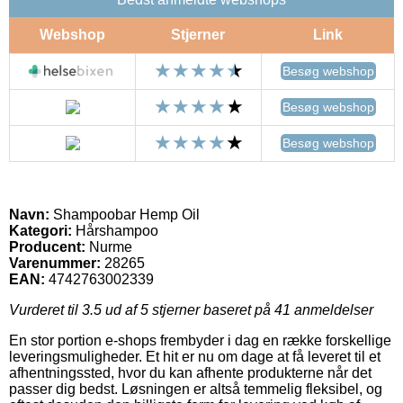
Webshop
Stjerner
Link
Besøg webshop
Besøg webshop
Besøg webshop
Navn:
Shampoobar Hemp Oil
Kategori:
Hårshampoo
Producent:
Nurme
Varenummer:
28265
EAN:
4742763002339
Vurderet til
3.5
ud af 5 stjerner baseret på
41
anmeldelser
En stor portion e-shops frembyder i dag en række forskellige
leveringsmuligheder. Et hit er nu om dage at få leveret til et
afhentningssted, hvor du kan afhente produkterne når det
passer dig bedst. Løsningen er altså temmelig fleksibel, og