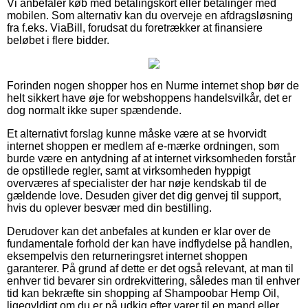
Vi anbefaler køb med betalingskort eller betalinger med
mobilen. Som alternativ kan du overveje en afdragsløsning
fra f.eks. ViaBill, forudsat du foretrækker at finansiere
beløbet i flere bidder.
Forinden nogen shopper hos en Nurme internet shop bør de
helt sikkert have øje for webshoppens handelsvilkår, det er
dog normalt ikke super spændende.
Et alternativt forslag kunne måske være at se hvorvidt
internet shoppen er medlem af e-mærke ordningen, som
burde være en antydning af at internet virksomheden forstår
de opstillede regler, samt at virksomheden hyppigt
overværes af specialister der har nøje kendskab til de
gældende love. Desuden giver det dig genvej til support,
hvis du oplever besvær med din bestilling.
Derudover kan det anbefales at kunden er klar over de
fundamentale forhold der kan have indflydelse på handlen,
eksempelvis den returneringsret internet shoppen
garanterer. På grund af dette er det også relevant, at man til
enhver tid bevarer sin ordrekvittering, således man til enhver
tid kan bekræfte sin shopping af Shampoobar Hemp Oil,
ligegyldigt om du er på udkig efter varer til en mand eller