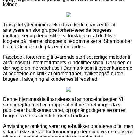
kvinde.
Trustpilot yder immervæk udmærkede chancer for at
analysere en stor gruppe forhenværende brugeres
iagttagelser og derfor stiller vi forslag om, at du bliver
klogere på internet shoppens bedømmelser af Shampoobar
Hemp Oil inden du placerer din ordre.
Facebook forærer dig tilsvarende stort set ærlige metoder til
at få indsigt i internet firmaets kundetilfredshed. Desuden er
der nogle online varehuse i Danmark som tilbyder kunderne
at nedfælde en kritik af ordreforløbet, hvilket også burde
bruges til afvejning af kundernes tilfredshed.
Denne hjemmeside finansieres af annonceindtægter. Vi
samarbejder med en gruppe af online forretninger da vi
publicerer butikkernes varer, og opnår godtgørelse om en
bruger fra vores side fuldfører et indkøb.
Anvisninger omkring varer og e-butikker opdateres ofte, men
vi tager ikke ansvar for forandringer der muligvis er realiseret