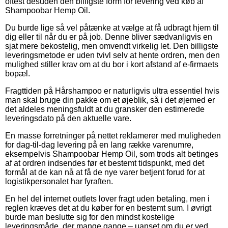
oftest desuden den billigste form for levering ved køb af
Shampoobar Hemp Oil.
Du burde lige så vel påtænke at vælge at få udbragt hjem til
dig eller til når du er på job. Denne bliver sædvanligvis en
sjat mere bekostelig, men omvendt virkelig let. Den billigste
leveringsmetode er uden tvivl selv at hente ordren, men den
mulighed stiller krav om at du bor i kort afstand af e-firmaets
bopæl.
Fragttiden på Hårshampoo er naturligvis ultra essentiel hvis
man skal bruge din pakke om et øjeblik, så i det øjemed er
det aldeles meningsfuldt at du gransker den estimerede
leveringsdato på den aktuelle vare.
En masse forretninger på nettet reklamerer med muligheden
for dag-til-dag levering på en lang række varenumre,
eksempelvis Shampoobar Hemp Oil, som trods alt betinges
af at ordren indsendes før et bestemt tidspunkt, med det
formål at de kan nå at få de nye varer betjent forud for at
logistikpersonalet har fyraften.
En hel del internet outlets lover fragt uden betaling, men i
reglen kræves det at du køber for en bestemt sum. I øvrigt
burde man beslutte sig for den mindst kostelige
leveringsmåde, der mange gange – uanset om du er ved