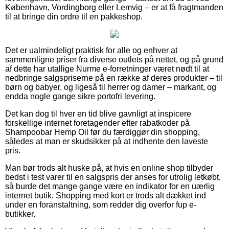
København, Vordingborg eller Lemvig – er at få fragtmanden
til at bringe din ordre til en pakkeshop.
Det er ualmindeligt praktisk for alle og enhver at
sammenligne priser fra diverse outlets på nettet, og på grund
af dette har utallige Nurme e-forretninger været nødt til at
nedbringe salgspriserne på en række af deres produkter – til
børn og babyer, og ligeså til herrer og damer – markant, og
endda nogle gange sikre portofri levering.
Det kan dog til hver en tid blive gavnligt at inspicere
forskellige internet foretagender efter rabatkoder på
Shampoobar Hemp Oil før du færdiggør din shopping,
således at man er skudsikker på at indhente den laveste
pris.
Man bør trods alt huske på, at hvis en online shop tilbyder
bedst i test varer til en salgspris der anses for utrolig letkøbt,
så burde det mange gange være en indikator for en uærlig
internet butik. Shopping med kort er trods alt dækket ind
under en foranstaltning, som redder dig overfor fup e-
butikker.