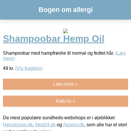
Bogen om allergi
Shampoobar Hemp Oil
Shampoobar med hampfrøolie til normal og fedtet hår.
(Læs
mere)
49
kr.
(Vis fragtpris)
Læs mere »
Køb nu »
De mest populære sundheds-webshops er i øjeblikket
Helsebixen.dk
,
Med24.dk
og
Apopro.dk
, som alle har et stort