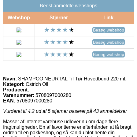
Bedst anmeldte webshops
Webshop
Stjerner
Link
Besøg webshop
Besøg webshop
Besøg webshop
Navn:
SHAMPOO NEURTAL Til Tør Hovedbund 220 ml.
Kategori:
Ostrich Oil
Producent:
Varenummer:
5708097000280
EAN:
5708097000280
Vurderet til
4.2
ud af 5 stjerner baseret på
43
anmeldelser
Masser af internet varehuse udlover nu om dage flere
fragtmuligheder. En af favoritterne er efterhånden at få bragt
ordren til en pakkeshop, og så kan du blot hente din