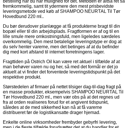
bestilling når du har mulighed for det. Metoden er altså ret så
fremkommelig, samt tit ydermere den mest prisbevidste
leveringsmetode ved køb af SHAMPOO NEURTAL Til Tør
Hovedbund 220 ml..
Du bør derudover planlægge at få produkterne bragt til din
bopæl eller til din arbejdsplads. Fragtformen er af og til en
lille smule mere omkostningsfuld, men ligeledes særdeles
overkommelig. Den mest betalelige leveringstype er dog at
du selv henter varerne, men det betinges af at du befinder
dig med kort afstand til internet forretningens lager.
Fragttiden på Ostrich Oil kan være ret aktuel i tilfælde af at
man behøver varen nu og her, så med det formål er det jo
aktuelt at vi finder det forventede leveringstidspunkt på det
respektive produkt.
Størstedelen af firmaer på nettet tilsiger dag-til-dag fragt på
en masse produkter, eksempelvis SHAMPOO NEURTAL Til
Tør Hovedbund 220 ml., men vær obs på at det regnes ud
fra at orden realiseres forud for et angivent tidspunkt,
således at de med sikkerhed kan nå at få varerne
distribueret før de logistikansatte drager hjemad.
Enkelte online virksomheder frembyder gebyrfri levering,
men i de fleste tilfælde forudsætter det at du handler for et