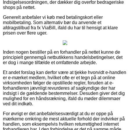
Indsigelsesordningen, der dækker dig overfor bedrageriske
shops på nettet.
Generelt anbefaler vi køb med betalingskort eller
mobilbetaling. Som alternativ bør du anvende et
afdragstilbud fra fx ViaBill, ifald du har til hensigt at klare
prisen over flere uger.
Inden nogen bestiller på en forhandler på nettet kunne de
principielt gennemgå netbutikkens handelsbetingelser, det
er dog i mange tilfælde et omfattende arbejde.
Et andet forslag kan derfor være at tjekke hvorvidt e-handlen
er e-mærket medlem, hvilket ofte er et tegn på at online
virksomheden følger de opstillede regler, foruden at e-
forhandleren jævnligt revurderes af sagkyndige der har
indsigt i de gældende bestemmelser. Desuden giver det dig
mulighed for en håndsrækning, ifald du møder dilemmaer
ved dit indkøb.
For øvrigt er det anbefalelsesværdigt at du er oppe på
mærkerne omkring de mest aktuelle forhold der indvirker på
handlen, som eksempelvis hvilken returrettighed internet
forhandleren har. I den forbindelse er det på samme måde