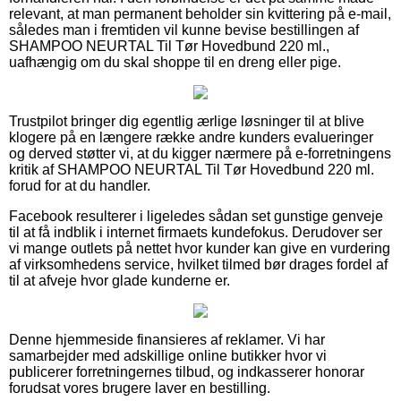
relevant, at man permanent beholder sin kvittering på e-mail,
således man i fremtiden vil kunne bevise bestillingen af
SHAMPOO NEURTAL Til Tør Hovedbund 220 ml.,
uafhængig om du skal shoppe til en dreng eller pige.
Trustpilot bringer dig egentlig ærlige løsninger til at blive
klogere på en længere række andre kunders evalueringer
og derved støtter vi, at du kigger nærmere på e-forretningens
kritik af SHAMPOO NEURTAL Til Tør Hovedbund 220 ml.
forud for at du handler.
Facebook resulterer i ligeledes sådan set gunstige genveje
til at få indblik i internet firmaets kundefokus. Derudover ser
vi mange outlets på nettet hvor kunder kan give en vurdering
af virksomhedens service, hvilket tilmed bør drages fordel af
til at afveje hvor glade kunderne er.
Denne hjemmeside finansieres af reklamer. Vi har
samarbejder med adskillige online butikker hvor vi
publicerer forretningernes tilbud, og indkasserer honorar
forudsat vores brugere laver en bestilling.