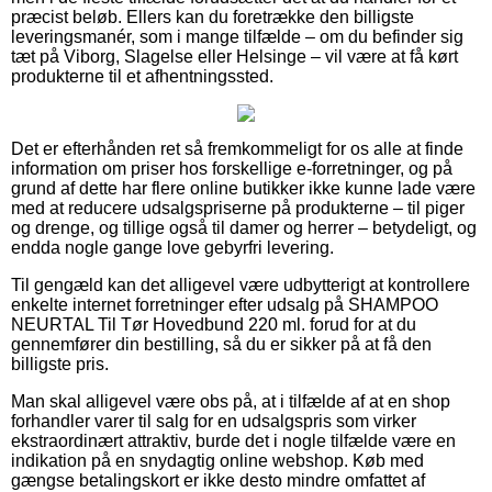
præcist beløb. Ellers kan du foretrække den billigste
leveringsmanér, som i mange tilfælde – om du befinder sig
tæt på Viborg, Slagelse eller Helsinge – vil være at få kørt
produkterne til et afhentningssted.
Det er efterhånden ret så fremkommeligt for os alle at finde
information om priser hos forskellige e-forretninger, og på
grund af dette har flere online butikker ikke kunne lade være
med at reducere udsalgspriserne på produkterne – til piger
og drenge, og tillige også til damer og herrer – betydeligt, og
endda nogle gange love gebyrfri levering.
Til gengæld kan det alligevel være udbytterigt at kontrollere
enkelte internet forretninger efter udsalg på SHAMPOO
NEURTAL Til Tør Hovedbund 220 ml. forud for at du
gennemfører din bestilling, så du er sikker på at få den
billigste pris.
Man skal alligevel være obs på, at i tilfælde af at en shop
forhandler varer til salg for en udsalgspris som virker
ekstraordinært attraktiv, burde det i nogle tilfælde være en
indikation på en snydagtig online webshop. Køb med
gængse betalingskort er ikke desto mindre omfattet af