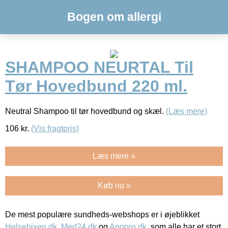
Bogen om allergi
SHAMPOO NEURTAL Til
Tør Hovedbund 220 ml.
Neutral Shampoo til tør hovedbund og skæl.
(Læs mere)
106
kr.
(Vis fragtpris)
Læs mere »
Køb nu »
De mest populære sundheds-webshops er i øjeblikket
Helsebixen.dk
,
Med24.dk
og
Apopro.dk
, som alle har et stort