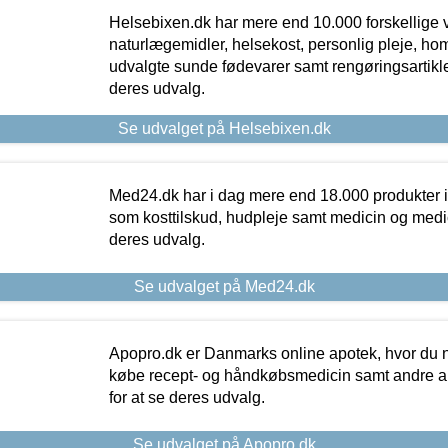
Helsebixen.dk har mere end 10.000 forskellige v
naturlægemidler, helsekost, personlig pleje, ho
udvalgte sunde fødevarer samt rengøringsartikler.
deres udvalg.
Se udvalget på Helsebixen.dk
Med24.dk har i dag mere end 18.000 produkter i
som kosttilskud, hudpleje samt medicin og medica
deres udvalg.
Se udvalget på Med24.dk
Apopro.dk er Danmarks online apotek, hvor du n
købe recept- og håndkøbsmedicin samt andre ap
for at se deres udvalg.
Se udvalget på Apopro.dk