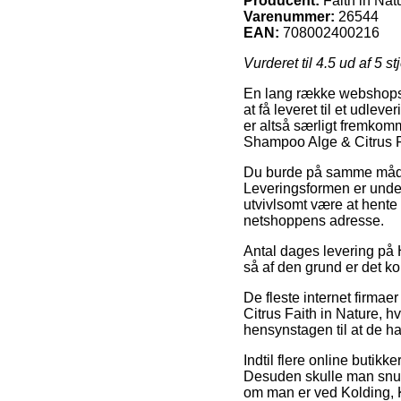
Producent:
Faith in Nat
Varenummer:
26544
EAN:
708002400216
Vurderet til
4.5
ud af 5 st
En lang række webshops i
at få leveret til et udle
er altså særligt fremkomm
Shampoo Alge & Citrus F
Du burde på samme måde af
Leveringsformen er undert
utvivlsomt være at hente 
netshoppens adresse.
Antal dages levering på 
så af den grund er det ko
De fleste internet firmae
Citrus Faith in Nature, h
hensynstagen til at de ha
Indtil flere online butik
Desuden skulle man snupp
om man er ved Kolding, Ko