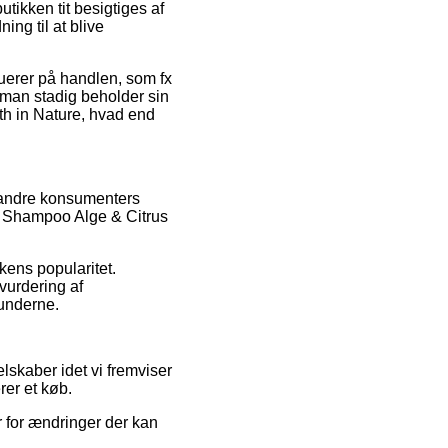
tikken tit besigtiges af
ng til at blive
luerer på handlen, som fx
t man stadig beholder sin
th in Nature, hvad end
n andre konsumenters
af Shampoo Alge & Citrus
kens popularitet.
vurdering af
kunderne.
lskaber idet vi fremviser
rer et køb.
r for ændringer der kan