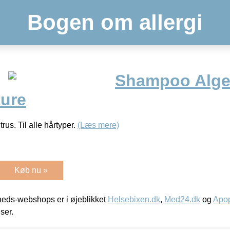
Bogen om allergi
Shampoo Alge 
ture
us. Til alle hårtyper.
(Læs mere)
Køb nu »
eds-webshops er i øjeblikket
Helsebixen.dk
,
Med24.dk
og
Apop
iser.