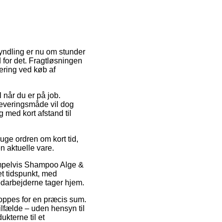
yndling er nu om stunder
d for det. Fragtløsningen
ering ved køb af
 når du er på job.
 leveringsmåde vil dog
 med kort afstand til
uge ordren om kort tid,
n aktuelle vare.
ksempelvis Shampoo Alge &
et tidspunkt, med
medarbejderne tager hjem.
shoppes for en præcis sum.
ilfælde – uden hensyn til
ukterne til et