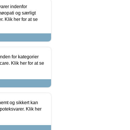
arer indenfor
møopati og særligt
 Klik her for at se
nden for kategorier
re. Klik her for at se
emt og sikkert kan
oteksvarer. Klik her