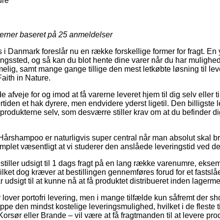
ure
jerner baseret på
25
anmeldelser
 Danmark foreslår nu en række forskellige former for fragt. En 
veringssted, og så kan du blot hente dine varer når du har mulighe
elig, samt mange gange tillige den mest letkøbte løsning til lev
aith in Nature.
veje for og imod at få varerne leveret hjem til dig selv eller til
iden et hak dyrere, men endvidere yderst ligetil. Den billigste
produkterne selv, som desværre stiller krav om at du befinder dig
Hårshampoo er naturligvis super central når man absolut skal br
mplet væsentligt at vi studerer den anslåede leveringstid ved de
r stiller udsigt til 1 dags fragt på en lang række varenumre, e
vilket dog kræver at bestillingen gennemføres forud for et fastslå
r udsigt til at kunne nå at få produktet distribueret inden lager
ker lover portofri levering, men i mange tilfælde kun såfremt der 
e den mindst kostelige leveringsmulighed, hvilket i de fleste t
rsør eller Brande – vil være at få fragtmanden til at levere prod