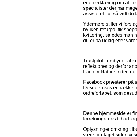
er en erklæring om at int
specialister der har mege
assisteret, for så vidt d
Ydermere stiller vi fors
hvilken returpolitik shop
kvittering, således man 
du er på udkig efter varer
Trustpilot frembyder abs
reflektioner og derfor an
Faith in Nature inden du 
Facebook præsterer på sa
Desuden ses en række int
ordreforløbet, som desude
Denne hjemmeside er fina
forretningernes tilbud, og
Oplysninger omkring tilb
være foretaget siden vi 