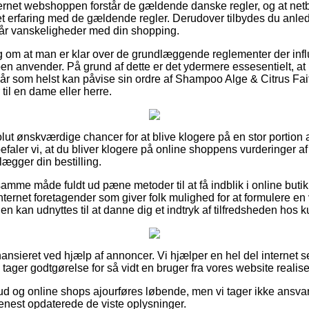
ernet webshoppen forstår de gældende danske regler, og at netbu
t erfaring med de gældende regler. Derudover tilbydes du anledni
u får vanskeligheder med din shopping.
lag om at man er klar over de grundlæggende reglementer der inf
pen anvender. På grund af dette er det ydermere essesentielt, a
når som helst kan påvise sin ordre af Shampoo Alge & Citrus Fai
 til en dame eller herre.
olut ønskværdige chancer for at blive klogere på en stor portio
befaler vi, at du bliver klogere på online shoppens vurderinger 
lægger din bestilling.
mme måde fuldt ud pæne metoder til at få indblik i online butik
ernet foretagender som giver folk mulighed for at formulere en 
n kan udnyttes til at danne dig et indtryk af tilfredsheden hos 
nsieret ved hjælp af annoncer. Vi hjælper en hel del internet se
 tager godtgørelse for så vidt en bruger fra vores website realise
ud og online shops ajourføres løbende, men vi tager ikke ansva
senest opdaterede de viste oplysninger.