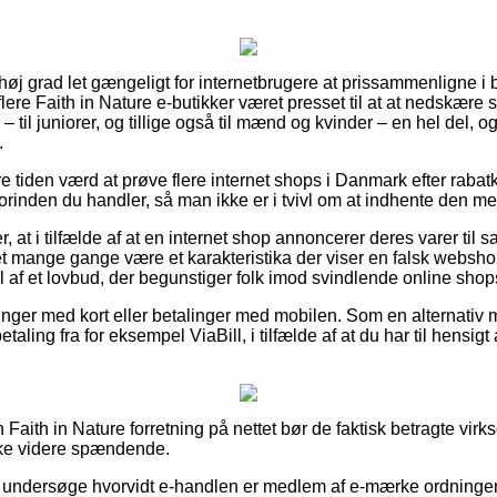
i høj grad let gængeligt for internetbrugere at prissammenligne i 
lere Faith in Nature e-butikker været presset til at at nedskære
– til juniorer, og tillige også til mænd og kvinder – en hel del,
.
re tiden værd at prøve flere internet shops i Danmark efter ra
forinden du handler, så man ikke er i tvivl om at indhente den mes
, at i tilfælde af at en internet shop annoncerer deres varer til s
det mange gange være et karakteristika der viser en falsk websho
 af et lovbud, der begunstiger folk imod svindlende online shop
alinger med kort eller betalinger med mobilen. Som en alternativ
etaling fra for eksempel ViaBill, i tilfælde af at du har til hensig
Faith in Nature forretning på nettet bør de faktisk betragte vir
kke videre spændende.
 undersøge hvorvidt e-handlen er medlem af e-mærke ordningen,