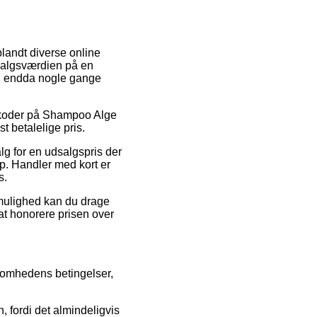
blandt diverse online
 salgsværdien på en
 og endda nogle gange
batkoder på Shampoo Alge
t betalelige pris.
alg for en udsalgspris der
p. Handler med kort er
s.
 mulighed kan du drage
t at honorere prisen over
ksomhedens betingelser,
 fordi det almindeligvis