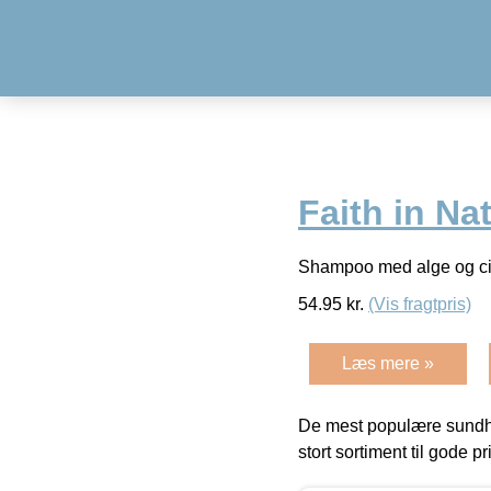
Faith in Na
Shampoo med alge og citr
54.95
kr.
(Vis fragtpris)
Læs mere »
De mest populære sundh
stort sortiment til gode pr