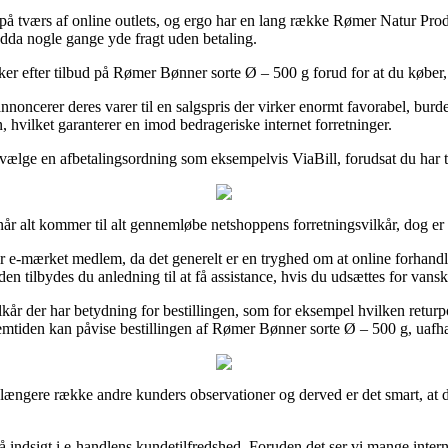
å tværs af online outlets, og ergo har en lang række Rømer Natur Produk
endda nogle gange yde fragt uden betaling.
er efter tilbud på Rømer Bønner sorte Ø – 500 g forud for at du køber, s
nnoncerer deres varer til en salgspris der virker enormt favorabel, bur
n, hvilket garanterer en imod bedrageriske internet forretninger.
vælge en afbetalingsordning som eksempelvis ViaBill, forudsat du har til
alt kommer til alt gennemløbe netshoppens forretningsvilkår, dog er de
 er e-mærket medlem, da det generelt er en tryghed om at online forhand
en tilbydes du anledning til at få assistance, hvis du udsættes for vans
vilkår der har betydning for bestillingen, som for eksempel hvilken retur
 i fremtiden kan påvise bestillingen af Rømer Bønner sorte Ø – 500 g, ua
 en længere række andre kunders observationer og derved er det smart, 
å indsigt i e-handlens kundetilfredshed. Foruden det ser vi mange inter