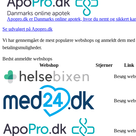
Apopro.dk er Danmarks online apotek, hvor du nemt og sikkert kan 
Se udvalget på Apopro.dk
Vi har gennemgået de mest populære webshops og anmeldt dem med stjern
betalingsmuligheder.
Bedst anmeldte webshops
Webshop
Stjerner
Link
Besøg web
Besøg web
Besøg web