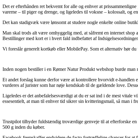
Det er efterhånden ret bekvemt for alle og enhver at prissammenligne p
varerne – til piger og drenge, og ligeledes til voksne – kolossalt, og 
Det kan stadigvæk være lønsomt at studere nogle enkelte online butikk
Man skal trods alt være omhyggelig med, at såfremt en internet shop a
Bestillinger med kort er i hvert fald indbefattet af Indsigelsesordninge
Vi foreslår generelt kortkøb eller MobilePay. Som et alternativ bør du 
Inden nogen bestiller i en Rømer Natur Produkt webshop burde man når 
Et andet forslag kunne derfor være at kontrollere hvorvidt e-handlen
vurderes af jurister som har nøje kendskab til de gældende love. Desud
Ligeledes er det anbefalelsesværdigt at du er sat ind i de mest vitale 
essesentielt, at man til enhver tid sikrer sin kvitteringsmail, så man
Trustpilot tilbyder fuldstændig troværdige genveje til at efterforske
500 g inden du køber.
Facebook fremskaffer endvidere de facto fortræffelige chancer for at f