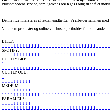
virksomhedens service, som ligeledes bør tages i brug til at få et indbli
Denne side finansieres af reklameindtægter. Vi arbejder sammen med m
Viden om produkter og online varehuse opretholdes fra tid til anden, m
BITLY:
1
1
1
1
1
1
1
1
1
1
1
1
1
1
1
1
1
1
1
1
1
1
1
1
1
1
1
1
1
1
1
1
1
1
1
1
1
SPOTIFY:
1
1
1
1
1
1
1
1
1
1
1
1
1
1
1
1
1
1
1
1
1
1
1
1
1
1
1
1
1
1
1
1
1
1
1
1
1
CUTTLY BIO:
1
1
1
1
1
1
1
1
1
1
1
1
1
1
1
1
1
1
1
1
1
1
1
1
1
1
1
1
1
1
1
1
1
1
1
1
1
1
CUTTLY OLD:
1
1
1
1
1
1
1
1
1
1
1
MEDIUM:
1
1
1
1
1
1
1
1
1
1
1
1
1
1
1
1
1
1
1
1
1
1
1
1
1
1
1
1
1
1
1
1
1
1
1
1
1
1
1
1
1
1
1
1
1
1
1
PARALLELS:
1
1
1
1
1
1
1
1
1
1
1
1
1
1
1
1
1
1
1
1
1
1
1
1
1
1
1
1
1
1
1
1
1
1
1
1
1
1
1
1
1
1
1
1
1
1
1