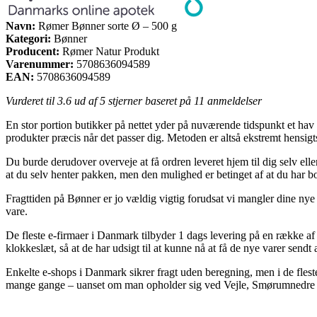
Navn:
Rømer Bønner sorte Ø – 500 g
Kategori:
Bønner
Producent:
Rømer Natur Produkt
Varenummer:
5708636094589
EAN:
5708636094589
Vurderet til
3.6
ud af 5 stjerner baseret på
11
anmeldelser
En stor portion butikker på nettet yder på nuværende tidspunkt et hav a
produkter præcis når det passer dig. Metoden er altså ekstremt hensi
Du burde derudover overveje at få ordren leveret hjem til dig selv el
at du selv henter pakken, men den mulighed er betinget af at du har bo
Fragttiden på Bønner er jo vældig vigtig forudsat vi mangler dine nye 
vare.
De fleste e-firmaer i Danmark tilbyder 1 dags levering på en række a
klokkeslæt, så at de har udsigt til at kunne nå at få de nye varer sendt
Enkelte e-shops i Danmark sikrer fragt uden beregning, men i de fleste 
mange gange – uanset om man opholder sig ved Vejle, Smørumnedre elle