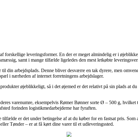
f forskellige leveringsformer. En der er meget almindelig er i øjeblikke
gtsmæssig, samt i mange tilfælde ligeledes den mest letkøbte leveringsv
ler til din arbejdsplads. Denne bliver desværre en tak dyrere, men omv
pæl i nærheden af internet forretningens arbejdslager.
produkter øjeblikkeligt, så i det øjemed er det relativt på sin plads at
f deres varenumre, eksempelvis Rømer Bønner sorte Ø – 500 g, hvilket t
 afsted forinden logistikmedarbejderne har fyraften.
tilfælde er det under betingelse af at du køber for en fastsat pris. Som
r Tønder – er at få kørt dine varer til et udleveringssted.