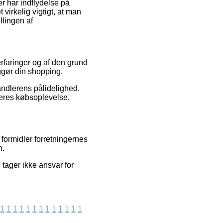
er har indflydelse på
virkelig vigtigt, at man
llingen af
erfaringer og af den grund
ggør din shopping.
andlerens pålidelighed.
deres købsoplevelse,
 formidler forretningernes
n.
 tager ikke ansvar for
1
1
1
1
1
1
1
1
1
1
1
1
1