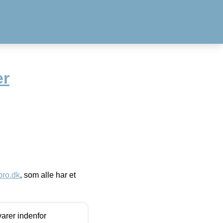
er
ro.dk
, som alle har et
arer indenfor