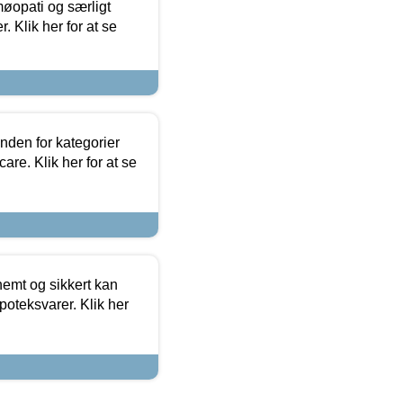
møopati og særligt
 Klik her for at se
nden for kategorier
re. Klik her for at se
emt og sikkert kan
oteksvarer. Klik her