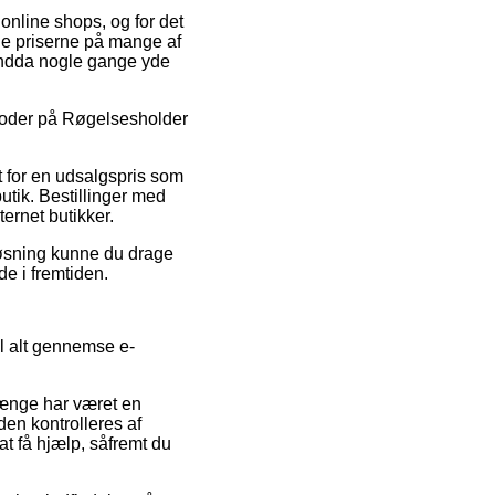
online shops, og for det
ge priserne på mange af
g endda nogle gange yde
batkoder på Røgelsesholder
t for en udsalgspris som
tik. Bestillinger med
ternet butikker.
løsning kunne du drage
ude i fremtiden.
il alt gennemse e-
 længe har været en
den kontrolleres af
at få hjælp, såfremt du