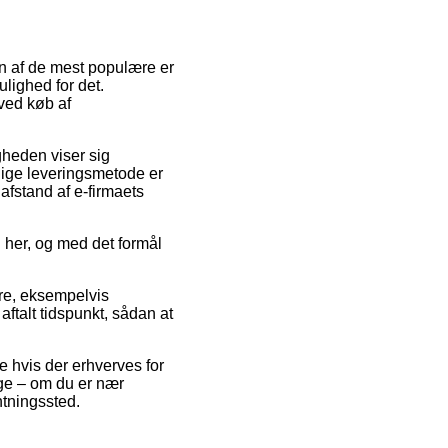
En af de mest populære er
ulighed for det.
 ved køb af
igheden viser sig
lige leveringsmetode er
afstand af e-firmaets
 her, og med det formål
re, eksempelvis
ftalt tidspunkt, sådan at
e hvis der erhverves for
nge – om du er nær
entningssted.