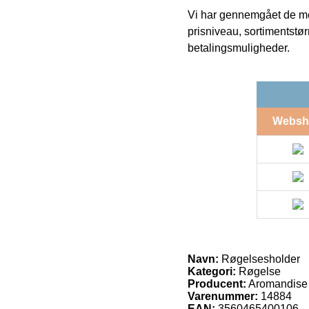
Vi har gennemgået de mes
prisniveau, sortimentstø
betalingsmuligheder.
Websh
Navn:
Røgelsesholder
Kategori:
Røgelse
Producent:
Aromandise
Varenummer:
14884
EAN:
3560465400106