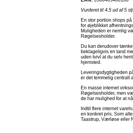
Vurderet til
4.5
ud af 5 st
En stor portion shops på
for øjeblikket afhentnings
Muligheden er nemlig væld
Røgelsesholder.
Du kan derudover tænke ov
beklageligvis en tand me
uden tvivl at du selv hen
hjemsted.
Leveringsdygtigheden på 
er det temmelig centralt 
En masse internet virks
Røgelsesholder, men vær p
de har mulighed for at nå
Indtil flere internet var
en konkret pris. Som alt
Taastrup, Værløse eller Ni