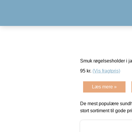
Smuk røgelsesholder i j
95
kr.
(Vis fragtpris)
Læs mere »
De mest populære sundh
stort sortiment til gode pr