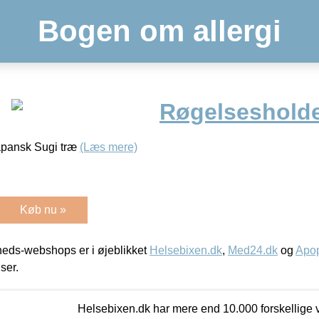
Bogen om allergi
Røgelseshold
apansk Sugi træ
(Læs mere)
Køb nu »
eds-webshops er i øjeblikket
Helsebixen.dk
,
Med24.dk
og
Apop
iser.
Helsebixen.dk har mere end 10.000 forskellige v