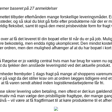
jerner baseret på
27
anmeldelser
 nettet tilbyder efterhånden mange forskellige leveringsmåder. 
steder, og så skal du blot gå forbi efter produkterne når der er m
ig fleksibel, samt tit også den mest prisbevidste form for fragt
er at få det leveret til din bopæl eller til når du er på job. Mul
re bekostelig, men endda rigtig ukompliceret. Den mindst koste
ter ordren, men den mulighed afhænger af at du har bopæl i kort 
Røgelse er jo vældig central hvis man har brug for varen nu og
at du tjekker den anslåede leveringstid ved det aktuelle produkt.
omheder frembyder 1 dags fragt på mange af shoppens varenum
å vagt da det stiller krav om at ordren lægges tidligere end et a
 at få varen sendt afsted inden logistikmedarbejderne får fri.
ehuse sikrer levering uden betaling, men oftest er det kun gældend
ernativ må man vælge den prisbilligste fragttype, der mange ga
vå – vil være at få fragtfirmaet til at køre produkterne til et afh