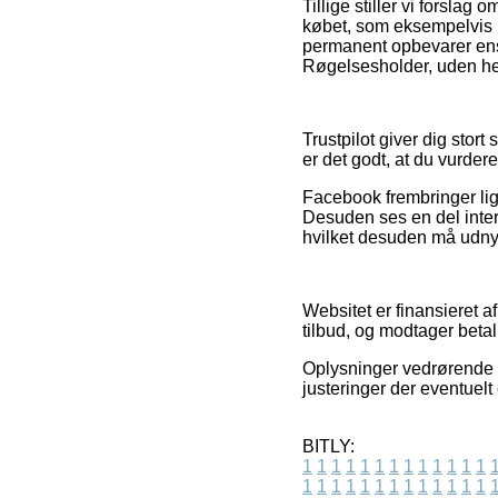
Tillige stiller vi forsla
købet, som eksempelvis hv
permanent opbevarer ens 
Røgelsesholder, uden hens
Trustpilot giver dig stor
er det godt, at du vurde
Facebook frembringer lign
Desuden ses en del inter
hvilket desuden må udnytte
Websitet er finansieret a
tilbud, og modtager betal
Oplysninger vedrørende ti
justeringer der eventuelt
BITLY:
1
1
1
1
1
1
1
1
1
1
1
1
1
1
1
1
1
1
1
1
1
1
1
1
1
1