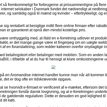
ret så fremkommeligt for forbrugerne at prissammenligne på flere 
 internet selskaber i Danmark fundet det nødvendigt at nedbrin
iorer, og samtidig også til mænd og kvinder – eftertrykkeligt, o
se sig rentabelt at besigtige indtil flere online firmaer efter ra
man er garanteret at opnå den mindst kostelige pris.
være omhyggelig med, at ifald en e-forretning udlover et produk
tkøbt, er det mange gange være et fingerpeg om en uægte webbu
et af en foranstaltning, som redder køberen overfor snydagtige in
 med betalingskort eller betalinger med mobilen. Som en anden 
iaBill, i tilfælde af at du har til hensigt at klare omkostningerne 
r på en Aromandise internet handler kunne man når alt kommer t
år, det er dog ofte en tidskrævende opgave.
at se hvorvidt e-firmaet er verificeret af e-mærket, eftersom det
forretningen forstår dansk lovgivning, og at e-forretningen underti
 i de gældende regulativer. Dette er desuden en god lejlighed til 
d dit køb.