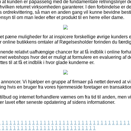
g om at kunden er påpasselig med de fundamentale retningslinjer d
ilken returret virksomheden garanterer. I den forbindelse er det 
ordrekvittering, så man en anden gang vil kunne bevidne besti
yn til om man leder efter et produkt til en herre eller dame.
t set pæne muligheder for at inspicere forskellige øvrige kunders 
rer online butikkens omtaler af Røgelsesholder forinden du færdi
ende relativt uafhængige chancer for at få indblik i online forh
net webshops hvor det er muligt at formulere en evaluering af 
s til at få et indblik i hvor glade kunderne er.
f annoncer. Vi hjælper en gruppe af firmaer på nettet derved at vi
ing hvis en bruger fra vores hjemmeside foretager en transaktio
lbud og internet forhandlere værnes om fra tid til anden, men vi
 er lavet efter seneste opdatering af sidens informationer.
1
1
1
1
1
1
1
1
1
1
1
1
1
1
1
1
1
1
1
1
1
1
1
1
1
1
1
1
1
1
1
1
1
1
1
1
1
1
1
1
1
1
1
1
1
1
1
1
1
1
1
1
1
1
1
1
1
1
1
1
1