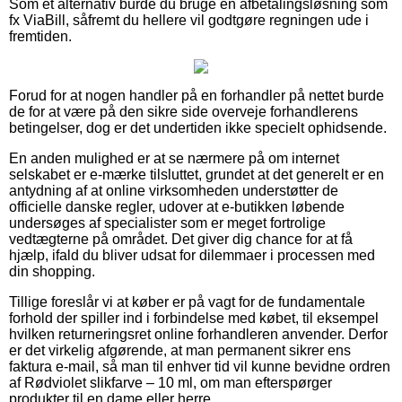
Som et alternativ burde du bruge en afbetalingsløsning som
fx ViaBill, såfremt du hellere vil godtgøre regningen ude i
fremtiden.
Forud for at nogen handler på en forhandler på nettet burde
de for at være på den sikre side overveje forhandlerens
betingelser, dog er det undertiden ikke specielt ophidsende.
En anden mulighed er at se nærmere på om internet
selskabet er e-mærke tilsluttet, grundet at det generelt er en
antydning af at online virksomheden understøtter de
officielle danske regler, udover at e-butikken løbende
undersøges af specialister som er meget fortrolige
vedtægterne på området. Det giver dig chance for at få
hjælp, ifald du bliver udsat for dilemmaer i processen med
din shopping.
Tillige foreslår vi at køber er på vagt for de fundamentale
forhold der spiller ind i forbindelse med købet, til eksempel
hvilken returneringsret online forhandleren anvender. Derfor
er det virkelig afgørende, at man permanent sikrer ens
faktura e-mail, så man til enhver tid vil kunne bevidne ordren
af Rødviolet slikfarve – 10 ml, om man efterspørger
produkter til en dame eller herre.