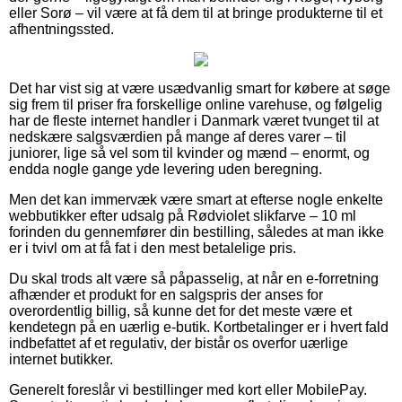
eller Sorø – vil være at få dem til at bringe produkterne til et
afhentningssted.
Det har vist sig at være usædvanlig smart for købere at søge
sig frem til priser fra forskellige online varehuse, og følgelig
har de fleste internet handler i Danmark været tvunget til at
nedskære salgsværdien på mange af deres varer – til
juniorer, lige så vel som til kvinder og mænd – enormt, og
endda nogle gange yde levering uden beregning.
Men det kan immervæk være smart at efterse nogle enkelte
webbutikker efter udsalg på Rødviolet slikfarve – 10 ml
forinden du gennemfører din bestilling, således at man ikke
er i tvivl om at få fat i den mest betalelige pris.
Du skal trods alt være så påpasselig, at når en e-forretning
afhænder et produkt for en salgspris der anses for
overordentlig billig, så kunne det for det meste være et
kendetegn på en uærlig e-butik. Kortbetalinger er i hvert fald
indbefattet af et regulativ, der bistår os overfor uærlige
internet butikker.
Generelt foreslår vi bestillinger med kort eller MobilePay.