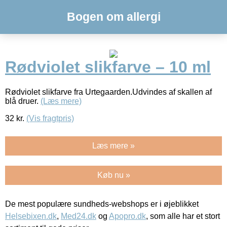
Bogen om allergi
Rødviolet slikfarve – 10 ml
Rødviolet slikfarve fra Urtegaarden.Udvindes af skallen af
blå druer.
(Læs mere)
32
kr.
(Vis fragtpris)
Læs mere »
Køb nu »
De mest populære sundheds-webshops er i øjeblikket
Helsebixen.dk
,
Med24.dk
og
Apopro.dk
, som alle har et stort