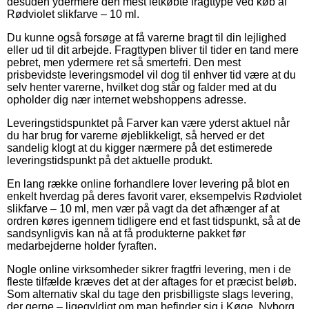
desuden ydermere den mest letkøbte fragttype ved køb af
Rødviolet slikfarve – 10 ml.
Du kunne også forsøge at få varerne bragt til din lejlighed
eller ud til dit arbejde. Fragttypen bliver til tider en tand mere
pebret, men ydermere ret så smertefri. Den mest
prisbevidste leveringsmodel vil dog til enhver tid være at du
selv henter varerne, hvilket dog står og falder med at du
opholder dig nær internet webshoppens adresse.
Leveringstidspunktet på Farver kan være yderst aktuel når
du har brug for varerne øjeblikkeligt, så herved er det
sandelig klogt at du kigger nærmere på det estimerede
leveringstidspunkt på det aktuelle produkt.
En lang række online forhandlere lover levering på blot en
enkelt hverdag på deres favorit varer, eksempelvis Rødviolet
slikfarve – 10 ml, men vær på vagt da det afhænger af at
ordren køres igennem tidligere end et fast tidspunkt, så at de
sandsynligvis kan nå at få produkterne pakket før
medarbejderne holder fyraften.
Nogle online virksomheder sikrer fragtfri levering, men i de
fleste tilfælde kræves det at der aftages for et præcist beløb.
Som alternativ skal du tage den prisbilligste slags levering,
der gerne – ligegyldigt om man befinder sig i Køge, Nyborg