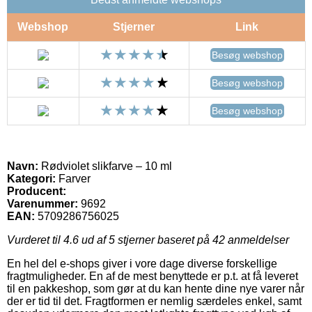
Webshop
Stjerner
Link
Besøg webshop
Besøg webshop
Besøg webshop
Navn:
Rødviolet slikfarve – 10 ml
Kategori:
Farver
Producent:
Varenummer:
9692
EAN:
5709286756025
Vurderet til
4.6
ud af 5 stjerner baseret på
42
anmeldelser
En hel del e-shops giver i vore dage diverse forskellige
fragtmuligheder. En af de mest benyttede er p.t. at få leveret
til en pakkeshop, som gør at du kan hente dine nye varer når
der er tid til det. Fragtformen er nemlig særdeles enkel, samt