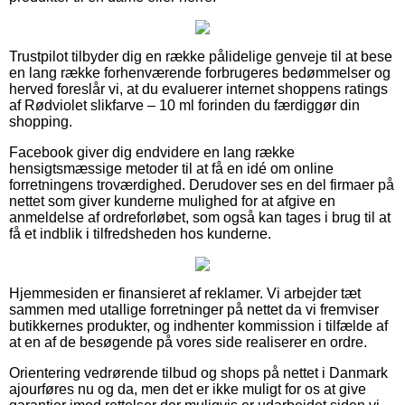
Trustpilot tilbyder dig en række pålidelige genveje til at bese
en lang række forhenværende forbrugeres bedømmelser og
herved foreslår vi, at du evaluerer internet shoppens ratings
af Rødviolet slikfarve – 10 ml forinden du færdiggør din
shopping.
Facebook giver dig endvidere en lang række
hensigtsmæssige metoder til at få en idé om online
forretningens troværdighed. Derudover ses en del firmaer på
nettet som giver kunderne mulighed for at afgive en
anmeldelse af ordreforløbet, som også kan tages i brug til at
få et indblik i tilfredsheden hos kunderne.
Hjemmesiden er finansieret af reklamer. Vi arbejder tæt
sammen med utallige forretninger på nettet da vi fremviser
butikkernes produkter, og indhenter kommission i tilfælde af
at en af de besøgende på vores side realiserer en ordre.
Orientering vedrørende tilbud og shops på nettet i Danmark
ajourføres nu og da, men det er ikke muligt for os at give