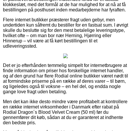
klokkeslæt, med det formål at de har mulighed for at nå at få
bestillingen på posthuset inden medarbejderne har fyraften.
Flere internet butikker præsterer fragt uden gebyr, men
undertiden kun såfremt du bestiller for en fastsat sum. I øvrigt
skulle du beslutte sig for den mest betalelige leveringstype,
hvilket ofte – om man bor nær Herning, Hjørring eller
Hinnerup – vil være at få kørt bestillingen til et
udleveringssted.
Det er jo efterhånden temmelig simpelt for internetbrugere at
finde information om priser hos forskellige internet handler,
og af den grund har flere Rodial online butikker været nødt til
at formindske priserne på en række af deres varer – til børn,
og ligeledes også til voksne – en hel del, og endda nogle
gange love fragt uden betaling.
Men det kan ikke desto mindre være profitabelt at kontrollere
en række internet virksomheder i Danmark efter rabat på
Rodial Dragon´s Blood Velvet Cream (50 ml) før du
gennemfører dit køb, sådan at du er garanteret at indhente
den bedste pris.