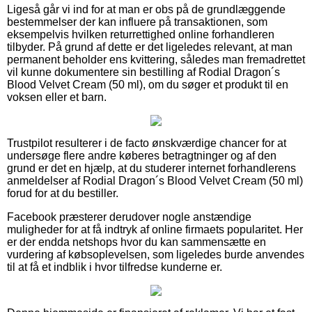
Ligeså går vi ind for at man er obs på de grundlæggende
bestemmelser der kan influere på transaktionen, som
eksempelvis hvilken returrettighed online forhandleren
tilbyder. På grund af dette er det ligeledes relevant, at man
permanent beholder ens kvittering, således man fremadrettet
vil kunne dokumentere sin bestilling af Rodial Dragon´s
Blood Velvet Cream (50 ml), om du søger et produkt til en
voksen eller et barn.
Trustpilot resulterer i de facto ønskværdige chancer for at
undersøge flere andre køberes betragtninger og af den
grund er det en hjælp, at du studerer internet forhandlerens
anmeldelser af Rodial Dragon´s Blood Velvet Cream (50 ml)
forud for at du bestiller.
Facebook præsterer derudover nogle anstændige
muligheder for at få indtryk af online firmaets popularitet. Her
er der endda netshops hvor du kan sammensætte en
vurdering af købsoplevelsen, som ligeledes burde anvendes
til at få et indblik i hvor tilfredse kunderne er.