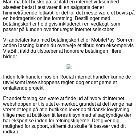
Man må blot huske på, at ifald en internet virksomhed
afsætter bedst i test varer til en salgspris der er
himmelråbende letkøbt, er det for det meste være et bevis på
en bedragerisk online forretning. Bestillinger med
betalingskort er heldigvis inkluderet i en vedtægt, som
passer på kunden overfor uægte internet selskaber.
Vi anbefaler køb med betalingskort eller MobilePay. Som en
anden løsning kunne du overveje et tilbud som eksempelvis
ViaBill, ifald du tilstræber at honorere betalingen i flere
bidder.
Inden folk handler hos en Rodial internet handler kunne de
utvivlsomt læse shoppens regler, dog er det gerne et
omfattende projekt.
Et andet forslag kan være at finde ud af hvorvidt internet
webshoppen er tilsluttet e-mærket, grundet at det længe har
været et tegn på at e-butikken lever op til dansk lovgivning,
tillige med at butikken tit føres tilsyn med af sagkyndige der
har ekspertise inden for retningslinjerne. Det giver dig
mulighed for support, såfremt du skulle få besvær ved dit
indkøb.