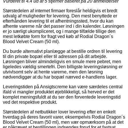
Vurderet til
4.4
ud af 5 stjerner baseret på
20
anmeldelser
Størstedelen af internet firmaer foreslår heldigvis et bredt
udvalg af muligheder for levering. Den mest benyttede er
efterhånden levering til et afhentningssted, hvor du kan
afhente varerne når det passer ind i din kalender. Løsningen
er jo særligt ukompliceret, og i mange tilfælde tillige den
mest letkøbte form for fragt ved køb af Rodial Dragon´s
Blood Velvet Cream (50 ml).
Du burde alternativt planlægge at bestille ordren til levering
til din private bopæl eller til adressen på dit arbejde.
Løsningen bliver almindeligvis en smule mere pebret, men
ligeledes vældig smertefri. Den billigste leveringsløsning er
utvivlsomt selv at hente varerne, men den løsning
nødvendiggør at du har bopæl nærved e-handlens lager.
Leveringstiden på Ansigtscreme kan være særdeles central
ifald vi mangler produktet øjeblikkeligt, så herved er det
komplet meningsfuldt at du ser den forventede leveringstid
ved det respektive produkt.
Størstedelen af netbutikker lover levering efter en enkelt
hverdag på deres favorit varer, eksempelvis Rodial Dragon´s
Blood Velvet Cream (50 ml), men vær opmærksom på at det
er påkrævet at bestillingen indsendes forud for et fastsat