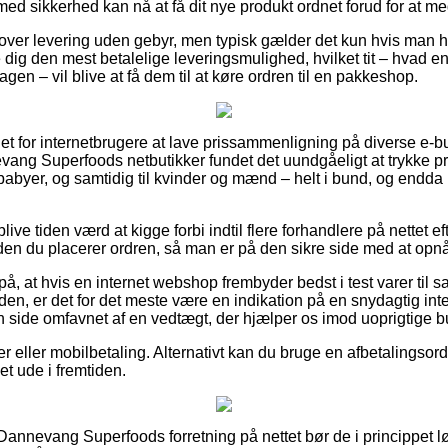
med sikkerhed kan nå at få dit nye produkt ordnet forud for at me
lover levering uden gebyr, men typisk gælder det kun hvis man ha
 dig den mest betalelige leveringsmulighed, hvilket tit – hvad e
gen – vil blive at få dem til at køre ordren til en pakkeshop.
et for internetbrugere at lave prissammenligning på diverse e-bu
evang Superfoods netbutikker fundet det uundgåeligt at trykke 
g babyer, og samtidig til kvinder og mænd – helt i bund, og end
blive tiden værd at kigge forbi indtil flere forhandlere på nettet e
den du placerer ordren, så man er på den sikre side med at opnå
å, at hvis en internet webshop frembyder bedst i test varer til sa
n, er det for det meste være en indikation på en snydagtig inte
 side omfavnet af en vedtægt, der hjælper os imod uoprigtige but
r eller mobilbetaling. Alternativt kan du bruge en afbetalingsordni
et ude i fremtiden.
 Dannevang Superfoods forretning på nettet bør de i princippet