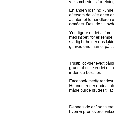
virksomhedens forretning
En anden løsning kunne 
eftersom det ofte er en 
at internet forhandleren
området. Desuden tilbyde
Yderligere er det at fore
med købet, for eksempel 
stadig beholder ens fakt
g, hvad end man er på udk
Trustpilot yder evigt pål
grund af dette er det en
inden du bestiller.
Facebook medfører desude
Herinde er der endda int
måde burde bruges til at
Denne side er finansiere
hvori vi promoverer virk