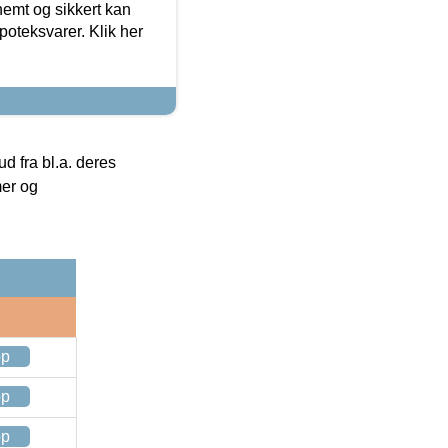
emt og sikkert kan
oteksvarer. Klik her
 fra bl.a. deres
mer og
op
op
op