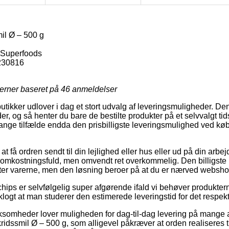
il Ø – 500 g
Superfoods
230816
jerner baseret på
46
anmeldelser
butikker udlover i dag et stort udvalg af leveringsmuligheder. D
, og så henter du bare de bestilte produkter på et selvvalgt ti
ange tilfælde endda den prisbilligste leveringsmulighed ved køb
at få ordren sendt til din lejlighed eller hus eller ud på din arb
 omkostningsfuld, men omvendt ret overkommelig. Den billigste
enter varerne, men den løsning beroer på at du er nærved webs
ips er selvfølgelig super afgørende ifald vi behøver produktern
g klogt at man studerer den estimerede leveringstid for det respek
ksomheder lover muligheden for dag-til-dag levering på mange a
dssmil Ø – 500 g, som alligevel påkræver at orden realiseres tid