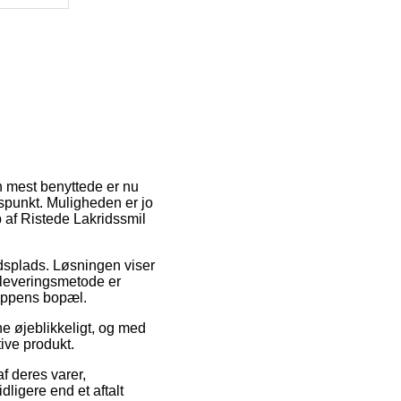
en mest benyttede er nu
dspunkt. Muligheden er jo
 af Ristede Lakridssmil
ejdsplads. Løsningen viser
 leveringsmetode er
hoppens bopæl.
e øjeblikkeligt, og med
tive produkt.
f deres varer,
ligere end et aftalt