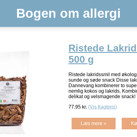
Bogen om allergi
Ristede Lakrid
500 g
Ristede lakridssmil med økolog
sunde og søde snack Disse lakri
Dannevang kombinerer to super
nemlig kokos og lakrids. Kombin
delikat og velsmagende snack!
77.95
kr.
(Vis fragtpris)
Læs mere »
Kø