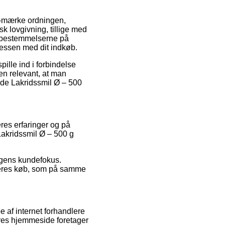
e-mærke ordningen,
k lovgivning, tillige med
r bestemmelserne på
cessen med dit indkøb.
ille ind i forbindelse
en relevant, at man
ede Lakridssmil Ø – 500
res erfaringer og på
Lakridssmil Ø – 500 g
ingens kundefokus.
 deres køb, som på samme
 af internet forhandlere
ores hjemmeside foretager