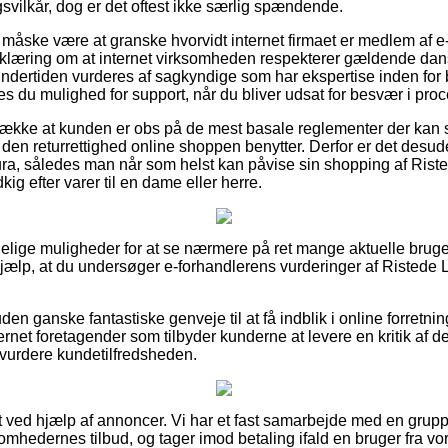
svilkår, dog er det oftest ikke særlig spændende.
måske være at granske hvorvidt internet firmaet er medlem af 
erklæring om at internet virksomheden respekterer gældende dans
 undertiden vurderes af sagkyndige som har ekspertise inden fo
s du mulighed for support, når du bliver udsat for besvær i pro
trække at kunden er obs på de mest basale reglementer der kan sp
den returrettighed online shoppen benytter. Derfor er det desud
ura, således man når som helst kan påvise sin shopping af Rist
ig efter varer til en dame eller herre.
idelige muligheder for at se nærmere på ret mange aktuelle bruge
 hjælp, at du undersøger e-forhandlerens vurderinger af Ristede 
n ganske fantastiske genveje til at få indblik i online forretn
ernet foretagender som tilbyder kunderne at levere en kritik af
 vurdere kundetilfredsheden.
t ved hjælp af annoncer. Vi har et fast samarbejde med en gruppe
somhedernes tilbud, og tager imod betaling ifald en bruger fra v