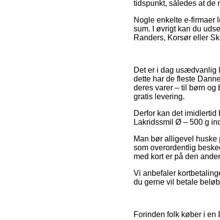
tidspunkt, således at de 
Nogle enkelte e-firmaer 
sum. I øvrigt kan du udse
Randers, Korsør eller Ska
Det er i dag usædvanlig l
dette har de fleste Dann
deres varer – til børn o
gratis levering.
Derfor kan det imidlertid 
Lakridssmil Ø – 500 g in
Man bør alligevel huske p
som overordentlig beskede
med kort er på den anden
Vi anbefaler kortbetalinge
du gerne vil betale beløb
Forinden folk køber i en