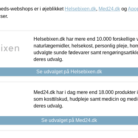
eds-webshops er i øjeblikket
Helsebixen.dk
,
Med24.dk
og
Apop
iser.
Helsebixen.dk har mere end 10.000 forskellige v
naturlægemidler, helsekost, personlig pleje, ho
udvalgte sunde fødevarer samt rengøringsartikler.
deres udvalg.
Se udvalget på Helsebixen.dk
Med24.dk har i dag mere end 18.000 produkter i
som kosttilskud, hudpleje samt medicin og medica
deres udvalg.
Se udvalget på Med24.dk