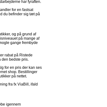
darbejderne har fyraften.
ndler for en fastsat
nd du befinder sig tæt på
tikker, og på grund af
prisniveauet på mange af
da nogle gange frembyde
fter rabat på Ristede
 den bedste pris.
lg for en pris der kan ses
rnet shop. Bestillinger
ikker på nettet.
ng fra fx ViaBill, ifald
 løbe igennem