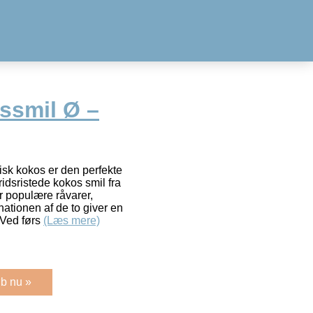
ssmil Ø –
isk kokos er den perfekte
dsristede kokos smil fra
 populære råvarer,
ationen af de to giver en
 Ved førs
(Læs mere)
b nu »