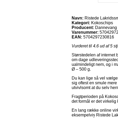
Navn:
Ristede Lakridssm
Kategori:
Kokoschips
Producent:
Dannevang 
Varenummer:
5704297
EAN:
5704297230816
Vurderet til
4.6
ud af 5 st
Størstedelen af internet 
om dage udleveringssteder
ualmindeligt nem, og i m
Ø – 500 g.
Du kan lige så vel vælge 
sig oftest en smule mere
utvivlsomt at du selv h
Fragtperioden på Kokosch
det formål er det virkeli
En lang række online vir
eksempelvis Ristede Lakri