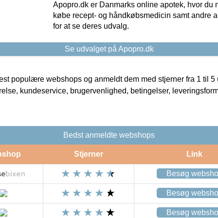
Apopro.dk er Danmarks online apotek, hvor du n
købe recept- og håndkøbsmedicin samt andre ap
for at se deres udvalg.
Se udvalget på Apopro.dk
t populære webshops og anmeldt dem med stjerner fra 1 til 5 ud
rrelse, kundeservice, brugervenlighed, betingelser, leveringsfor
Bedst anmeldte webshops
bshop
Stjerner
Link
Besøg websh
Besøg websh
Besøg websh