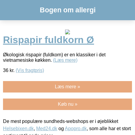
Bogen om allergi
Rispapir fuldkorn Ø
Økologisk rispapir (fuldkorn) er en klassiker i det
vietnamesiske køkken.
(Læs mere)
36
kr.
(Vis fragtpris)
Læs mere »
Køb nu »
De mest populære sundheds-webshops er i øjeblikket
Helsebixen.dk
,
Med24.dk
og
Apopro.dk
, som alle har et stort