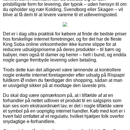
prisbilligste form for levering, der typisk – uden hensyn til om
du opholder sig nær Kolding, Svendborg eller Skagen – vil
blive at få dem til at levere varerne til et udleveringssted.
Det er i dag ultra praktisk for købere at finde de bedste priser
hos forskellige internet forretninger, og for det har de fleste
King Soba online virksomheder ikke kunne slippe for at
reducere udsalgspriserne på deres produkter – til børn og
babyer, men også til damer og herrer – helt i bund, og endda
nogle gange frembyde levering uden betaling.
Trods dette kan det alligevel være lønnende at kontrollere
nogle enkelte internet foretagender efter udsalg på Rispapir
fuldkorn Ø inden du færdiggør din shopping, sådan at man
er usvigeligt sikker på at modtage den laveste pris.
Du skal dog være opmærksom på, at i tilfælde af at en
forhandler på nettet udlover et produkt til en salgspris som
kan ses som ekstraordinært lav, er det i nogle tilfælde være
et symbol på en uoprigtig internet handler. Køb med kort er i
hvert fald omfattet af et regulativ, hvilket hjælper folk overfor
snydagtige e-forhandlere.