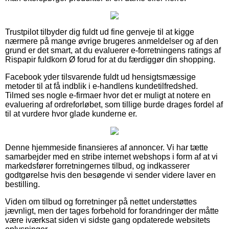
Trustpilot tilbyder dig fuldt ud fine genveje til at kigge
nærmere på mange øvrige brugeres anmeldelser og af den
grund er det smart, at du evaluerer e-forretningens ratings af
Rispapir fuldkorn Ø forud for at du færdiggør din shopping.
Facebook yder tilsvarende fuldt ud hensigtsmæssige
metoder til at få indblik i e-handlens kundetilfredshed.
Tilmed ses nogle e-firmaer hvor det er muligt at notere en
evaluering af ordreforløbet, som tillige burde drages fordel af
til at vurdere hvor glade kunderne er.
Denne hjemmeside finansieres af annoncer. Vi har tætte
samarbejder med en stribe internet webshops i form af at vi
markedsfører forretningernes tilbud, og indkasserer
godtgørelse hvis den besøgende vi sender videre laver en
bestilling.
Viden om tilbud og forretninger på nettet understøttes
jævnligt, men der tages forbehold for forandringer der måtte
være iværksat siden vi sidste gang opdaterede websitets