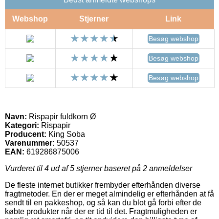
Webshop
Stjerner
Link
Besøg webshop
Besøg webshop
Besøg webshop
Navn:
Rispapir fuldkorn Ø
Kategori:
Rispapir
Producent:
King Soba
Varenummer:
50537
EAN:
619286875006
Vurderet til
4
ud af 5 stjerner baseret på
2
anmeldelser
De fleste internet butikker frembyder efterhånden diverse
fragtmetoder. En der er meget almindelig er efterhånden at få
sendt til en pakkeshop, og så kan du blot gå forbi efter de
købte produkter når der er tid til det. Fragtmuligheden er