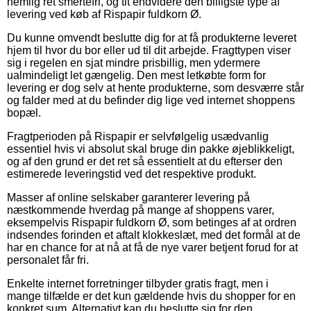
nemlig ret smertefri, og tit endvidere den billigste type af
levering ved køb af Rispapir fuldkorn Ø.
Du kunne omvendt beslutte dig for at få produkterne leveret
hjem til hvor du bor eller ud til dit arbejde. Fragttypen viser
sig i regelen en sjat mindre prisbillig, men ydermere
ualmindeligt let gængelig. Den mest letkøbte form for
levering er dog selv at hente produkterne, som desværre står
og falder med at du befinder dig lige ved internet shoppens
bopæl.
Fragtperioden på Rispapir er selvfølgelig usædvanlig
essentiel hvis vi absolut skal bruge din pakke øjeblikkeligt,
og af den grund er det ret så essentielt at du efterser den
estimerede leveringstid ved det respektive produkt.
Masser af online selskaber garanterer levering på
næstkommende hverdag på mange af shoppens varer,
eksempelvis Rispapir fuldkorn Ø, som betinges af at ordren
indsendes forinden et aftalt klokkeslæt, med det formål at de
har en chance for at nå at få de nye varer betjent forud for at
personalet får fri.
Enkelte internet forretninger tilbyder gratis fragt, men i
mange tilfælde er det kun gældende hvis du shopper for en
konkret sum. Alternativt kan du beslutte sig for den