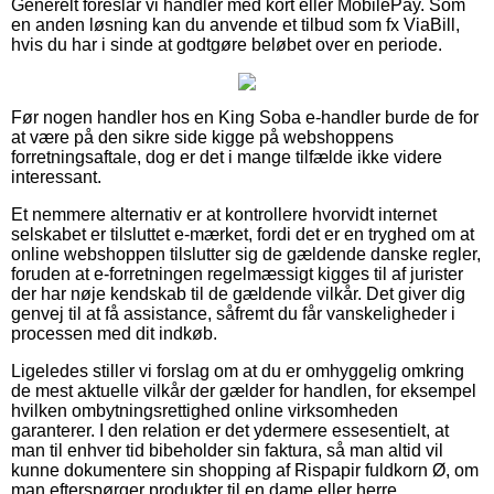
Generelt foreslår vi handler med kort eller MobilePay. Som
en anden løsning kan du anvende et tilbud som fx ViaBill,
hvis du har i sinde at godtgøre beløbet over en periode.
Før nogen handler hos en King Soba e-handler burde de for
at være på den sikre side kigge på webshoppens
forretningsaftale, dog er det i mange tilfælde ikke videre
interessant.
Et nemmere alternativ er at kontrollere hvorvidt internet
selskabet er tilsluttet e-mærket, fordi det er en tryghed om at
online webshoppen tilslutter sig de gældende danske regler,
foruden at e-forretningen regelmæssigt kigges til af jurister
der har nøje kendskab til de gældende vilkår. Det giver dig
genvej til at få assistance, såfremt du får vanskeligheder i
processen med dit indkøb.
Ligeledes stiller vi forslag om at du er omhyggelig omkring
de mest aktuelle vilkår der gælder for handlen, for eksempel
hvilken ombytningsrettighed online virksomheden
garanterer. I den relation er det ydermere essesentielt, at
man til enhver tid bibeholder sin faktura, så man altid vil
kunne dokumentere sin shopping af Rispapir fuldkorn Ø, om
man efterspørger produkter til en dame eller herre.