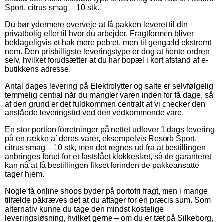
Sport, citrus smag – 10 stk.
Du bør ydermere overveje at få pakken leveret til din
privatbolig eller til hvor du arbejder. Fragtformen bliver
beklageligvis et hak mere pebret, men til gengæld ekstremt
nem. Den prisbilligste leveringstype er dog at hente ordren
selv, hvilket forudsætter at du har bopæl i kort afstand af e-
butikkens adresse.
Antal dages levering på Elektrolytter og salte er selvfølgelig
temmelig central når du mangler varen inden for få dage, så
af den grund er det fuldkommen centralt at vi checker den
anslåede leveringstid ved den vedkommende vare.
En stor portion forretninger på nettet udlover 1 dags levering
på en række af deres varer, eksempelvis Resorb Sport,
citrus smag – 10 stk, men det regnes ud fra at bestillingen
anbringes forud for et fastslået klokkeslæt, så de garanteret
kan nå at få bestillingen fikset forinden de pakkeansatte
tager hjem.
Nogle få online shops byder på portofri fragt, men i mange
tilfælde påkræves det at du aftager for en præcis sum. Som
alternativ kunne du tage den mindst kostelige
leveringsløsning, hvilket gerne – om du er tæt på Silkeborg,