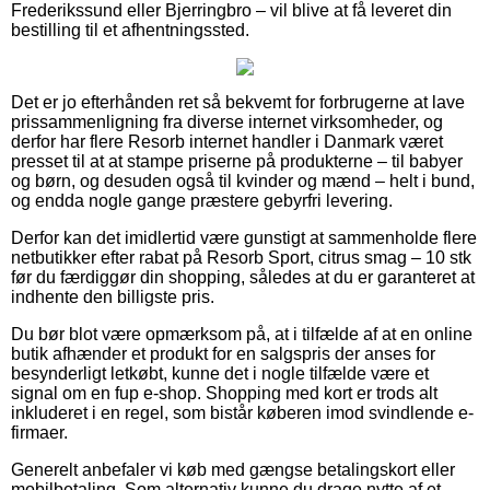
Frederikssund eller Bjerringbro – vil blive at få leveret din
bestilling til et afhentningssted.
Det er jo efterhånden ret så bekvemt for forbrugerne at lave
prissammenligning fra diverse internet virksomheder, og
derfor har flere Resorb internet handler i Danmark været
presset til at at stampe priserne på produkterne – til babyer
og børn, og desuden også til kvinder og mænd – helt i bund,
og endda nogle gange præstere gebyrfri levering.
Derfor kan det imidlertid være gunstigt at sammenholde flere
netbutikker efter rabat på Resorb Sport, citrus smag – 10 stk
før du færdiggør din shopping, således at du er garanteret at
indhente den billigste pris.
Du bør blot være opmærksom på, at i tilfælde af at en online
butik afhænder et produkt for en salgspris der anses for
besynderligt letkøbt, kunne det i nogle tilfælde være et
signal om en fup e-shop. Shopping med kort er trods alt
inkluderet i en regel, som bistår køberen imod svindlende e-
firmaer.
Generelt anbefaler vi køb med gængse betalingskort eller
mobilbetaling. Som alternativ kunne du drage nytte af et