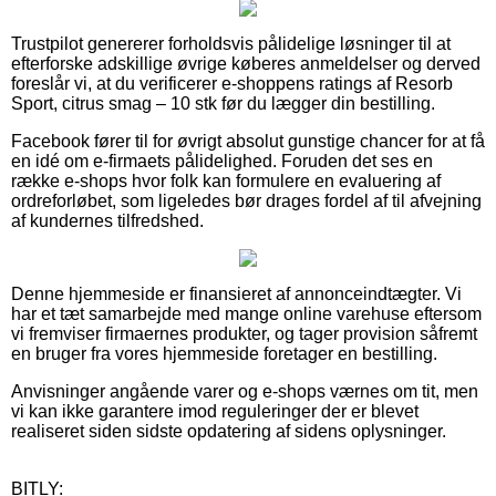
Trustpilot genererer forholdsvis pålidelige løsninger til at
efterforske adskillige øvrige køberes anmeldelser og derved
foreslår vi, at du verificerer e-shoppens ratings af Resorb
Sport, citrus smag – 10 stk før du lægger din bestilling.
Facebook fører til for øvrigt absolut gunstige chancer for at få
en idé om e-firmaets pålidelighed. Foruden det ses en
række e-shops hvor folk kan formulere en evaluering af
ordreforløbet, som ligeledes bør drages fordel af til afvejning
af kundernes tilfredshed.
Denne hjemmeside er finansieret af annonceindtægter. Vi
har et tæt samarbejde med mange online varehuse eftersom
vi fremviser firmaernes produkter, og tager provision såfremt
en bruger fra vores hjemmeside foretager en bestilling.
Anvisninger angående varer og e-shops værnes om tit, men
vi kan ikke garantere imod reguleringer der er blevet
realiseret siden sidste opdatering af sidens oplysninger.
BITLY: