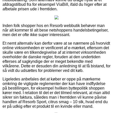
afdragstilbud fra for eksempel ViaBill, ifald du higer efter at
afbetale prisen ude i fremtiden.
Inden folk shopper hos en Resorb webbutik behøver man
når alt kommer til alt bese netshoppens handelsbetingelser,
men det er ofte ikke super interessant.
Et nemt alternativ kan derfor være at se nærmere på hvorvidt
online virksomheden er verificeret af e-mærket, eftersom det
skulle være en tilkendegivelse af at internet virksomheden
overholder de danske regler, foruden at den undertiden
efterses af sagkyndige der er meget bekendte med
vilkårene. Dette er desuden din anledning til at få bistand, for
så vidt du udsættes for problemer ved dit køb.
Ligeledes anbefales det at køber er oppe på mærkerne
omkring de vigtigste reglementer der kan have indflydelse
på bestillingen, for eksempel hvilken byttepolitik shoppen
kører med. I relation til det er det tilmed relevant, at man altid
sikrer sin faktura, således man i fremtiden vil kunne påvise
handlen af Resorb Sport, citrus smag – 10 stk, hvad end du
er på udkig efter et produkt til en kvinde eller mand.