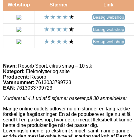
Webshop
Stjerner
Link
Besøg webshop
Besøg webshop
Besøg webshop
Navn:
Resorb Sport, citrus smag – 10 stk
Kategori:
Elektrolytter og salte
Producent:
Resorb
Varenummer:
7613033799723
EAN:
7613033799723
Vurderet til
4.1
ud af 5 stjerner baseret på
30
anmeldelser
Mange online outlets udlover nu om stunder en lang række
forskellige fragtløsninger. En af de populære er lige nu at få
sendt til en pakkeshop, hvor det er meget fleksibelt at kunne
hente dine produkter lige når det passer dig.
Leveringsformen er jo ekstremt simpel, samt mange gange
endda den mest letkøbte type af levering ved køb af Resorb