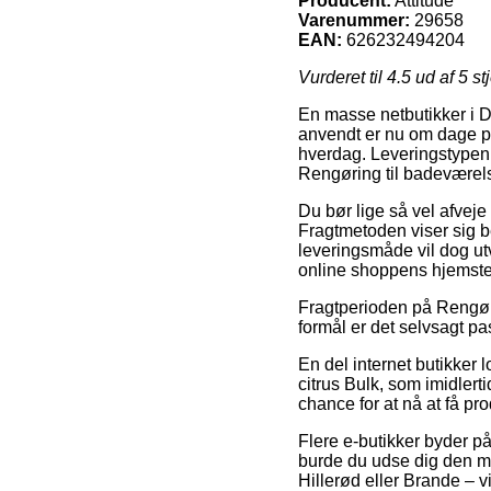
Producent:
Attitude
Varenummer:
29658
EAN:
626232494204
Vurderet til
4.5
ud af 5 st
En masse netbutikker i 
anvendt er nu om dage pa
hverdag. Leveringstypen 
Rengøring til badeværelse
Du bør lige så vel afveje 
Fragtmetoden viser sig be
leveringsmåde vil dog utv
online shoppens hjemste
Fragtperioden på Rengørin
formål er det selvsagt 
En del internet butikker 
citrus Bulk, som imidlerti
chance for at nå at få pro
Flere e-butikker byder på 
burde du udse dig den mes
Hillerød eller Brande – vi