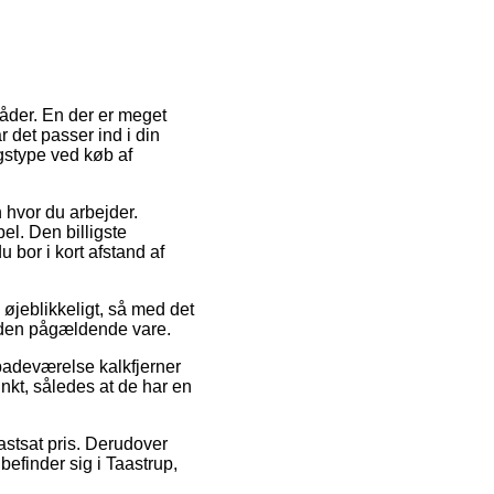
åder. En der er meget
det passer ind i din
gstype ved køb af
n hvor du arbejder.
el. Den billigste
 bor i kort afstand af
 øjeblikkeligt, så med det
d den pågældende vare.
 badeværelse kalkfjerner
punkt, således at de har en
fastsat pris. Derudover
efinder sig i Taastrup,