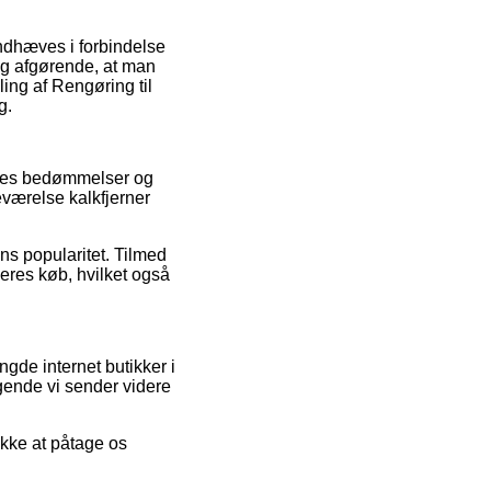
ndhæves i forbindelse
dig afgørende, at man
ing af Rengøring til
g.
beres bedømmelser og
eværelse kalkfjerner
ns popularitet. Tilmed
deres køb, hvilket også
de internet butikker i
gende vi sender videre
kke at påtage os