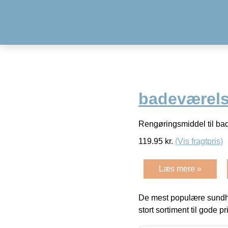
badeværelse
Rengøringsmiddel til bade
119.95
kr.
(Vis fragtpris)
Læs mere »
De mest populære sundh
stort sortiment til gode pr