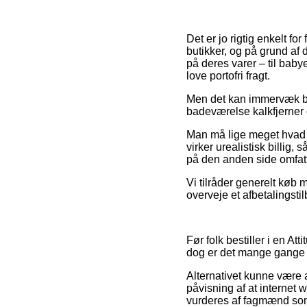
Det er jo rigtig enkelt fo
butikker, og på grund af d
på deres varer – til bab
love portofri fragt.
Men det kan immervæk bliv
badeværelse kalkfjerner ci
Man må lige meget hvad i
virker urealistisk billig
på den anden side omfatte
Vi tilråder generelt køb
overveje et afbetalingstil
Før folk bestiller i en A
dog er det mange gange 
Alternativet kunne være 
påvisning af at internet
vurderes af fagmænd som e