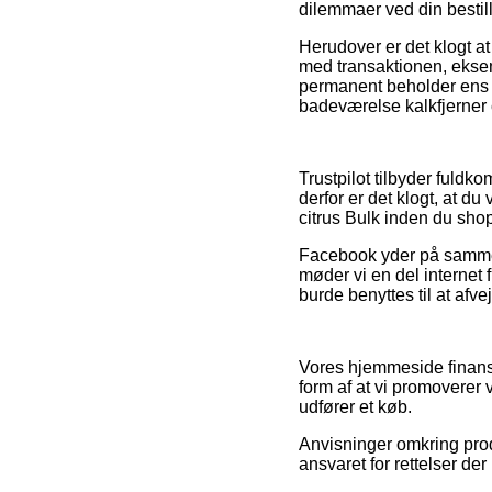
dilemmaer ved din bestill
Herudover er det klogt a
med transaktionen, eksemp
permanent beholder ens k
badeværelse kalkfjerner 
Trustpilot tilbyder fuld
derfor er det klogt, at d
citrus Bulk inden du sho
Facebook yder på samme må
møder vi en del internet 
burde benyttes til at afv
Vores hjemmeside finans
form af at vi promoverer
udfører et køb.
Anvisninger omkring prod
ansvaret for rettelser de