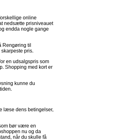
forskellige online
l at nedsætte prisniveauet
, og endda nogle gange
å Rengøring til
 skarpeste pris.
for en udsalgspris som
hop. Shopping med kort er
løsning kunne du
tiden.
de læse dens betingelser,
 som bør være en
webshoppen nu og da
tand, når du skulle få