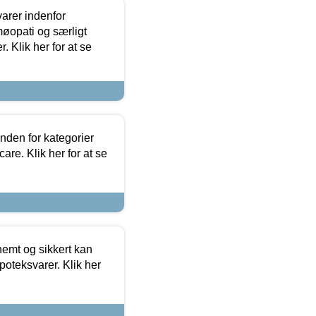
arer indenfor
møopati og særligt
 Klik her for at se
nden for kategorier
re. Klik her for at se
emt og sikkert kan
oteksvarer. Klik her