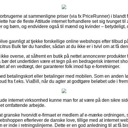
r forbrugerne at sammenligne priser (via fx PriceRunner) i blandt 
ette har de fleste Attitude internet forhandlere set sig tvunget ti
yer og børn, og endvidere også til mænd og kvinder – betydeligt
e gavnligt at tjekke forskellige online webshops efter tilbud p
trus Bulk før du handler, sådan at du ikke er i tvivl om at få den
kke overse, at såfremt en butik på nettet annoncerer produkter 
, så bør det undertiden være et tegn på en bedragerisk internet s
t af en vedtægt, der garanterer folk imod fup e-forretninger.
 med betalingskort eller betalinger med mobilen. Som en anden 
bud fra f.eks. ViaBill, når du agter at godtgøre beløbet ude i frem
ttitude internet virksomhed kunne man for at være på den sikre si
et omfattende arbejde.
at granske hvorvidt e-firmaet er medlem af e-mærke ordningen,
 webshoppen efterlever de danske love, tillige med at internet 
r inde i retningslinjerne. Dette er en god anledning til at få bis