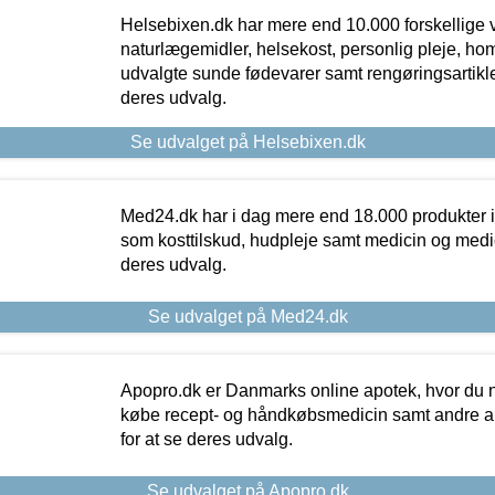
Helsebixen.dk har mere end 10.000 forskellige v
naturlægemidler, helsekost, personlig pleje, ho
udvalgte sunde fødevarer samt rengøringsartikler.
deres udvalg.
Se udvalget på Helsebixen.dk
Med24.dk har i dag mere end 18.000 produkter i
som kosttilskud, hudpleje samt medicin og medica
deres udvalg.
Se udvalget på Med24.dk
Apopro.dk er Danmarks online apotek, hvor du n
købe recept- og håndkøbsmedicin samt andre ap
for at se deres udvalg.
Se udvalget på Apopro.dk