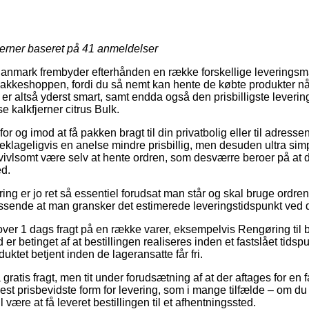
jerner baseret på
41
anmeldelser
Danmark frembyder efterhånden en række forskellige leveringsm
kkeshoppen, fordi du så nemt kan hente de købte produkter når 
er altså yderst smart, samt endda også den prisbilligste leverin
 kalkfjerner citrus Bulk.
for og imod at få pakken bragt til din privatbolig eller til adresse
klageligvis en anelse mindre prisbillig, men desuden ultra simp
ivlsomt være selv at hente ordren, som desværre beroer på at du
d.
g er jo ret så essentiel forudsat man står og skal bruge ordren
passende at man gransker det estimerede leveringstidspunkt ve
lover 1 dags fragt på en række varer, eksempelvis Rengøring til
d er betinget af at bestillingen realiseres inden et fastslået tids
duktet betjent inden de lageransatte får fri.
gratis fragt, men tit under forudsætning af at der aftages for en 
t prisbevidste form for levering, som i mange tilfælde – om du b
l være at få leveret bestillingen til et afhentningssted.