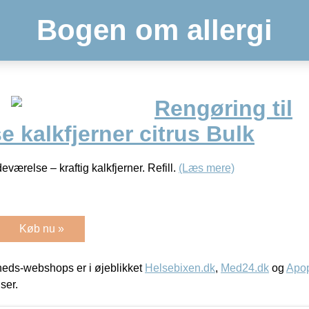
Bogen om allergi
Rengøring til
 kalkfjerner citrus Bulk
værelse – kraftig kalkfjerner. Refill.
(Læs mere)
Køb nu »
eds-webshops er i øjeblikket
Helsebixen.dk
,
Med24.dk
og
Apop
iser.