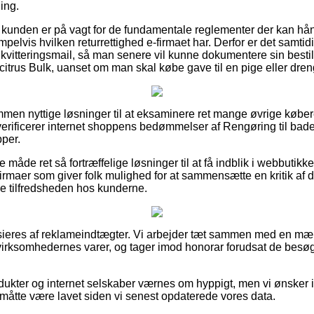
ing.
t kunden er på vagt for de fundamentale reglementer der kan hå
elvis hvilken returrettighed e-firmaet har. Derfor er det samti
vitteringsmail, så man senere vil kunne dokumentere sin bestill
citrus Bulk, uanset om man skal købe gave til en pige eller dren
kommen nyttige løsninger til at eksaminere ret mange øvrige kø
u verificerer internet shoppens bedømmelser af Rengøring til bad
pper.
de ret så fortræffelige løsninger til at få indblik i webbutikke
firmaer som giver folk mulighed for at sammensætte en kritik af 
eje tilfredsheden hos kunderne.
ieres af reklameindtægter. Vi arbejder tæt sammen med en mæng
 virksomhedernes varer, og tager imod honorar forudsat de besø
ukter og internet selskaber værnes om hyppigt, men vi ønsker i
r måtte være lavet siden vi senest opdaterede vores data.