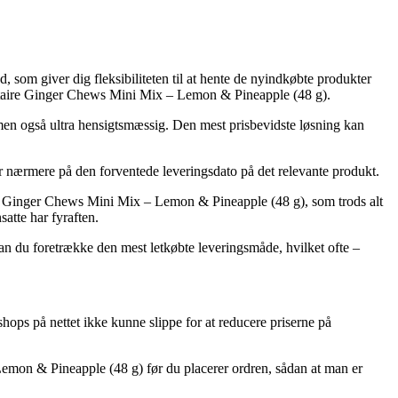
d, som giver dig fleksibiliteten til at hente de nyindkøbte produkter
Voltaire Ginger Chews Mini Mix – Lemon & Pineapple (48 g).
, men også ultra hensigtsmæssig. Den mest prisbevidste løsning kan
ger nærmere på den forventede leveringsdato på det relevante produkt.
e Ginger Chews Mini Mix – Lemon & Pineapple (48 g), som trods alt
atte har fyraften.
an du foretrække den mest letkøbte leveringsmåde, hvilket ofte –
 shops på nettet ikke kunne slippe for at reducere priserne på
 Lemon & Pineapple (48 g) før du placerer ordren, sådan at man er