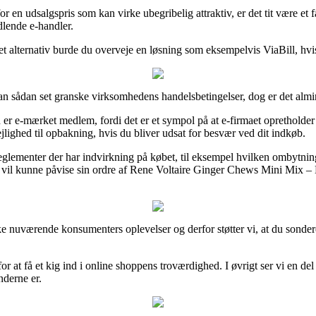
r en udsalgspris som kan virke ubegribelig attraktiv, er det tit være et 
lende e-handler.
et alternativ burde du overveje en løsning som eksempelvis ViaBill, hvis 
n sådan set granske virksomhedens handelsbetingelser, dog er det almi
er e-mærket medlem, fordi det er et sympol på at e-firmaet opretholder d
lighed til opbakning, hvis du bliver udsat for besvær ved dit indkøb.
eglementer der har indvirkning på købet, til eksempel hvilken ombytning
den vil kunne påvise sin ordre af Rene Voltaire Ginger Chews Mini Mix 
række nuværende konsumenters oplevelser og derfor støtter vi, at du sond
 at få et kig ind i online shoppens troværdighed. I øvrigt ser vi en del
nderne er.