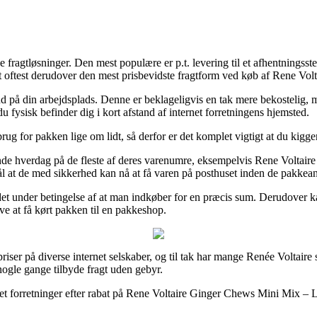
e fragtløsninger. Den mest populære er p.t. levering til et afhentningsste
amt oftest derudover den mest prisbevidste fragtform ved køb af Rene 
r ud på din arbejdsplads. Denne er beklageligvis en tak mere bekostelig
 fysisk befinder dig i kort afstand af internet forretningens hjemsted.
brug for pakken lige om lidt, så derfor er det komplet vigtigt at du kig
e hverdag på de fleste af deres varenumre, eksempelvis Rene Voltair
mål at de med sikkerhed kan nå at få varen på posthuset inden de pakkeans
det under betingelse af at man indkøber for en præcis sum. Derudover k
ve at få kørt pakken til en pakkeshop.
priser på diverse internet selskaber, og til tak har mange Renée Voltaire
 nogle gange tilbyde fragt uden gebyr.
ternet forretninger efter rabat på Rene Voltaire Ginger Chews Mini Mix –