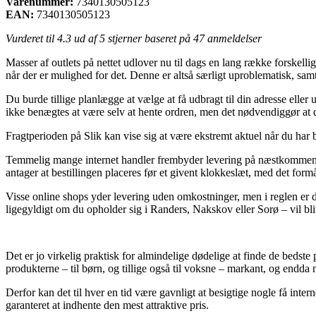
Varenummer:
7340130505123
EAN:
7340130505123
Vurderet til
4.3
ud af 5 stjerner baseret på
47
anmeldelser
Masser af outlets på nettet udlover nu til dags en lang række forskellig
når der er mulighed for det. Denne er altså særligt uproblematisk, s
Du burde tillige planlægge at vælge at få udbragt til din adresse elle
ikke benægtes at være selv at hente ordren, men det nødvendiggør at du
Fragtperioden på Slik kan vise sig at være ekstremt aktuel når du har 
Temmelig mange internet handler frembyder levering på næstkommend
antager at bestillingen placeres før et givent klokkeslæt, med det for
Visse online shops yder levering uden omkostninger, men i reglen er 
ligegyldigt om du opholder sig i Randers, Nakskov eller Sorø – vil bli
Det er jo virkelig praktisk for almindelige dødelige at finde de bedste 
produkterne – til børn, og tillige også til voksne – markant, og endda
Derfor kan det til hver en tid være gavnligt at besigtige nogle få in
garanteret at indhente den mest attraktive pris.