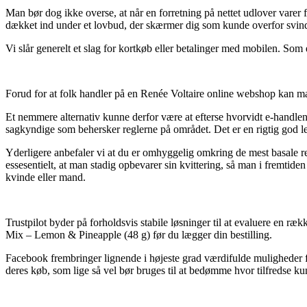
Man bør dog ikke overse, at når en forretning på nettet udlover varer fo
dækket ind under et lovbud, der skærmer dig som kunde overfor svind
Vi slår generelt et slag for kortkøb eller betalinger med mobilen. Som 
Forud for at folk handler på en Renée Voltaire online webshop kan ma
Et nemmere alternativ kunne derfor være at efterse hvorvidt e-handlen 
sagkyndige som behersker reglerne på området. Det er en rigtig god lej
Yderligere anbefaler vi at du er omhyggelig omkring de mest basale r
essesentielt, at man stadig opbevarer sin kvittering, så man i fremti
kvinde eller mand.
Trustpilot byder på forholdsvis stabile løsninger til at evaluere en 
Mix – Lemon & Pineapple (48 g) før du lægger din bestilling.
Facebook frembringer lignende i højeste grad værdifulde muligheder for
deres køb, som lige så vel bør bruges til at bedømme hvor tilfredse ku