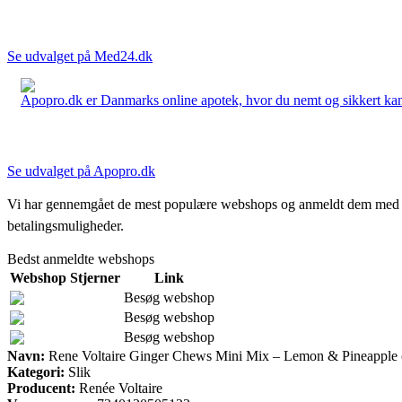
Se udvalget på Med24.dk
Apopro.dk er Danmarks online apotek, hvor du nemt og sikkert kan 
Se udvalget på Apopro.dk
Vi har gennemgået de mest populære webshops og anmeldt dem med stjern
betalingsmuligheder.
Bedst anmeldte webshops
Webshop
Stjerner
Link
Besøg webshop
Besøg webshop
Besøg webshop
Navn:
Rene Voltaire Ginger Chews Mini Mix – Lemon & Pineapple 
Kategori:
Slik
Producent:
Renée Voltaire