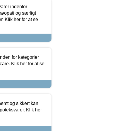
arer indenfor
møopati og særligt
 Klik her for at se
nden for kategorier
re. Klik her for at se
emt og sikkert kan
oteksvarer. Klik her