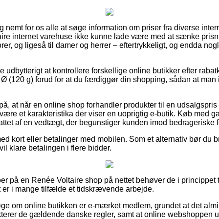
 nemt for os alle at søge information om priser fra diverse inter
aire internet varehuse ikke kunne lade være med at sænke pris
orer, og ligeså til damer og herrer – eftertrykkeligt, og endda no
e udbytterigt at kontrollere forskellige online butikker efter rab
(120 g) forud for at du færdiggør din shopping, sådan at man ik
, at når en online shop forhandler produkter til en udsalgspris 
være et karakteristika der viser en uoprigtig e-butik. Køb med g
attet af en vedtægt, der begunstiger kunden imod bedrageriske fo
med kort eller betalinger med mobilen. Som et alternativ bør du b
 vil klare betalingen i flere bidder.
r på en Renée Voltaire shop på nettet behøver de i princippet tag
t er i mange tilfælde et tidskrævende arbejde.
søge om online butikken er e-mærket medlem, grundet at det almi
terer de gældende danske regler, samt at online webshoppen un