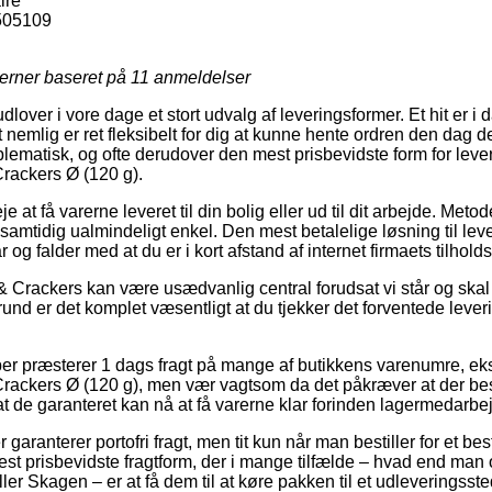
ire
505109
jerner baseret på
11
anmeldelser
dlover i vore dage et stort udvalg af leveringsformer. Et hit er i da
 nemlig er ret fleksibelt for dig at kunne hente ordren den dag d
lematisk, og ofte derudover den mest prisbevidste form for lev
rackers Ø (120 g).
e at få varerne leveret til din bolig eller ud til dit arbejde. Meto
amtidig ualmindeligt enkel. Den mest betalelige løsning til leve
og falder med at du er i kort afstand af internet firmaets tilhold
 Crackers kan være usædvanlig central forudsat vi står og ska
grund er det komplet væsentligt at du tjekker det forventede leve
er præsterer 1 dags fragt på mange af butikkens varenumre, e
rackers Ø (120 g), men vær vagtsom da det påkræver at der best
 at de garanteret kan nå at få varerne klar forinden lagermedarb
r garanterer portofri fragt, men tit kun når man bestiller for et be
t prisbevidste fragtform, der i mange tilfælde – hvad end man 
er Skagen – er at få dem til at køre pakken til et udleveringsste