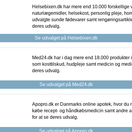
Helsebixen.dk har mere end 10.000 forskellige v
naturlægemidler, helsekost, personlig pleje, ho
udvalgte sunde fødevarer samt rengøringsartikler.
deres udvalg.
Se udvalget på Helsebixen.dk
Med24.dk har i dag mere end 18.000 produkter i
som kosttilskud, hudpleje samt medicin og medica
deres udvalg.
Se udvalget på Med24.dk
Apopro.dk er Danmarks online apotek, hvor du n
købe recept- og håndkøbsmedicin samt andre ap
for at se deres udvalg.
Se udvalget på Apopro.dk