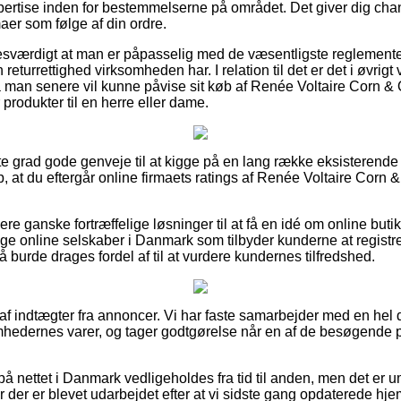
rtise inden for bestemmelserne på området. Det giver dig chance
aer som følge af din ordre.
esværdigt at man er påpasselig med de væsentligste reglemente
eturrettighed virksomheden har. I relation til det er det i øvrigt v
 så man senere vil kunne påvise sit køb af Renée Voltaire Corn 
produkter til en herre eller dame.
jeste grad gode genveje til at kigge på en lang række eksistere
p, at du eftergår online firmaets ratings af Renée Voltaire Corn
ere ganske fortræffelige løsninger til at få en idé om online buti
 online selskaber i Danmark som tilbyder kunderne at registre
å burde drages fordel af til at vurdere kundernes tilfredshed.
 af indtægter fra annoncer. Vi har faste samarbejder med en hel d
somhedernes varer, og tager godtgørelse når en af de besøgende p
 nettet i Danmark vedligeholdes fra tid til anden, men det er um
r der er blevet udarbejdet efter at vi sidste gang opdaterede h