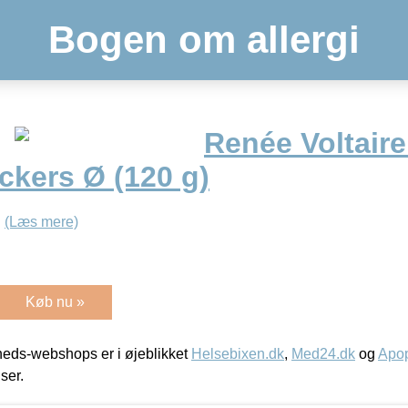
Bogen om allergi
Renée Voltair
ckers Ø (120 g)
.
(Læs mere)
Køb nu »
eds-webshops er i øjeblikket
Helsebixen.dk
,
Med24.dk
og
Apop
iser.