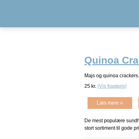
Quinoa Cra
Majs og quinoa crackers
25
kr.
(Vis fragtpris)
Læs mere »
De mest populære sundh
stort sortiment til gode pr