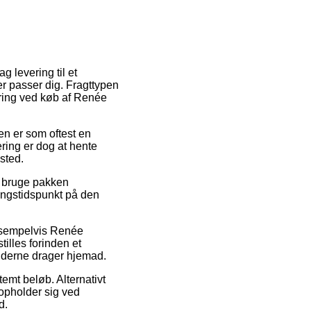
g levering til et
er passer dig. Fragttypen
ering ved køb af Renée
den er som oftest en
ring er dog at hente
ssted.
l bruge pakken
ringstidspunkt på den
ksempelvis Renée
illes forinden et
ejderne drager hjemad.
stemt beløb. Alternativt
opholder sig ved
d.