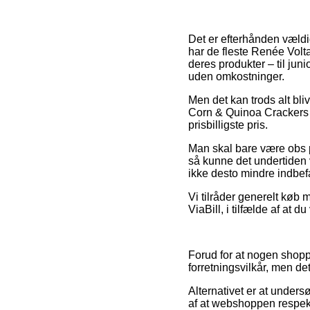
Det er efterhånden vældig
har de fleste Renée Volt
deres produkter – til juni
uden omkostninger.
Men det kan trods alt bliv
Corn & Quinoa Crackers Ø 
prisbilligste pris.
Man skal bare være obs på
så kunne det undertiden 
ikke desto mindre indbef
Vi tilråder generelt køb 
ViaBill, i tilfælde af at du
Forud for at nogen shoppe
forretningsvilkår, men de
Alternativet er at under
af at webshoppen respek