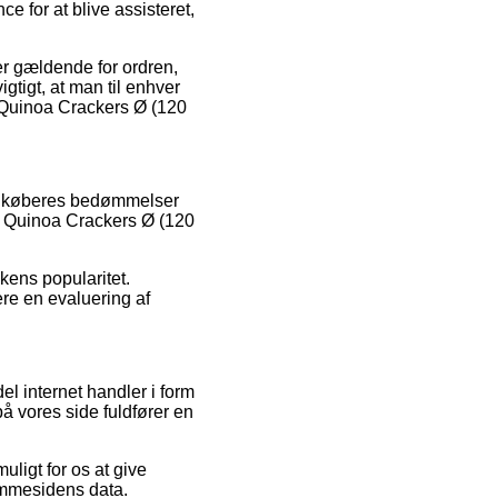
 for at blive assisteret,
r gældende for ordren,
igtigt, at man til enhver
& Quinoa Crackers Ø (120
nde køberes bedømmelser
 & Quinoa Crackers Ø (120
kkens popularitet.
re en evaluering af
el internet handler i form
å vores side fuldfører en
uligt for os at give
jemmesidens data.