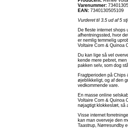
Producent:
Renée Volta
Varenummer:
7340130
EAN:
7340130505109
Vurderet til
3.5
ud af 5 st
De fleste internet shops u
afhentningssted, hvor det
er nemlig temmelig uprob
Voltaire Corn & Quinoa C
Du kan lige så vel overvej
kende mere pebret, men s
pakken selv, som dog står 
Fragtperioden på Chips &
øjeblikkeligt, og af den 
vedkommende vare.
En masse online selskab
Voltaire Corn & Quinoa C
nøjagtigt klokkeslæt, så
Visse internet forretninge
kan man overveje den mes
Taastrup, Nørresundby ell