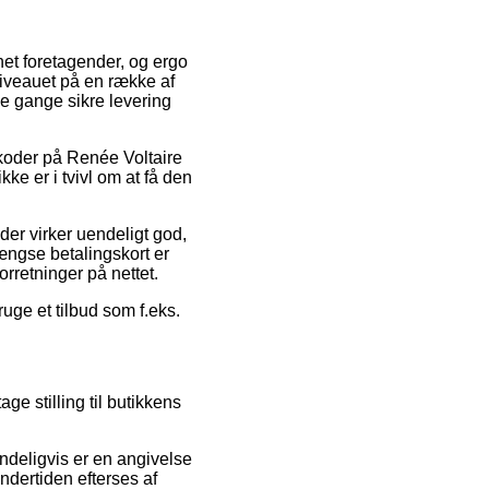
net foretagender, og ergo
niveauet på en række af
gle gange sikre levering
atkoder på Renée Voltaire
ke er i tvivl om at få den
der virker uendeligt god,
ængse betalingskort er
rretninger på nettet.
ruge et tilbud som f.eks.
e stilling til butikkens
ndeligvis er en angivelse
dertiden efterses af