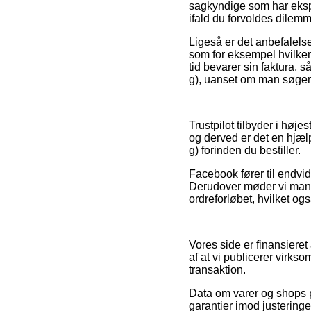
sagkyndige som har ekspe
ifald du forvoldes dilemm
Ligeså er det anbefalels
som for eksempel hvilken r
tid bevarer sin faktura,
g), uanset om man søger 
Trustpilot tilbyder i hø
og derved er det en hjæl
g) forinden du bestiller.
Facebook fører til endvid
Derudover møder vi mange
ordreforløbet, hvilket ogs
Vores side er finansieret
af at vi publicerer virk
transaktion.
Data om varer og shops på
garantier imod justeringe