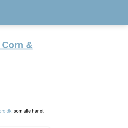
e Corn &
ro.dk
, som alle har et