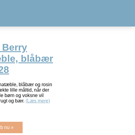
 Berry
ble, blåbær
 28
natæble, blåbær og rosin
kte lille måltid, når der
åde børn og voksne vil
rugt og bær.
(Læs mere)
b nu »