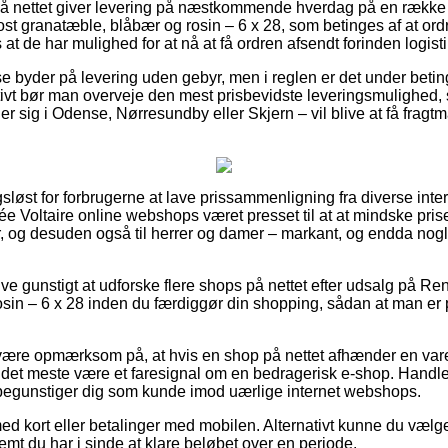
på nettet giver levering på næstkommende hverdag på en rækk
st granatæble, blåbær og rosin – 6 x 28, som betinges af at or
 at de har mulighed for at nå at få ordren afsendt forinden logistik
e byder på levering uden gebyr, men i reglen er det under betin
tivt bør man overveje den mest prisbevidste leveringsmulighed, s
 sig i Odense, Nørresundby eller Skjern – vil blive at få fragtm
løst for forbrugerne at lave prissammenligning fra diverse inter
ée Voltaire online webshops været presset til at at mindske pri
er, og desuden også til herrer og damer – markant, og endda nog
ive gunstigt at udforske flere shops på nettet efter udsalg på Re
sin – 6 x 28 inden du færdiggør din shopping, sådan at man er 
være opmærksom på, at hvis en shop på nettet afhænder en vare
or det meste være et faresignal om en bedragerisk e-shop. Handler
r begunstiger dig som kunde imod uærlige internet webshops.
med kort eller betalinger med mobilen. Alternativt kunne du vælg
emt du har i sinde at klare beløbet over en periode.