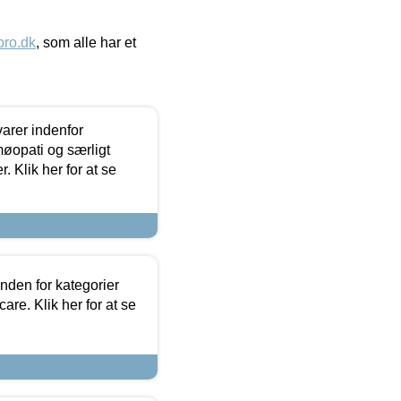
ro.dk
, som alle har et
arer indenfor
møopati og særligt
 Klik her for at se
nden for kategorier
re. Klik her for at se