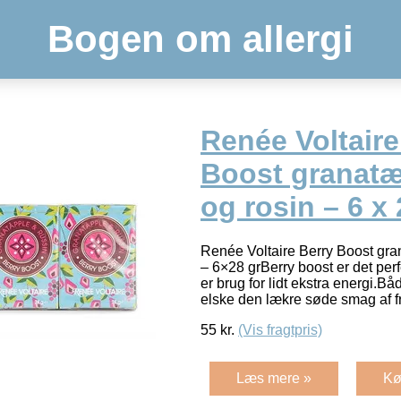
Bogen om allergi
Renée Voltaire
Boost granatæ
og rosin – 6 x
Renée Voltaire Berry Boost gra
– 6×28 grBerry boost er det perfe
er brug for lidt ekstra energi.B
elske den lækre søde smag af f
55
kr.
(Vis fragtpris)
Læs mere »
Kø