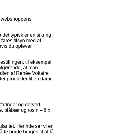
em webshoppens
det typisk er en sikring
føres tilsyn med af
hvis du oplever
estillingen, til eksempel
afgørende, at man
dlen af Renée Voltaire
ter produkter til en dame
erfaringer og derved
e, blåbær og rosin – 6 x
laritet. Herinde ser vi en
de burde bruges til at få