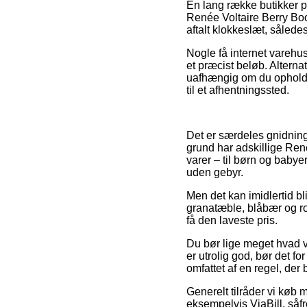
En lang række butikker 
Renée Voltaire Berry Boo
aftalt klokkeslæt, således
Nogle få internet varehus
et præcist beløb. Alterna
uafhængig om du opholder
til et afhentningssted.
Det er særdeles gnidnings
grund har adskillige Ren
varer – til børn og baby
uden gebyr.
Men det kan imidlertid bl
granatæble, blåbær og ro
få den laveste pris.
Du bør lige meget hvad 
er utrolig god, bør det f
omfattet af en regel, de
Generelt tilråder vi køb 
eksempelvis ViaBill, såfr