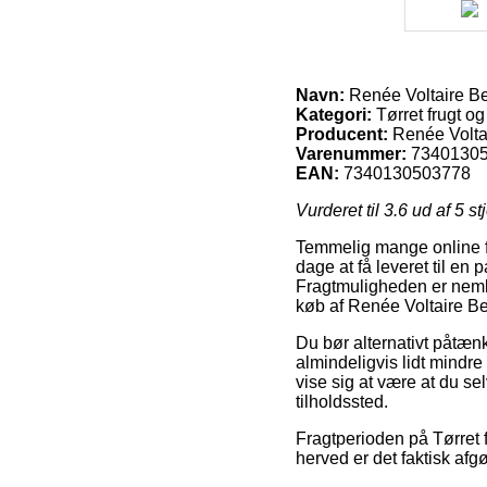
Navn:
Renée Voltaire Be
Kategori:
Tørret frugt o
Producent:
Renée Volta
Varenummer:
7340130
EAN:
7340130503778
Vurderet til
3.6
ud af 5 st
Temmelig mange online fi
dage at få leveret til e
Fragtmuligheden er neml
køb af Renée Voltaire Be
Du bør alternativt påtænke
almindeligvis lidt mindre
vise sig at være at du se
tilholdssted.
Fragtperioden på Tørret f
herved er det faktisk afg