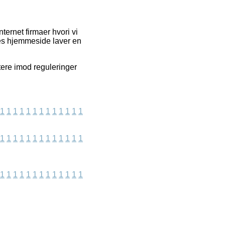
ernet firmaer hvori vi
res hjemmeside laver en
tere imod reguleringer
1
1
1
1
1
1
1
1
1
1
1
1
1
1
1
1
1
1
1
1
1
1
1
1
1
1
1
1
1
1
1
1
1
1
1
1
1
1
1