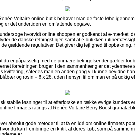
Renée Voltaire online butik behøver man de facto løbe igenn
dog er det undertiden en omfattende opgave.
t undersøge hvorvidt online shoppen er godkendt af e-mærket, da 
yder de danske retningslinjer, samt at e-butikken rutinemæssigt 
de gældende regulativer. Det giver dig lejlighed til opbakning, 
r at du er påpasselig med de primære betingelser der gælder for b
ternet forretningen bruger. I den sammenhæng er det ydermere 
s kvittering, således man en anden gang vil kunne bevidne han
blåbær og rosin – 6 x 28, uden hensyn til om man er på udkig ef
tisk stabile løsninger til at efterforske en række øvrige kunders 
er online firmaets ratings af Renée Voltaire Berry Boost granatæbl
ver absolut gode metoder til at få en idé om online firmaets popu
t hvor du kan frembringe en kritik af deres køb, som på samme må
kunderne er.