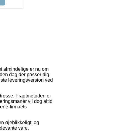
st almindelige er nu om
 den dag der passer dig.
ste leveringsversion ved
s adresse. Fragtmetoden er
veringsmanér vil dog altid
ær e-firmaets
n øjeblikkeligt, og
elevante vare.