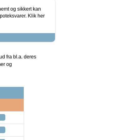
emt og sikkert kan
oteksvarer. Klik her
 fra bl.a. deres
mer og