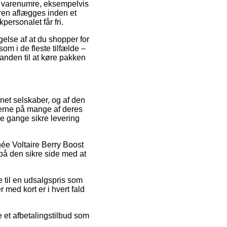
e varenumre, eksempelvis
dren aflægges inden et
personalet får fri.
gelse af at du shopper for
om i de fleste tilfælde –
anden til at køre pakken
net selskaber, og af den
serne på mange af deres
le gange sikre levering
née Voltaire Berry Boost
på den sikre side med at
 til en udsalgspris som
 med kort er i hvert fald
e et afbetalingstilbud som