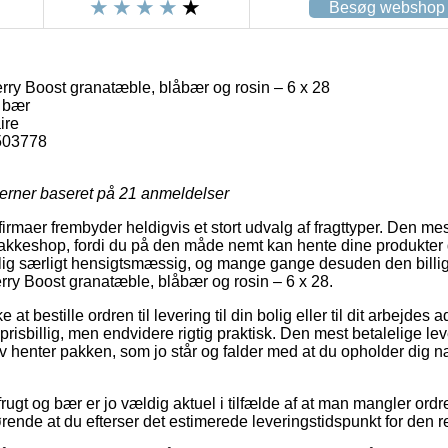
Besøg webshop
rry Boost granatæble, blåbær og rosin – 6 x 28
g bær
ire
503778
jerner baseret på
21
anmeldelser
rmaer frembyder heldigvis et stort udvalg af fragttyper. Den me
n pakkeshop, fordi du på den måde nemt kan hente dine produkter
ig særligt hensigtsmæssig, og mange gange desuden den billig
rry Boost granatæble, blåbær og rosin – 6 x 28.
 at bestille ordren til levering til din bolig eller til dit arbejde
 prisbillig, men endvidere rigtig praktisk. Den mest betalelige le
lv henter pakken, som jo står og falder med at du opholder dig n
rugt og bær er jo vældig aktuel i tilfælde af at man mangler ordre
ørende at du efterser det estimerede leveringstidspunkt for den r