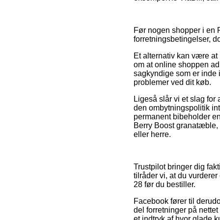
Før nogen shopper i en 
forretningsbetingelser, 
Et alternativ kan være a
om at online shoppen adl
sagkyndige som er inde i 
problemer ved dit køb.
Ligeså slår vi et slag fo
den ombytningspolitik in
permanent bibeholder en
Berry Boost granatæble, 
eller herre.
Trustpilot bringer dig fak
tilråder vi, at du vurder
28 før du bestiller.
Facebook fører til derudo
del forretninger på nette
et indtryk af hvor glade 