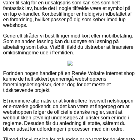
varer til salg for en udsalgspris som kan ses som helt
fantastisk lav, burde det i nogle tilfælde være et symbol på
en fup e-handler. Kortbestillinger er heldigvis indbefattet af
en forordning, hvilket passer på dig som køber imod fup
webshops.
Generelt tilråder vi bestillinger med kort eller mobilbetaling.
Som en anden løsning kan du udnytte en løsning på
afbetaling som f.eks. ViaBill, ifald du tilstræber at finansiere
omkostningerne ude i fremtiden.
Forinden nogen handler på en Renée Voltaire internet shop
kunne de helt sikkert gennemgå webshoppens
forretningsbetingelser, det er dog for det meste et
tidskrævende projekt.
Et nemmere alternativ er at kontrollere hvorvidt netshoppen
er e-mærke godkendt, da det kan være et fingerpeg om at
webshoppen følger de officielle danske regler, samt at
webbutikken jævnligt undersøges af jurister som er inde i
reglerne. Desuden får du anledning til støtte, såfremt du
bliver udsat for udfordringer i processen med din ordre.
Tilmed slår vi et slag for at kunden er på vagt for de vigtigste