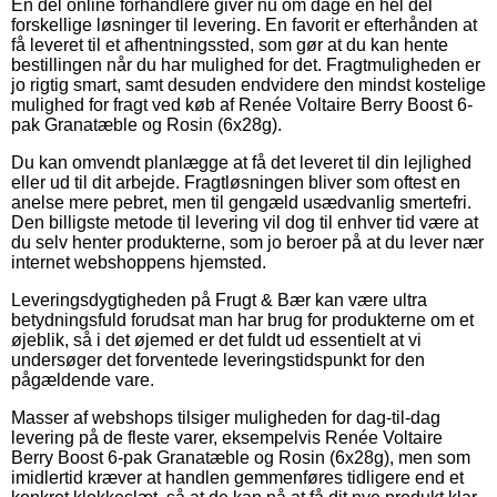
En del online forhandlere giver nu om dage en hel del
forskellige løsninger til levering. En favorit er efterhånden at
få leveret til et afhentningssted, som gør at du kan hente
bestillingen når du har mulighed for det. Fragtmuligheden er
jo rigtig smart, samt desuden endvidere den mindst kostelige
mulighed for fragt ved køb af Renée Voltaire Berry Boost 6-
pak Granatæble og Rosin (6x28g).
Du kan omvendt planlægge at få det leveret til din lejlighed
eller ud til dit arbejde. Fragtløsningen bliver som oftest en
anelse mere pebret, men til gengæld usædvanlig smertefri.
Den billigste metode til levering vil dog til enhver tid være at
du selv henter produkterne, som jo beroer på at du lever nær
internet webshoppens hjemsted.
Leveringsdygtigheden på Frugt & Bær kan være ultra
betydningsfuld forudsat man har brug for produkterne om et
øjeblik, så i det øjemed er det fuldt ud essentielt at vi
undersøger det forventede leveringstidspunkt for den
pågældende vare.
Masser af webshops tilsiger muligheden for dag-til-dag
levering på de fleste varer, eksempelvis Renée Voltaire
Berry Boost 6-pak Granatæble og Rosin (6x28g), men som
imidlertid kræver at handlen gemmenføres tidligere end et