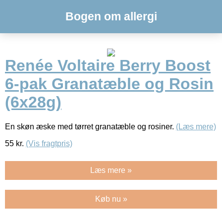
Bogen om allergi
Renée Voltaire Berry Boost
6-pak Granatæble og Rosin
(6x28g)
En skøn æske med tørret granatæble og rosiner.
(Læs mere)
55
kr.
(Vis fragtpris)
Læs mere »
Køb nu »