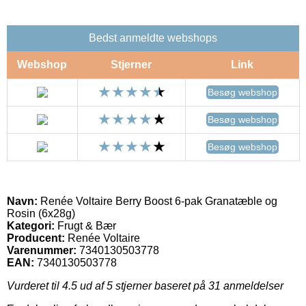
Bedst anmeldte webshops
Webshop
Stjerner
Link
Besøg webshop
Besøg webshop
Besøg webshop
Navn:
Renée Voltaire Berry Boost 6-pak Granatæble og
Rosin (6x28g)
Kategori:
Frugt & Bær
Producent:
Renée Voltaire
Varenummer:
7340130503778
EAN:
7340130503778
Vurderet til
4.5
ud af 5 stjerner baseret på
31
anmeldelser