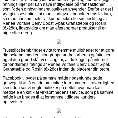
retningslinjer der kan have indflydelse på transaktionen,
som fx den ombytningsret butikken anvender. Derfor er det i
øvrigt essesentielt, at man stadigvæk beholder ens faktura,
så man når som helst vil kunne bekræfte sin bestilling af
Renée Voltaire Berry Boost 6-pak Granatæble og Rosin
(6x28g), ligegyldigt om man efterspørger produkter til en
pige eller dreng.
Trustpilot frembringer evigt fornemme muligheder for at gøre
dig bekendt med en stor gruppe andre køberes opfattelser
og af den grund slår vi et slag for, at du kigger på internet
forhandlerens ratings af Renée Voltaire Berry Boost 6-pak
Granatæble og Rosin (6x28g) inden du placerer din ordre.
Facebook tilbyder på samme måde nogenlunde gode
genveje til at få en idé om online forretningens troværdighed.
Desuden ser vi nogle butikker på nettet hvor man kan
meddele en kritik af virksomhedens service, som på samme
måde kan bruges til at fornemme tidligere kunders
oplevelser.