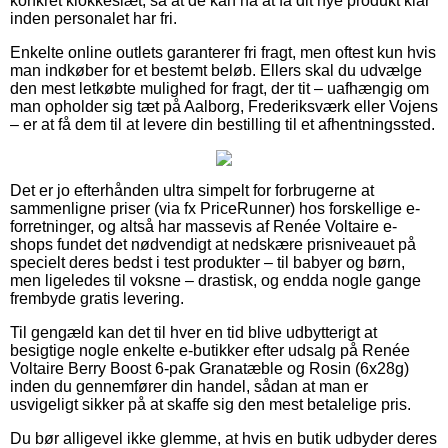
konkret klokkeslæt, så at de kan nå at få dit nye produkt klar
inden personalet har fri.
Enkelte online outlets garanterer fri fragt, men oftest kun hvis
man indkøber for et bestemt beløb. Ellers skal du udvælge
den mest letkøbte mulighed for fragt, der tit – uafhængig om
man opholder sig tæt på Aalborg, Frederiksværk eller Vojens
– er at få dem til at levere din bestilling til et afhentningssted.
Det er jo efterhånden ultra simpelt for forbrugerne at
sammenligne priser (via fx PriceRunner) hos forskellige e-
forretninger, og altså har massevis af Renée Voltaire e-
shops fundet det nødvendigt at nedskære prisniveauet på
specielt deres bedst i test produkter – til babyer og børn,
men ligeledes til voksne – drastisk, og endda nogle gange
frembyde gratis levering.
Til gengæld kan det til hver en tid blive udbytterigt at
besigtige nogle enkelte e-butikker efter udsalg på Renée
Voltaire Berry Boost 6-pak Granatæble og Rosin (6x28g)
inden du gennemfører din handel, sådan at man er
usvigeligt sikker på at skaffe sig den mest betalelige pris.
Du bør alligevel ikke glemme, at hvis en butik udbyder deres