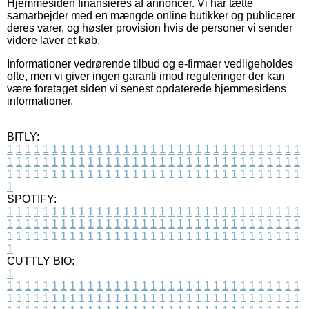
Hjemmesiden finansieres af annoncer. Vi har tætte
samarbejder med en mængde online butikker og publicerer
deres varer, og høster provision hvis de personer vi sender
videre laver et køb.
Informationer vedrørende tilbud og e-firmaer vedligeholdes
ofte, men vi giver ingen garanti imod reguleringer der kan
være foretaget siden vi senest opdaterede hjemmesidens
informationer.
BITLY:
1
1
1
1
1
1
1
1
1
1
1
1
1
1
1
1
1
1
1
1
1
1
1
1
1
1
1
1
1
1
1
1
1
1
1
1
1
1
1
1
1
1
1
1
1
1
1
1
1
1
1
1
1
1
1
1
1
1
1
1
1
1
1
1
1
1
1
1
1
1
1
1
1
1
1
1
1
1
1
1
1
1
1
1
1
1
1
1
1
1
1
1
1
1
1
1
1
1
1
1
SPOTIFY:
1
1
1
1
1
1
1
1
1
1
1
1
1
1
1
1
1
1
1
1
1
1
1
1
1
1
1
1
1
1
1
1
1
1
1
1
1
1
1
1
1
1
1
1
1
1
1
1
1
1
1
1
1
1
1
1
1
1
1
1
1
1
1
1
1
1
1
1
1
1
1
1
1
1
1
1
1
1
1
1
1
1
1
1
1
1
1
1
1
1
1
1
1
1
1
1
1
1
1
1
CUTTLY BIO:
1
1
1
1
1
1
1
1
1
1
1
1
1
1
1
1
1
1
1
1
1
1
1
1
1
1
1
1
1
1
1
1
1
1
1
1
1
1
1
1
1
1
1
1
1
1
1
1
1
1
1
1
1
1
1
1
1
1
1
1
1
1
1
1
1
1
1