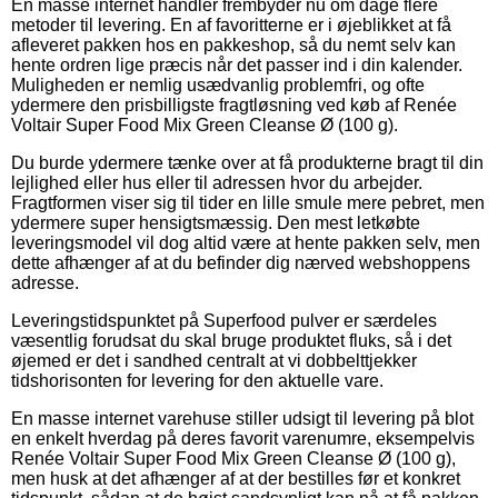
En masse internet handler frembyder nu om dage flere
metoder til levering. En af favoritterne er i øjeblikket at få
afleveret pakken hos en pakkeshop, så du nemt selv kan
hente ordren lige præcis når det passer ind i din kalender.
Muligheden er nemlig usædvanlig problemfri, og ofte
ydermere den prisbilligste fragtløsning ved køb af Renée
Voltair Super Food Mix Green Cleanse Ø (100 g).
Du burde ydermere tænke over at få produkterne bragt til din
lejlighed eller hus eller til adressen hvor du arbejder.
Fragtformen viser sig til tider en lille smule mere pebret, men
ydermere super hensigtsmæssig. Den mest letkøbte
leveringsmodel vil dog altid være at hente pakken selv, men
dette afhænger af at du befinder dig nærved webshoppens
adresse.
Leveringstidspunktet på Superfood pulver er særdeles
væsentlig forudsat du skal bruge produktet fluks, så i det
øjemed er det i sandhed centralt at vi dobbelttjekker
tidshorisonten for levering for den aktuelle vare.
En masse internet varehuse stiller udsigt til levering på blot
en enkelt hverdag på deres favorit varenumre, eksempelvis
Renée Voltair Super Food Mix Green Cleanse Ø (100 g),
men husk at det afhænger af at der bestilles før et konkret