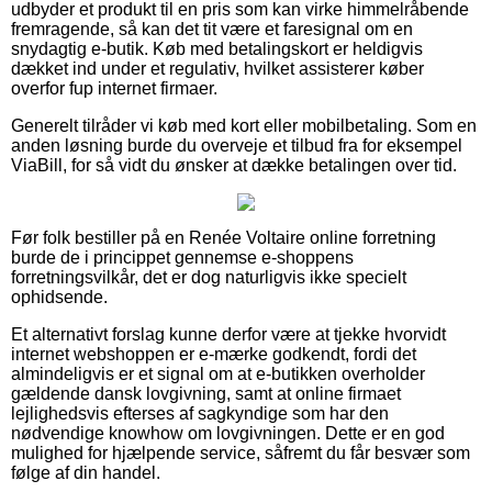
udbyder et produkt til en pris som kan virke himmelråbende
fremragende, så kan det tit være et faresignal om en
snydagtig e-butik. Køb med betalingskort er heldigvis
dækket ind under et regulativ, hvilket assisterer køber
overfor fup internet firmaer.
Generelt tilråder vi køb med kort eller mobilbetaling. Som en
anden løsning burde du overveje et tilbud fra for eksempel
ViaBill, for så vidt du ønsker at dække betalingen over tid.
Før folk bestiller på en Renée Voltaire online forretning
burde de i princippet gennemse e-shoppens
forretningsvilkår, det er dog naturligvis ikke specielt
ophidsende.
Et alternativt forslag kunne derfor være at tjekke hvorvidt
internet webshoppen er e-mærke godkendt, fordi det
almindeligvis er et signal om at e-butikken overholder
gældende dansk lovgivning, samt at online firmaet
lejlighedsvis efterses af sagkyndige som har den
nødvendige knowhow om lovgivningen. Dette er en god
mulighed for hjælpende service, såfremt du får besvær som
følge af din handel.