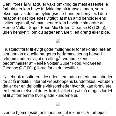
Dertil foreslår vi at du er vaks omkring de mest essentielle
forhold der kan have indvirkning på transaktionen, som
eksempelvis den ombytningsret e-handlen benytter. I den
relation er det ligeledes vigtigt, at man altid beholder ens
kvitteringsmail, så man senere kan bevidne sin ordre af
Renée Voltair Super Food Mix Green Cleanse Ø (100 g),
uden hensyn til om du søger en vare til en dreng eller pige.
Trustpilot fører til evigt gode muligheder for at kontrollere en
stor portion aktuelle brugeres bedømmelser og herved
rekommanderer vi, at du eftergår webbutikkens
bedømmelser af Renée Voltair Super Food Mix Green
Cleanse Ø (100 g) forud for at du bestiller.
Facebook resulterer i desuden flere udmærkede muligheder
for at få indblik i internet webshoppens kundefokus. Foruden
det er der en del online virksomheder hvor du kan formulere
en bedømmelse af deres køb, hvilket også må drages fordel
af til at fornemme hvor glade kunderne er.
Denne hjemmeside er finansieret af reklamer. Vi arbejder