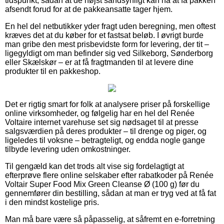
tidspunkt, sådan at de højst sandsynligt kan nå at få pakken
afsendt forud for at de pakkeansatte tager hjem.
En hel del netbutikker yder fragt uden beregning, men oftest
kræves det at du køber for et fastsat beløb. I øvrigt burde
man gribe den mest prisbevidste form for levering, der tit –
ligegyldigt om man befinder sig ved Silkeborg, Sønderborg
eller Skælskør – er at få fragtmanden til at levere dine
produkter til en pakkeshop.
Det er rigtig smart for folk at analysere priser på forskellige
online virksomheder, og følgelig har en hel del Renée
Voltaire internet varehuse set sig nødsaget til at presse
salgsværdien på deres produkter – til drenge og piger, og
ligeledes til voksne – betragteligt, og endda nogle gange
tilbyde levering uden omkostninger.
Til gengæld kan det trods alt vise sig fordelagtigt at
efterprøve flere online selskaber efter rabatkoder på Renée
Voltair Super Food Mix Green Cleanse Ø (100 g) før du
gennemfører din bestilling, sådan at man er tryg ved at få fat
i den mindst kostelige pris.
Man må bare være så påpasselig, at såfremt en e-forretning