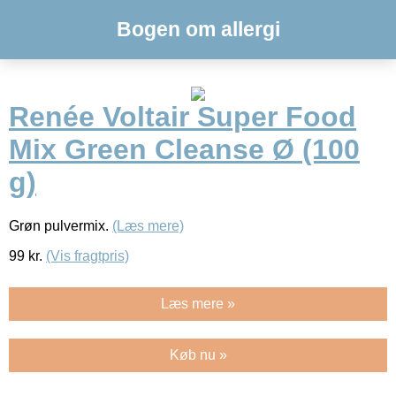
Bogen om allergi
Renée Voltair Super Food
Mix Green Cleanse Ø (100
g)
Grøn pulvermix.
(Læs mere)
99
kr.
(Vis fragtpris)
Læs mere »
Køb nu »