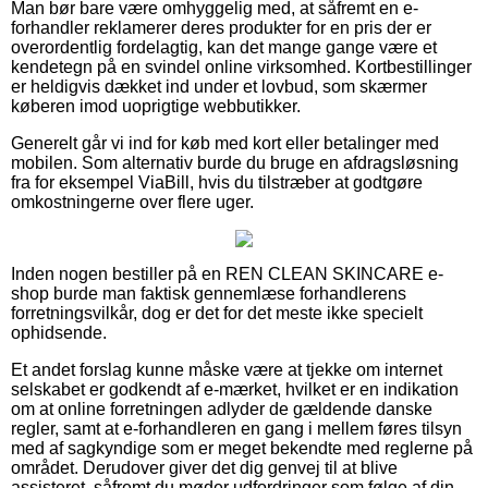
Man bør bare være omhyggelig med, at såfremt en e-
forhandler reklamerer deres produkter for en pris der er
overordentlig fordelagtig, kan det mange gange være et
kendetegn på en svindel online virksomhed. Kortbestillinger
er heldigvis dækket ind under et lovbud, som skærmer
køberen imod uoprigtige webbutikker.
Generelt går vi ind for køb med kort eller betalinger med
mobilen. Som alternativ burde du bruge en afdragsløsning
fra for eksempel ViaBill, hvis du tilstræber at godtgøre
omkostningerne over flere uger.
Inden nogen bestiller på en REN CLEAN SKINCARE e-
shop burde man faktisk gennemlæse forhandlerens
forretningsvilkår, dog er det for det meste ikke specielt
ophidsende.
Et andet forslag kunne måske være at tjekke om internet
selskabet er godkendt af e-mærket, hvilket er en indikation
om at online forretningen adlyder de gældende danske
regler, samt at e-forhandleren en gang i mellem føres tilsyn
med af sagkyndige som er meget bekendte med reglerne på
området. Derudover giver det dig genvej til at blive
assisteret, såfremt du møder udfordringer som følge af din