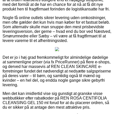
med det formål at de har en chance for at nå at få dit nye
produkt hen til fragtfirmaet forinden de logistikansatte har fri.
Nogle få online outlets sikrer levering uden omkostninger,
men ofte gælder det kun hvis man køber for et fastsat beløb.
Som alternativ skulle man snuppe den mest prisbevidste
leveringsversion, der gerne – hvad end du bor ved Næstved,
Smørumnedre eller Sæby – vil være at få fragtfirmaet til at
levere varerne til et afhentningssted.
Det er jo i høj grad fremkommeligt for almindelige dødelige
at sammenligne priser (via fx PriceRunner) på flere e-shops,
og derved har massevis af REN CLEAN SKINCARE e-
forretninger fundet det nødvendigt at nedsætte salgspriserne
på deres varer – til børn, og samtidig også til mænd og
kvinder – en hel del, og endda nogle gange sikre gebyrfri
levering.
Men det kan imidlertid vise sig gunstigt at granske visse
webbutikker efter rabatkoder på REN ROSA CENTIFOLIA
CLEANSING GEL 150 ml forud for at du placerer ordren, så
du er sikker på at antage den mest attraktive pris.