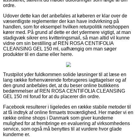
ordre.
Udover dette kan det anbefales at køberen er klar over de
væsentligste reglementer der kan have indvirkning på
handlen, som for eksempel hvilken returpolitik netshoppen
kører med. På grund af dette er det ydermere vigtigt, at man
stadigvæk sikrer ens kvitteringsmail, så man altid vil kunne
vidne om sin bestilling af REN ROSA CENTIFOLIA
CLEANSING GEL 150 ml, uafhængig om man søger
produkter til en dame eller herre.
Trustpilot yder fuldkommen solide løsninger til at læse en
lang række forhenværende forbrugeres iagttagelser og af
den grund anbefales det, at du beser online butikkens
bedømmelser af REN ROSA CENTIFOLIA CLEANSING
GEL 150 ml forud for at du placerer din ordre.
Facebook resulterer i ligeledes en række stabile metoder til
at få indtryk af online firmaets troværdighed. Her møder vi en
række online shops i Danmark som giver kunderne
mulighed for at frembringe en evaluering af virksomhedens
service, som også må benyttes til at vurdere hvor glade
kunderne er.