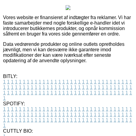
Vores website er finansieret af indtægter fra reklamer. Vi har
faste samarbejder med nogle forskellige e-handler idet vi
introducerer butikkernes produkter, og opnår kommission
såfremt en bruger fra vores side gennemfører en ordre.
Data vedrørende produkter og online outlets opretholdes
jævnligt, men vi kan desværre ikke garantere imod
modifikationer der kan være iværksat efter seneste
opdatering af de anvendte oplysninger.
BITLY:
1
1
1
1
1
1
1
1
1
1
1
1
1
1
1
1
1
1
1
1
1
1
1
1
1
1
1
1
1
1
1
1
1
1
1
1
1
1
1
1
1
1
1
1
1
1
1
1
1
1
1
1
1
1
1
1
1
1
1
1
1
1
1
1
1
1
1
1
1
1
1
1
1
1
1
1
1
1
1
1
1
1
1
1
1
1
1
1
1
1
1
1
1
1
1
1
1
1
1
1
SPOTIFY:
1
1
1
1
1
1
1
1
1
1
1
1
1
1
1
1
1
1
1
1
1
1
1
1
1
1
1
1
1
1
1
1
1
1
1
1
1
1
1
1
1
1
1
1
1
1
1
1
1
1
1
1
1
1
1
1
1
1
1
1
1
1
1
1
1
1
1
1
1
1
1
1
1
1
1
1
1
1
1
1
1
1
1
1
1
1
1
1
1
1
1
1
1
1
1
1
1
1
1
1
CUTTLY BIO: