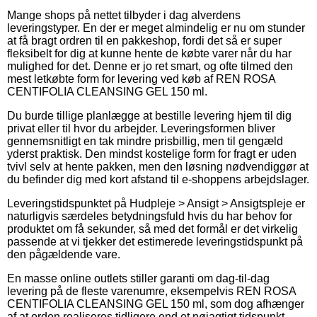
Mange shops på nettet tilbyder i dag alverdens
leveringstyper. En der er meget almindelig er nu om stunder
at få bragt ordren til en pakkeshop, fordi det så er super
fleksibelt for dig at kunne hente de købte varer når du har
mulighed for det. Denne er jo ret smart, og ofte tilmed den
mest letkøbte form for levering ved køb af REN ROSA
CENTIFOLIA CLEANSING GEL 150 ml.
Du burde tillige planlægge at bestille levering hjem til dig
privat eller til hvor du arbejder. Leveringsformen bliver
gennemsnitligt en tak mindre prisbillig, men til gengæld
yderst praktisk. Den mindst kostelige form for fragt er uden
tvivl selv at hente pakken, men den løsning nødvendiggør at
du befinder dig med kort afstand til e-shoppens arbejdslager.
Leveringstidspunktet på Hudpleje > Ansigt > Ansigtspleje er
naturligvis særdeles betydningsfuld hvis du har behov for
produktet om få sekunder, så med det formål er det virkelig
passende at vi tjekker det estimerede leveringstidspunkt på
den pågældende vare.
En masse online outlets stiller garanti om dag-til-dag
levering på de fleste varenumre, eksempelvis REN ROSA
CENTIFOLIA CLEANSING GEL 150 ml, som dog afhænger
af at orden realiseres tidligere end et nøjagtigt tidspunkt,