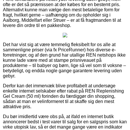
ofte er det så præmissen at der købes for en bestemt pris.
Alternativt kunne man vælge den mest betalelige form for
fragt, hvilket gerne – uafhængig om du opholder sig i
Aalborg, Middelfart eller Struer – er at få fragtmanden til at
levere din ordre til en pakkeshop.
Det har vist sig at være temmelig fleksibelt for os alle at
sammenligne priser (via fx PriceRunner) hos diverse e-
forretninger, og af den grund har utallige REN netshops ikke
kunne lade være med at stampe prisniveauet på
produkterne – til babyer og børn, lige så vel som til voksne –
betydeligt, og endda nogle gange garantere levering uden
gebyr.
Derfor kan det immervæk blive profitabelt at undersøge
enkelte internet selskaber efter rabat på REN Replenishing
Gel Cream (50 ml) forinden du færdiggør din shopping,
sådan at man er velinformeret til at skaffe sig den mest
attraktive pris.
Du bør imidlertid være obs på, at ifald en internet butik
annoncerer bedst i test varer til salg for en salgspris som kan
virke utopisk lav, så er det mange gange være en indikator