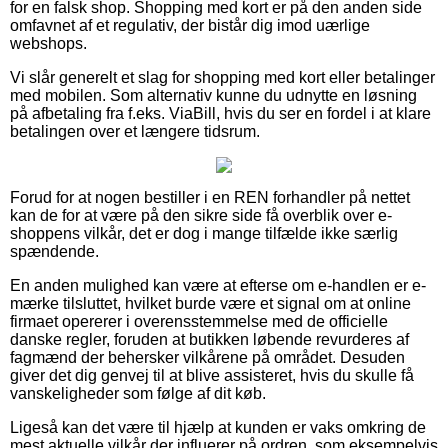
for en falsk shop. Shopping med kort er på den anden side
omfavnet af et regulativ, der bistår dig imod uærlige
webshops.
Vi slår generelt et slag for shopping med kort eller betalinger
med mobilen. Som alternativ kunne du udnytte en løsning
på afbetaling fra f.eks. ViaBill, hvis du ser en fordel i at klare
betalingen over et længere tidsrum.
Forud for at nogen bestiller i en REN forhandler på nettet
kan de for at være på den sikre side få overblik over e-
shoppens vilkår, det er dog i mange tilfælde ikke særlig
spændende.
En anden mulighed kan være at efterse om e-handlen er e-
mærke tilsluttet, hvilket burde være et signal om at online
firmaet opererer i overensstemmelse med de officielle
danske regler, foruden at butikken løbende revurderes af
fagmænd der behersker vilkårene på området. Desuden
giver det dig genvej til at blive assisteret, hvis du skulle få
vanskeligheder som følge af dit køb.
Ligeså kan det være til hjælp at kunden er vaks omkring de
mest aktuelle vilkår der influerer på ordren, som eksempelvis