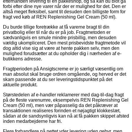
efterhånden levering til en pakkeshop, og så kan du blot gå
forbi efter dine nye varer når der er mulighed for det. Den er
altså meget fleksibel, samt tit desuden den billigste form for
fragt ved køb af REN Replenishing Gel Cream (50 ml).
Du burde tillige foretrække at få varerne bragt til din
privatbolig eller til når du er på job. Fragtmetoden er
sædvanligvis en smule mindre prisbillig, men desuden
vældig ukompliceret. Den mest prisbevidste fragtmetode vil
dog altid vise sig at være at hente pakken selv, men den
mulighed forudsætter at du opholder dig i nærheden af e-
butikkens adresse.
Fragtperioden på Ansigtscreme er jo særligt væsentlig om
man absolut skal bruge ordren omgående, og herved er det
skam passende at du ser leveringstidspunktet på det
aktuelle produkt.
Størstedelen af e-handler reklamerer med dag-til-dag fragt
på de fleste varenumre, eksempelvis REN Replenishing Gel
Cream (50 ml), men vær påpasselig da det påkræver at
transaktionen realiseres forinden et nøjagtigt klokkeslæt,
sådan at de sandsynligvis kan nå at få pakken skippet afsted
inden medarbejderne har fri.
Flere forhandlere på nettet yder levering uden gebyr, men