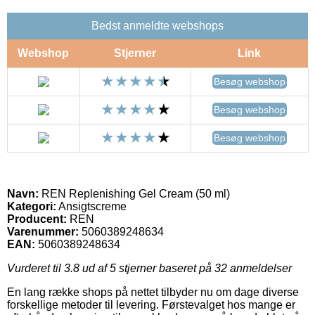
Bedst anmeldte webshops
Webshop
Stjerner
Link
Besøg webshop
Besøg webshop
Besøg webshop
Navn:
REN Replenishing Gel Cream (50 ml)
Kategori:
Ansigtscreme
Producent:
REN
Varenummer:
5060389248634
EAN:
5060389248634
Vurderet til
3.8
ud af 5 stjerner baseret på
32
anmeldelser
En lang række shops på nettet tilbyder nu om dage diverse
forskellige metoder til levering. Førstevalget hos mange er