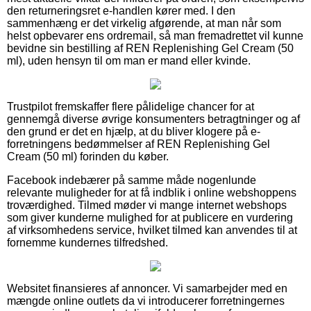
den returneringsret e-handlen kører med. I den
sammenhæng er det virkelig afgørende, at man når som
helst opbevarer ens ordremail, så man fremadrettet vil kunne
bevidne sin bestilling af REN Replenishing Gel Cream (50
ml), uden hensyn til om man er mand eller kvinde.
Trustpilot fremskaffer flere pålidelige chancer for at
gennemgå diverse øvrige konsumenters betragtninger og af
den grund er det en hjælp, at du bliver klogere på e-
forretningens bedømmelser af REN Replenishing Gel
Cream (50 ml) forinden du køber.
Facebook indebærer på samme måde nogenlunde
relevante muligheder for at få indblik i online webshoppens
troværdighed. Tilmed møder vi mange internet webshops
som giver kunderne mulighed for at publicere en vurdering
af virksomhedens service, hvilket tilmed kan anvendes til at
fornemme kundernes tilfredshed.
Websitet finansieres af annoncer. Vi samarbejder med en
mængde online outlets da vi introducerer forretningernes