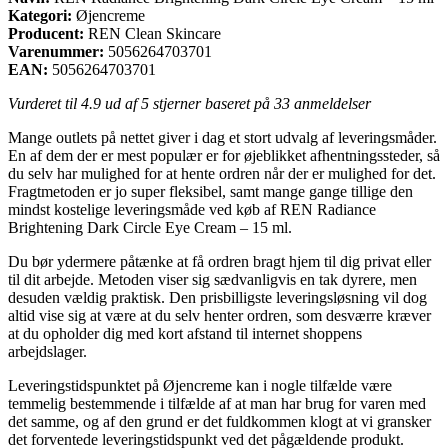
Kategori:
Øjencreme
Producent:
REN Clean Skincare
Varenummer:
5056264703701
EAN:
5056264703701
Vurderet til
4.9
ud af 5 stjerner baseret på
33
anmeldelser
Mange outlets på nettet giver i dag et stort udvalg af leveringsmåder.
En af dem der er mest populær er for øjeblikket afhentningssteder, så
du selv har mulighed for at hente ordren når der er mulighed for det.
Fragtmetoden er jo super fleksibel, samt mange gange tillige den
mindst kostelige leveringsmåde ved køb af REN Radiance
Brightening Dark Circle Eye Cream – 15 ml.
Du bør ydermere påtænke at få ordren bragt hjem til dig privat eller
til dit arbejde. Metoden viser sig sædvanligvis en tak dyrere, men
desuden vældig praktisk. Den prisbilligste leveringsløsning vil dog
altid vise sig at være at du selv henter ordren, som desværre kræver
at du opholder dig med kort afstand til internet shoppens
arbejdslager.
Leveringstidspunktet på Øjencreme kan i nogle tilfælde være
temmelig bestemmende i tilfælde af at man har brug for varen med
det samme, og af den grund er det fuldkommen klogt at vi gransker
det forventede leveringstidspunkt ved det pågældende produkt.