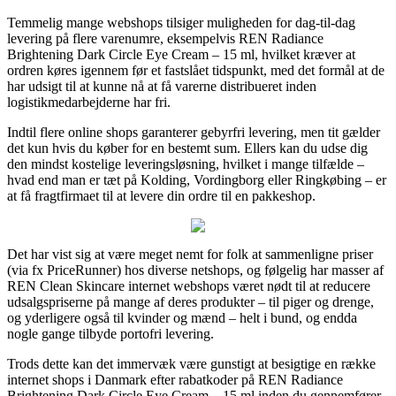
Temmelig mange webshops tilsiger muligheden for dag-til-dag
levering på flere varenumre, eksempelvis REN Radiance
Brightening Dark Circle Eye Cream – 15 ml, hvilket kræver at
ordren køres igennem før et fastslået tidspunkt, med det formål at de
har udsigt til at kunne nå at få varerne distribueret inden
logistikmedarbejderne har fri.
Indtil flere online shops garanterer gebyrfri levering, men tit gælder
det kun hvis du køber for en bestemt sum. Ellers kan du udse dig
den mindst kostelige leveringsløsning, hvilket i mange tilfælde –
hvad end man er tæt på Kolding, Vordingborg eller Ringkøbing – er
at få fragtfirmaet til at levere din ordre til en pakkeshop.
Det har vist sig at være meget nemt for folk at sammenligne priser
(via fx PriceRunner) hos diverse netshops, og følgelig har masser af
REN Clean Skincare internet webshops været nødt til at reducere
udsalgspriserne på mange af deres produkter – til piger og drenge,
og yderligere også til kvinder og mænd – helt i bund, og endda
nogle gange tilbyde portofri levering.
Trods dette kan det immervæk være gunstigt at besigtige en række
internet shops i Danmark efter rabatkoder på REN Radiance
Brightening Dark Circle Eye Cream – 15 ml inden du gennemfører