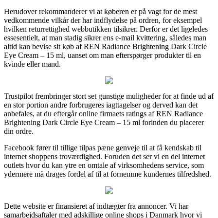
Herudover rekommanderer vi at køberen er på vagt for de mest
vedkommende vilkår der har indflydelse på ordren, for eksempel
hvilken returrettighed webbutikken tilsikrer. Derfor er det ligeledes
essesentielt, at man stadig sikrer ens e-mail kvittering, således man
altid kan bevise sit køb af REN Radiance Brightening Dark Circle
Eye Cream – 15 ml, uanset om man efterspørger produkter til en
kvinde eller mand.
Trustpilot frembringer stort set gunstige muligheder for at finde ud af
en stor portion andre forbrugeres iagttagelser og derved kan det
anbefales, at du eftergår online firmaets ratings af REN Radiance
Brightening Dark Circle Eye Cream – 15 ml forinden du placerer
din ordre.
Facebook fører til tillige tilpas pæne genveje til at få kendskab til
internet shoppens troværdighed. Foruden det ser vi en del internet
outlets hvor du kan ytre en omtale af virksomhedens service, som
ydermere må drages fordel af til at fornemme kundernes tilfredshed.
Dette website er finansieret af indtægter fra annoncer. Vi har
samarbejdsaftaler med adskillige online shops i Danmark hvor vi