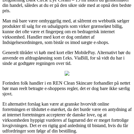
din handel, således at du er på den sikre side med at opnå den bedste
pris.
Man må bare være omhyggelig med, at såfremt en webbutik sælger
produkter til salg for en udsalgspris som virker grænseløst billig,
kunne det ofte være et fingerpeg om en bedragerisk internet
virksomhed. Handler med kort er dog omfattet af
Indsigelsesordningen, som bistår os imod uægte e-shops.
Generelt tilråder vi køb med kort eller MobilePay. Alternativt bør du
anvende en afdragsløsning som f.eks. ViaBill, for så vidt du har i
sinde at godtgøre regningen over tid.
Forinden folk handler i en REN Clean Skincare forhandler på nettet
bør man reelt betragte e-shoppens regler, det er dog bare ikke særlig
sjovt.
Et alternativt forslag kan være at granske hvorvidt online
forretningen er tilsluttet e-mærket, da det burde være en antydning af
at internet forretningen accepterer de danske love, og at
virksomheden hyppigt vurderes af fagmænd der er meget fortrolige
lovgivningen. Det er en rigtig god anledning til bistand, hvis du får
udfordringer som følge af din bestilling.