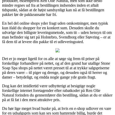
produkter, eksempelvis Ren Olie Natural, men som ikke desto
mindre regnes ud fra at bestillingen indsendes inden et aftalt
tidspunkt, sådan at de højst sandsynligt kan nå at få bestillingen
pakket før de pakkeansatte har fri.
En hel del online shops yder fragt uden omkostninger, men typisk
kun ifald du shopper for en konkret sum. Desuden skulle du
udvælge den billigste leveringsmetode, som tit – uden hensyn til om
man befinder sig tæt på Holstebro, Svendborg eller Støvring – er at
få dem til at levere din pakke til et udleveringssted.
Det er jo meget ligetil for os alle at søge sig frem til priser på
forskellige forhandlere på nettet, og af den grund har utallige Stone
Soap Spa shops på nettet været presset til at at trykke salgspriserne
på deres varer – til piger og drenge, og desuden også til herrer og
damer – betydeligt, og endda nogle gange yde gratis fragt.
Dog kan det imidlertid være udbytterigt at besigtige nogle
forskellige internet foretagender efter rabatkoder på Ren Olie
Natural forinden du gennemfører din bestilling, sådan at du er sikker
på at få fat i den mest attraktive pris.
Du bør lige meget hvad huske på, at hvis en e-shop udlover en vare
for en udsalgspris som kan ses som hamrende billig, burde det