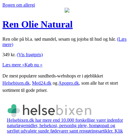
Bogen om allergi
Ren Olie Natural
Ren olie på bl.a. sød mandel, sesam og jojoba til hud og hår.
(Læs
mere)
349
kr.
(Vis fragtpris)
Læs mere »
Køb nu »
De mest populære sundheds-webshops er i øjeblikket
Helsebixen.dk
,
Med24.dk
og
Apopro.dk
, som alle har et stort
sortiment til gode priser.
Helsebixen.dk har mere end 10.000 forskellige varer indenfor
naturlægemidler, helsekost, personlig pleje, homøopati og
særligt udvalgte sunde fødevarer samt rengøringsartikler. Klik