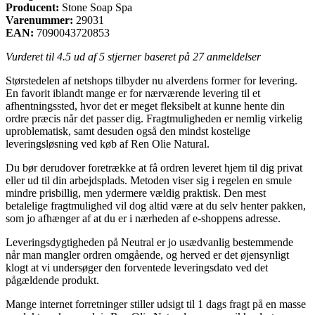
Producent:
Stone Soap Spa
Varenummer:
29031
EAN:
7090043720853
Vurderet til
4.5
ud af 5 stjerner baseret på
27
anmeldelser
Størstedelen af netshops tilbyder nu alverdens former for levering.
En favorit iblandt mange er for nærværende levering til et
afhentningssted, hvor det er meget fleksibelt at kunne hente din
ordre præcis når det passer dig. Fragtmuligheden er nemlig virkelig
uproblematisk, samt desuden også den mindst kostelige
leveringsløsning ved køb af Ren Olie Natural.
Du bør derudover foretrække at få ordren leveret hjem til dig privat
eller ud til din arbejdsplads. Metoden viser sig i regelen en smule
mindre prisbillig, men ydermere vældig praktisk. Den mest
betalelige fragtmulighed vil dog altid være at du selv henter pakken,
som jo afhænger af at du er i nærheden af e-shoppens adresse.
Leveringsdygtigheden på Neutral er jo usædvanlig bestemmende
når man mangler ordren omgående, og herved er det øjensynligt
klogt at vi undersøger den forventede leveringsdato ved det
pågældende produkt.
Mange internet forretninger stiller udsigt til 1 dags fragt på en masse