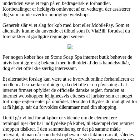
undertiden være et tegn på en bedragerisk e-forhandler.
Kortbetalinger er heldigvis omfavnet af en vedtægt, der assisterer
dig som kunde overfor uoprigtige webshops.
Generelt slår vi et slag for køb med kort eller MobilePay. Som et
alternativ kunne du anvende et tilbud som fx ViaBill, forudsat du
foretrækker at godtgøre regningen senere.
Før nogen køber hos en Stone Soap Spa internet butik behøver de
utvivlsomt gøre sig bekendt med indholdet af dens handelsvilkår,
dog er det ofte ikke særlig interessant.
Et alternativt forslag kan være at se hvorvidt online forhandleren er
medlem af e-mærke ordningen, da det ofte er en påvisning af at
internet firmaet opfylder de officielle danske regler, foruden at
internet webshoppen lejlighedsvis efterses af jurister som er meget
fortrolige reglementet på området. Desuden tilbydes du mulighed for
at få hjælp, når du forvoldes dilemmaer med din shopping.
Dertil går vi ind for at køber er vidende om de elementære
retningslinjer der har indflydelse på købet, til eksempel den returret
shoppen tilsikrer. I den sammenhæng er det på samme måde
relevant, at man når som helst opbevarer sin faktura e-mail, således