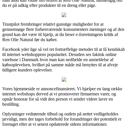
man altid kan vidne om ordren af Ren Olie Natural, uafhængig om
du er på udkig efter produkter til en dreng eller pige.
Trustpilot frembringer relativt gunstige muligheder for at
gennemsøge flere forhenværende konsumenters meninger og af den
grund kan det være til hjælp, at du beser e-forretningens kritik af
Ren Olie Natural før du køber.
Facebook yder lige så vel ret fortræffelige metoder til at få kendskab
til internet webshoppens popularitet. Desuden ses faktisk online
varehuse i Danmark hvor man kan nedfælde en anmeldelse af
købsoplevelsen, hvilket på samme måde må benyttes til at afveje
tidligere kunders oplevelser.
Vores hjemmeside er annoncefinansieret. Vi hjælper en lang række
internet webshops derved at vi promoverer firmaernes varer, og
opnår honorar for så vidt den person vi sender videre laver en
bestilling.
Oplysninger vedrørende tilbud og outlets på nettet vedligeholdes
jævnligt, men der tages forbehold for forandringer der potentielt er
foretaget efter at vi senest opdaterede sidens informationer.