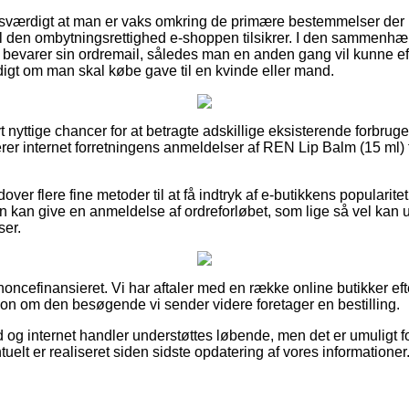
sesværdigt at man er vaks omkring de primære bestemmelser der
l den ombytningsrettighed e-shoppen tilsikrer. I den sammenhæ
id bevarer sin ordremail, således man en anden gang vil kunne 
digt om man skal købe gave til en kvinde eller mand.
ivt nyttige chancer for at betragte adskillige eksisterende forbru
erer internet forretningens anmeldelser af REN Lip Balm (15 ml) f
er flere fine metoder til at få indtryk af e-butikkens popularitet
n kan give en anmeldelse af ordreforløbet, som lige så vel kan ud
ser.
ncefinansieret. Vi har aftaler med en række online butikker eft
ion om den besøgende vi sender videre foretager en bestilling.
 og internet handler understøttes løbende, men det er umuligt fo
elt er realiseret siden sidste opdatering af vores informationer