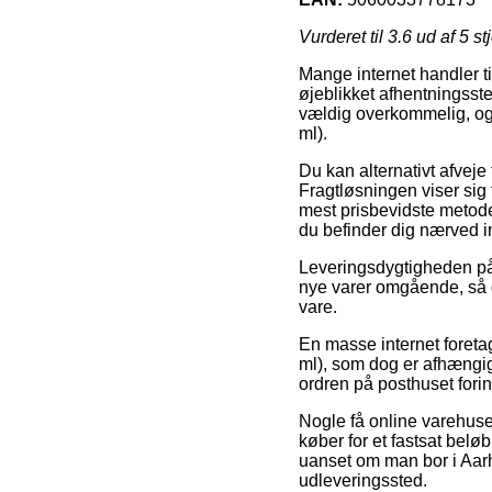
Vurderet til
3.6
ud af 5 st
Mange internet handler ti
øjeblikket afhentningsste
vældig overkommelig, og
ml).
Du kan alternativt afveje 
Fragtløsningen viser sig
mest prisbevidste metode 
du befinder dig nærved in
Leveringsdygtigheden på 
nye varer omgående, så d
vare.
En masse internet foret
ml), som dog er afhængig 
ordren på posthuset fori
Nogle få online varehuse
køber for et fastsat bel
uanset om man bor i Aarhus
udleveringssted.