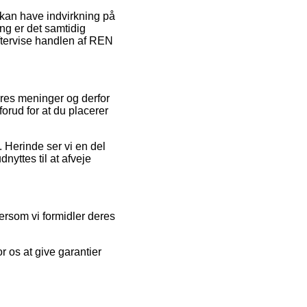
 kan have indvirkning på
ng er det samtidig
eftervise handlen af REN
geres meninger og derfor
orud for at du placerer
. Herinde ser vi en del
nyttes til at afveje
ersom vi formidler deres
r os at give garantier
.