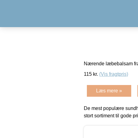
Nærende læbebalsam f
115
kr.
(Vis fragtpris)
Læs mere »
De mest populære sundh
stort sortiment til gode pr