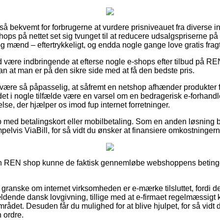
 så bekvemt for forbrugerne at vurdere prisniveauet fra diverse i
ops på nettet set sig tvunget til at reducere udsalgspriserne på d
og mænd – eftertrykkeligt, og endda nogle gange love gratis fragt
id være indbringende at efterse nogle e-shops efter tilbud på R
dan at man er på den sikre side med at få den bedste pris.
være så påpasselig, at såfremt en netshop afhænder produkter fo
det i nogle tilfælde være en varsel om en bedragerisk e-forhandl
se, der hjælper os imod fup internet forretninger.
b med betalingskort eller mobilbetaling. Som en anden løsning 
elvis ViaBill, for så vidt du ønsker at finansiere omkostningerne
 REN shop kunne de faktisk gennemløbe webshoppens betingels
at granske om internet virksomheden er e-mærke tilsluttet, fordi d
dende dansk lovgivning, tillige med at e-firmaet regelmæssigt ko
rådet. Desuden får du mulighed for at blive hjulpet, for så vidt 
 ordre.