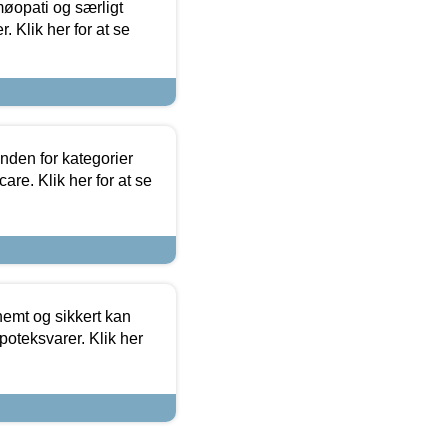
møopati og særligt
 Klik her for at se
nden for kategorier
re. Klik her for at se
emt og sikkert kan
oteksvarer. Klik her