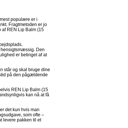
 mest populære er i
unkt. Fragtmetoden er jo
b af REN Lip Balm (15
rbejdsplads.
es hensigtsmæssig. Den
lighed er betinget af at
n står og skal bruge dine
ngstid på den pågældende
pelvis REN Lip Balm (15
andsynligvis kan nå at få
er det kun hvis man
ingsudgave, som ofte –
t levere pakken til et