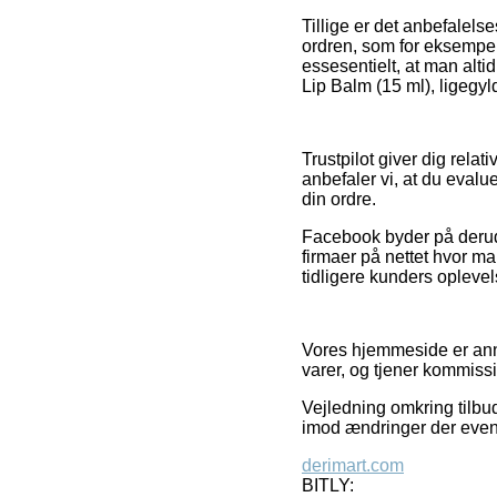
Tillige er det anbefalel
ordren, som for eksempe
essesentielt, at man alt
Lip Balm (15 ml), ligegyl
Trustpilot giver dig relat
anbefaler vi, at du evalu
din ordre.
Facebook byder på derudov
firmaer på nettet hvor ma
tidligere kunders oplevel
Vores hjemmeside er anno
varer, og tjener kommiss
Vejledning omkring tilbud
imod ændringer der eventu
derimart.com
BITLY: