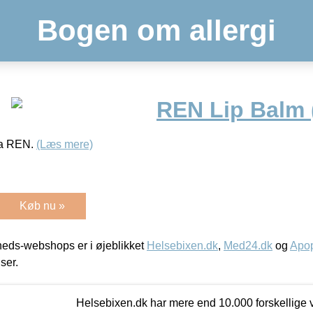
Bogen om allergi
REN Lip Balm 
ra REN.
(Læs mere)
Køb nu »
eds-webshops er i øjeblikket
Helsebixen.dk
,
Med24.dk
og
Apop
iser.
Helsebixen.dk har mere end 10.000 forskellige v