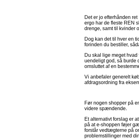
Det er jo efterhånden ret
ergo har de fleste REN sh
drenge, samt til kvinder 
Dog kan det til hver en t
forinden du bestiller, så
Du skal lige meget hvad 
uendeligt god, så burde 
omsluttet af en bestemmel
Vi anbefaler generelt kø
afdragsordning fra eksemp
Før nogen shopper på en
videre spændende.
Et alternativt forslag er 
på at e-shoppen føjer gæl
forstår vedtægterne på om
problemstillinger med din