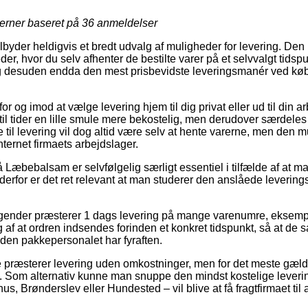
jerner baseret på
36
anmeldelser
lbyder heldigvis et bredt udvalg af muligheder for levering. Den
der, hvor du selv afhenter de bestilte varer på et selvvalgt tidsp
 desuden endda den mest prisbevidste leveringsmanér ved kø
for og imod at vælge levering hjem til dig privat eller ud til din a
 til tider en lille smule mere bekostelig, men derudover særdel
til levering vil dog altid være selv at hente varerne, men den mu
ternet firmaets arbejdslager.
Læbebalsam er selvfølgelig særligt essentiel i tilfælde af at ma
erfor er det ret relevant at man studerer den anslåede leveri
agender præsterer 1 dags levering på mange varenumre, eksem
af at ordren indsendes forinden et konkret tidspunkt, så at de s
nden pakkepersonalet har fyraften.
 præsterer levering uden omkostninger, men for det meste gæld
øb. Som alternativ kunne man snuppe den mindst kostelige lever
, Brønderslev eller Hundested – vil blive at få fragtfirmaet til a