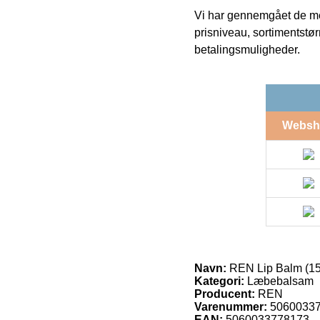
Vi har gennemgået de mes
prisniveau, sortimentstø
betalingsmuligheder.
Websh
Navn:
REN Lip Balm (15
Kategori:
Læbebalsam
Producent:
REN
Varenummer:
5060033
EAN:
5060033778173