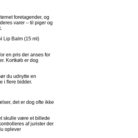
nternet foretagender, og
eres varer – til piger og
.
EN Lip Balm (15 ml)
r en pris der anses for
er. Kortkøb er dog
bør du udnytte en
 i flere bidder.
er, det er dog ofte ikke
et skulle være et billede
ntrolleres af jurister der
du oplever