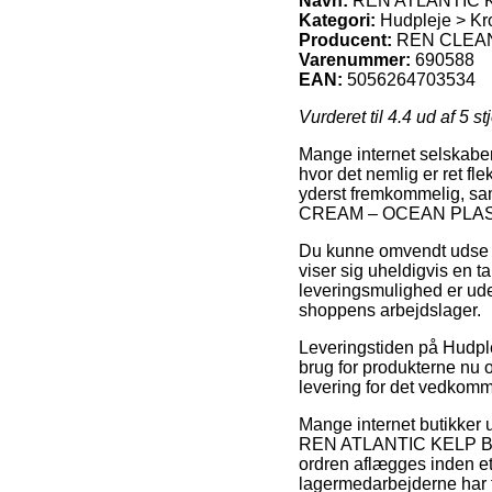
Navn:
REN ATLANTIC 
Kategori:
Hudpleje > Kr
Producent:
REN CLEA
Varenummer:
690588
EAN:
5056264703534
Vurderet til
4.4
ud af 5 st
Mange internet selskaber
hvor det nemlig er ret fle
yderst fremkommelig, s
CREAM – OCEAN PLAST
Du kunne omvendt udse dig
viser sig uheldigvis en 
leveringsmulighed er uden
shoppens arbejdslager.
Leveringstiden på Hudple
brug for produkterne nu o
levering for det vedkom
Mange internet butikker 
REN ATLANTIC KELP BOD
ordren aflægges inden et 
lagermedarbejderne har f