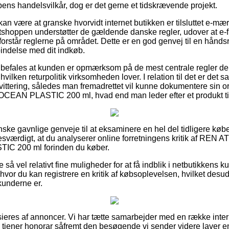
pens handelsvilkår, dog er det gerne et tidskrævende projekt.
n være at granske hvorvidt internet butikken er tilsluttet e-mær
tshoppen understøtter de gældende danske regler, udover at e-
forstår reglerne på området. Dette er en god genvej til en håndsr
bindelse med dit indkøb.
nbefales at kunden er opmærksom på de mest centrale regler de
ilken returpolitik virksomheden lover. I relation til det er det sa
kvittering, således man fremadrettet vil kunne dokumentere sin
N PLASTIC 200 ml, hvad end man leder efter et produkt til e
nske gavnlige genveje til at eksaminere en hel del tidligere køb
sesværdigt, at du analyserer online forretningens kritik af R
 200 ml forinden du køber.
 så vel relativt fine muligheder for at få indblik i netbutikkens ku
 hvor du kan registrere en kritik af købsoplevelsen, hvilket desu
 kunderne er.
eres af annoncer. Vi har tætte samarbejder med en række intern
og tjener honorar såfremt den besøgende vi sender videre laver e