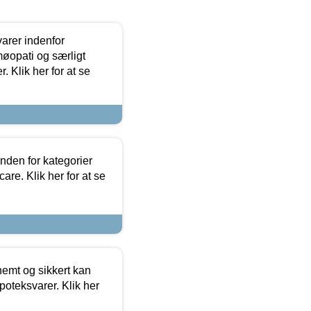
arer indenfor
møopati og særligt
 Klik her for at se
nden for kategorier
re. Klik her for at se
emt og sikkert kan
oteksvarer. Klik her