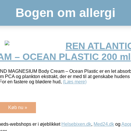
Bogen om allergi
REN ATLANTI
M – OCEAN PLASTIC 200 ml
 MAGNESIUM Body Cream – Ocean Plastic er en let absorb
 PCA og plankton ekstrakt, der er med til at genskabe hudens 
 For en fastere og blødere hud,
(Læs mere)
Køb nu »
eds-webshops er i øjeblikket
Helsebixen.dk
,
Med24.dk
og
Apop