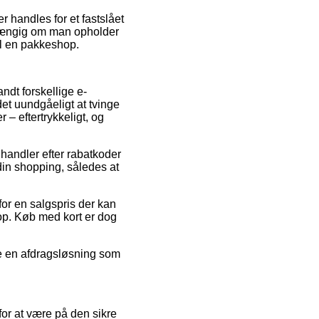
er handles for et fastslået
afhængig om man opholder
til en pakkeshop.
andt forskellige e-
t uundgåeligt at tvinge
 – eftertrykkeligt, og
handler efter rabatkoder
 shopping, således at
for en salgspris der kan
hop. Køb med kort er dog
tte en afdragsløsning som
r at være på den sikre