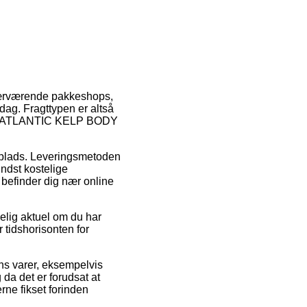
r nærværende pakkeshops,
rdag. Fragttypen er altså
 REN ATLANTIC KELP BODY
jdsplads. Leveringsmetoden
ndst kostelige
 befinder dig nær online
elig aktuel om du har
 tidshorisonten for
ns varer, eksempelvis
det er forudsat at
rne fikset forinden