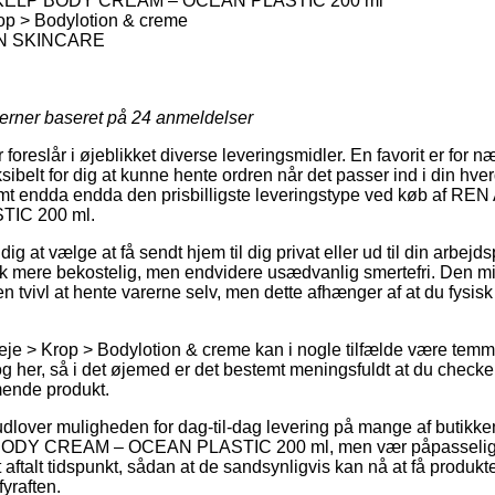
KELP BODY CREAM – OCEAN PLASTIC 200 ml
op > Bodylotion & creme
N SKINCARE
jerner baseret på
24
anmeldelser
 foreslår i øjeblikket diverse leveringsmidler. En favorit er fo
ksibelt for dig at kunne hente ordren når det passer ind i din hve
amt endda endda den prisbilligste leveringstype ved køb af
IC 200 ml.
 at vælge at få sendt hjem til dig privat eller ud til din arbe
tak mere bekostelig, men endvidere usædvanlig smertefri. Den mi
 tvivl at hente varerne selv, men dette afhænger af at du fysisk
je > Krop > Bodylotion & creme kan i nogle tilfælde være temm
g her, så i det øjemed er det bestemt meningsfuldt at du checker
mende produkt.
udlover muligheden for dag-til-dag levering på mange af butikke
Y CREAM – OCEAN PLASTIC 200 ml, men vær påpasselig da 
aftalt tidspunkt, sådan at de sandsynligvis kan nå at få produkte
yraften.