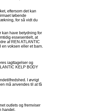
ket, eftersom det kan
firmaet løbende
ækning, for så vidt du
r kan have betydning for
mtidig essesentielt, at
 ordre af REN ATLANTIC
n voksen eller et barn.
eres iagttagelser og
EN ATLANTIC KELP BODY
ndetilfredshed. I øvrigt
den må anvendes til at få
et outlets og fremviser
n handel.