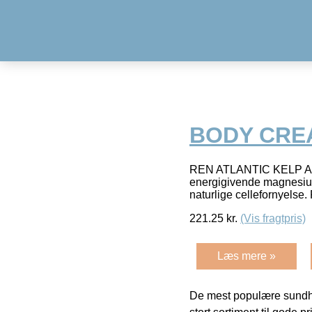
BODY CREA
REN ATLANTIC KELP AND
energigivende magnesium
naturlige cellefornyelse.
221.25
kr.
(Vis fragtpris)
Læs mere »
De mest populære sundh