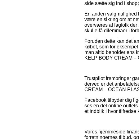
side sætte sig ind i shop
En anden valgmulighed ka
være en sikring om at ne
overværes af fagfolk der 
skulle få dilemmaer i for
Foruden dette kan det a
købet, som for eksempel hv
man altid beholder ens 
KELP BODY CREAM – OCEA
Trustpilot frembringer ga
derved er det anbefalel
CREAM – OCEAN PLASTIC
Facebook tilbyder dig lige
ses en del online outlets
et indblik i hvor tilfredse
Vores hjemmeside finansi
forretningernes tilbud, 