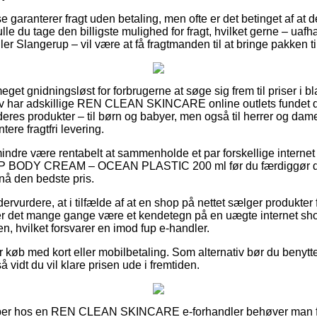
se garanterer fragt uden betaling, men ofte er det betinget af at d
ulle du tage den billigste mulighed for fragt, hvilket gerne – u
ler Slangerup – vil være at få fragtmanden til at bringe pakken 
eget gnidningsløst for forbrugerne at søge sig frem til priser i bl
iv har adskillige REN CLEAN SKINCARE online outlets fundet de
eres produkter – til børn og babyer, men også til herrer og damer
re fragtfri levering.
indre være rentabelt at sammenholde et par forskellige internet 
BODY CREAM – OCEAN PLASTIC 200 ml før du færdiggør din
pnå den bedste pris.
ervurdere, at i tilfælde af at en shop på nettet sælger produkter 
 så er det mange gange være et kendetegn på en uægte internet s
n, hvilket forsvarer en imod fup e-handler.
for køb med kort eller mobilbetaling. Som alternativ bør du beny
å vidt du vil klare prisen ude i fremtiden.
pper hos en REN CLEAN SKINCARE e-forhandler behøver man fo