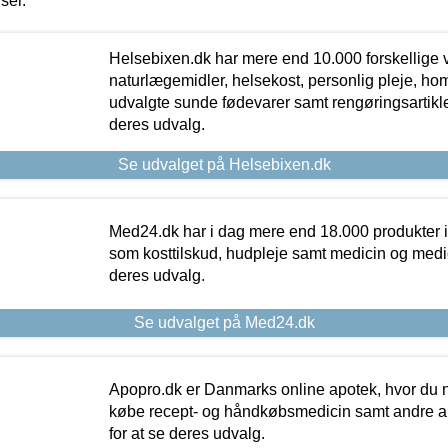
iser.
Helsebixen.dk har mere end 10.000 forskellige v
naturlægemidler, helsekost, personlig pleje, ho
udvalgte sunde fødevarer samt rengøringsartikler.
deres udvalg.
Se udvalget på Helsebixen.dk
Med24.dk har i dag mere end 18.000 produkter i
som kosttilskud, hudpleje samt medicin og medica
deres udvalg.
Se udvalget på Med24.dk
Apopro.dk er Danmarks online apotek, hvor du n
købe recept- og håndkøbsmedicin samt andre ap
for at se deres udvalg.