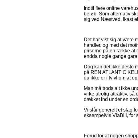
Indtil flere online varehu
beløb. Som alternativ sk
sig ved Næstved, Ikast el
Det har vist sig at være m
handler, og med det mot
priserne på en række af d
endda nogle gange garante
Dog kan det ikke desto m
på REN ATLANTIC KELP 
du ikke er i tvivl om at o
Man må trods alt ikke und
virke utrolig attraktiv,
dækket ind under en orde
Vi slår generelt et slag 
eksempelvis ViaBill, for s
Forud for at nogen sho