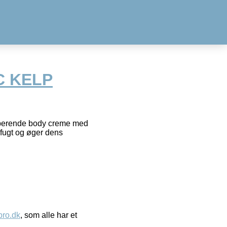
C KELP
erende body creme med
fugt og øger dens
ro.dk
, som alle har et