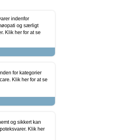
arer indenfor
møopati og særligt
 Klik her for at se
nden for kategorier
re. Klik her for at se
emt og sikkert kan
oteksvarer. Klik her