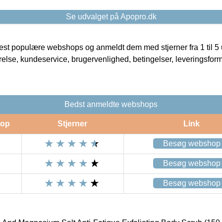
Se udvalget på Apopro.dk
t populære webshops og anmeldt dem med stjerner fra 1 til 5 ud
rrelse, kundeservice, brugervenlighed, betingelser, leveringsfor
Bedst anmeldte webshops
op
Stjerner
Link
Besøg webshop
Besøg webshop
Besøg webshop