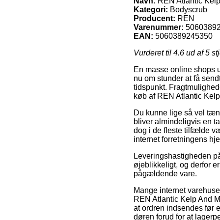
Navn:
REN Atlantic Kelp
Kategori:
Bodyscrub
Producent:
REN
Varenummer:
5060389
EAN:
5060389245350
Vurderet til
4.6
ud af 5 st
En masse online shops udl
nu om stunder at få sendt
tidspunkt. Fragtmulighede
køb af REN Atlantic Kelp
Du kunne lige så vel tænk
bliver almindeligvis en t
dog i de fleste tilfælde v
internet forretningens hj
Leveringshastigheden på
øjeblikkeligt, og derfor 
pågældende vare.
Mange internet varehuse 
REN Atlantic Kelp And Ma
at ordren indsendes før e
døren forud for at lagerpe