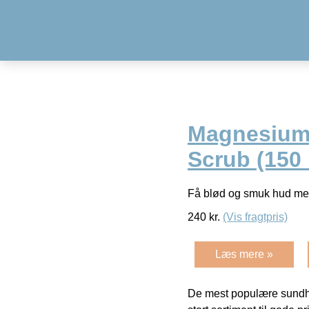
Magnesium 
Scrub (150 
Få blød og smuk hud me
240
kr.
(Vis fragtpris)
Læs mere »
De mest populære sundh