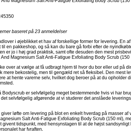
 And Magnesium Salt Anti-Fatigue Exfoliating Body Scrub (150 
245350
jerner baseret på
23
anmeldelser
over i øjeblikket et hav af forskellige former for levering. En a
 til en pakkeshop, og så kan du bare gå forbi efter de nyindkøbte 
n er jo i høj grad praktisk, samt ofte desuden den mest prisbevi
 And Magnesium Salt Anti-Fatigue Exfoliating Body Scrub (150 
e over at vælge at få udbragt hjem til hvor du bor eller ud på 
ak mere bekostelig, men til gengæld ret så fleksibel. Den mest le
ære at hente varerne selv, hvilket dog beroer på at du opholder di
emsted.
 Bodyscrub er selvfølgelig meget bestemmende hvis vi har brug
er det selvfølgelig afgørende at vi studerer det anslåede levering
giver løfte om levering på blot en enkelt hverdag på masser a
gnesium Salt Anti-Fatigue Exfoliating Body Scrub (150 ml), me
t givent tidspunkt, med hensynstagen til at de højst sandsynligt 
rsonalet har fyraften.