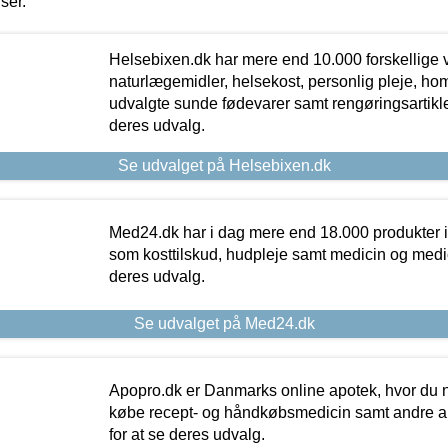
iser.
Helsebixen.dk har mere end 10.000 forskellige v
naturlægemidler, helsekost, personlig pleje, ho
udvalgte sunde fødevarer samt rengøringsartikler.
deres udvalg.
Se udvalget på Helsebixen.dk
Med24.dk har i dag mere end 18.000 produkter i
som kosttilskud, hudpleje samt medicin og medica
deres udvalg.
Se udvalget på Med24.dk
Apopro.dk er Danmarks online apotek, hvor du n
købe recept- og håndkøbsmedicin samt andre ap
for at se deres udvalg.