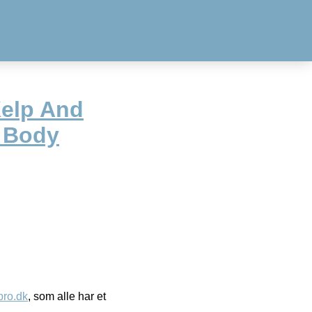
Kelp And
g Body
ro.dk
, som alle har et