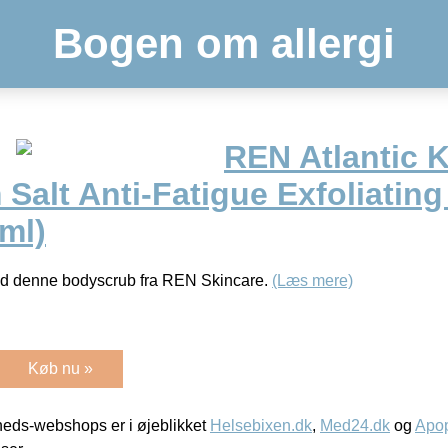
Bogen om allergi
REN Atlantic 
Salt Anti-Fatigue Exfoliatin
ml)
d denne bodyscrub fra REN Skincare.
(Læs mere)
Køb nu »
eds-webshops er i øjeblikket
Helsebixen.dk
,
Med24.dk
og
Apop