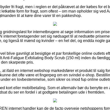
ilbyder fri fragt, men i reglen er det påkrævet at der købes for et 
etkøbte form for fragt, som oftest – om man opholder sig ved A
agtmanden til at køre dine varer til en pakkeshop.
 gnidningsløst for internetbrugere at søge information om priser 
N internet foretagender set sig nødsaget til at nedsætte prisern
ge, og ligeså til mænd og kvinder – en hel del, og endda nogle ga
vel blive gavnligt at besigtige et par forskellige online outlets e
 Anti-Fatigue Exfoliating Body Scrub (150 ml) inden du færdig
 i den skarpeste pris.
at ifald en internet webshop markedsfører et produkt til salg f
 kunne det ofte være et fingerpeg om en svindel e-shop. Bestilli
under en lovbestemmelse, som sikrer os imod fup online outlets
med kort eller mobilbetaling. Som et alternativ bør du benytte en
dsat du ser en fordel i at godtgøre betalingen ude i fremtiden.
 REN internet handler kan de de facto overveje netshoppens forre