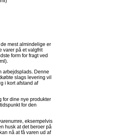
ml)
f de mest almindelige er
varer på et valgfrit
dste form for fragt ved
ml).
din arbejdsplads. Denne
tkøbte slags levering vil
g i kort afstand af
 for dine nye produkter
stidspunkt for den
f varenumre, eksempelvis
n husk at det beroer på
kan nå at få varen ud af