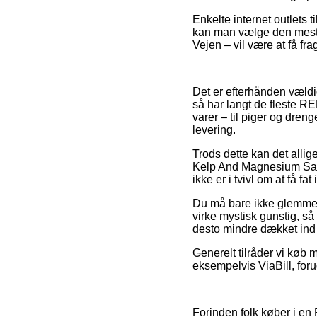
Enkelte internet outlets t
kan man vælge den mest l
Vejen – vil være at få fr
Det er efterhånden vældig
så har langt de fleste RE
varer – til piger og dren
levering.
Trods dette kan det allige
Kelp And Magnesium Salt
ikke er i tvivl om at få fat
Du må bare ikke glemme, 
virke mystisk gunstig, så
desto mindre dækket ind 
Generelt tilråder vi køb 
eksempelvis ViaBill, foru
Forinden folk køber i en