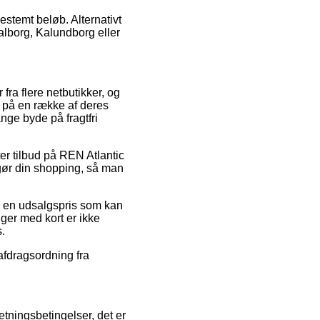
bestemt beløb. Alternativt
alborg, Kalundborg eller
fra flere netbutikker, og
e på en række af deres
nge byde på fragtfri
fter tilbud på REN Atlantic
gør din shopping, så man
or en udsalgspris som kan
nger med kort er ikke
.
 afdragsordning fra
tningsbetingelser, det er