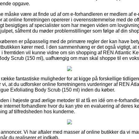
tende opgave.
 måske være at finde ud af om e-forhandleren er medlem af e-m
r at online forretningen opererer i overensstemmelse med de offi
igt besigtiges af specialister som har megen viden om lovgivnin
 hjulpet, såfremt du møder problemstillinger som følge af din sho
 køberen er påpasselig med de primære regler der kan have betyd
tbutikken kører med. I den sammenhæng er det også vigtigt, at
 i fremtiden vil kunne vidne om sin shopping af REN Atlantic 
 Body Scrub (150 ml), uafhængig om man skal shoppe til en vokse
g række fantastiske muligheder for at kigge på forskellige tidlige
vi, at du udforsker online forretningens vurderinger af REN Atl
gue Exfoliating Body Scrub (150 ml) inden du køber.
n i højeste grad ærlige metoder til at få en idé om e-forhandl
 internet forhandlere hvor du kan ytre en evaluering af deres 
ning af tilfredsheden hos kunderne.
 annoncer. Vi har aftaler med masser af online butikker da vi ma
når du realiserer et indkøb.