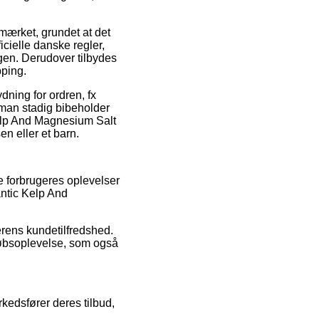
ærket, grundet at det
cielle danske regler,
gen. Derudover tilbydes
pping.
ning for ordren, fx
 man stadig bibeholder
Kelp And Magnesium Salt
n eller et barn.
re forbrugeres oplevelser
antic Kelp And
erens kundetilfredshed.
købsoplevelse, som også
rkedsfører deres tilbud,