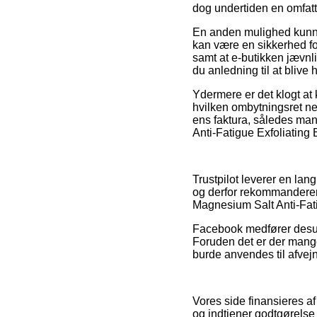
dog undertiden en omfat
En anden mulighed kunne
kan være en sikkerhed fo
samt at e-butikken jævnl
du anledning til at blive
Ydermere er det klogt at
hvilken ombytningsret ne
ens faktura, således man
Anti-Fatigue Exfoliating
Trustpilot leverer en lan
og derfor rekommanderer 
Magnesium Salt Anti-Fati
Facebook medfører desude
Foruden det er der mange
burde anvendes til afvej
Vores side finansieres af
og indtjener godtgørelse 