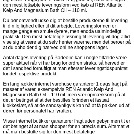
den mest letkøbte leveringsform ved køb af REN Atlantic
Kelp And Magnesium Bath Oil – 110 ml.
Du bør omvendt udse dig at bestille produkterne til levering
til din lejlighed eller til dit arbejde. Leveringsformen er
mange gange en smule dyrere, men endda ualmindeligt
praktisk. Den mest betalelige løsning til levering vil dog altid
vise sig at være at du selv henter varerne, men det beroer på
at du opholder dig nærved online shoppens lager.
Antal dages levering på Badeolie kan i nogle tilfælde være
super aktuel når vi har brug for ordren straks, så herved er
det i sandhed fornuftigt at man efterser leveringstidspunktet
for det respektive produkt.
En lang række internet varehuse garanterer 1 dags fragt på
masser af varer, eksempelvis REN Atlantic Kelp And
Magnesium Bath Oil – 110 ml, men vær opmærksom på at
det er betinget af at der bestilles forinden et fastsat
klokkeslæt, så at de sandsynligvis kan nå at få pakken ud af
døren før personalet har fyraften.
Visse internet butikker garanterer fragt uden gebyr, men tit er
det betinget af at man shopper for en præcis sum. Alternativt
må man beslutte sig for den mest betalelige