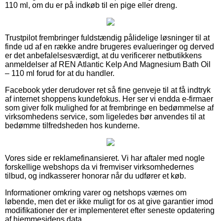
110 ml, om du er på indkøb til en pige eller dreng.
Trustpilot frembringer fuldstændig pålidelige løsninger til at
finde ud af en række andre brugeres evalueringer og derved
er det anbefalelsesværdigt, at du verificerer netbutikkens
anmeldelser af REN Atlantic Kelp And Magnesium Bath Oil
– 110 ml forud for at du handler.
Facebook yder derudover ret så fine genveje til at få indtryk
af internet shoppens kundefokus. Her ser vi endda e-firmaer
som giver folk mulighed for at frembringe en bedømmelse af
virksomhedens service, som ligeledes bør anvendes til at
bedømme tilfredsheden hos kunderne.
Vores side er reklamefinansieret. Vi har aftaler med nogle
forskellige webshops da vi fremviser virksomhedernes
tilbud, og indkasserer honorar når du udfører et køb.
Informationer omkring varer og netshops værnes om
løbende, men det er ikke muligt for os at give garantier imod
modifikationer der er implementeret efter seneste opdatering
af hjemmesidens data.