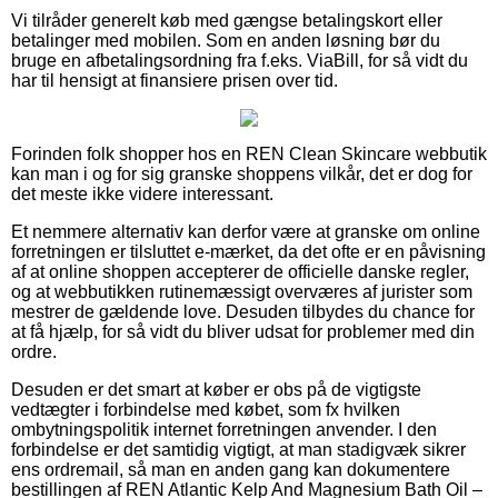
Vi tilråder generelt køb med gængse betalingskort eller
betalinger med mobilen. Som en anden løsning bør du
bruge en afbetalingsordning fra f.eks. ViaBill, for så vidt du
har til hensigt at finansiere prisen over tid.
Forinden folk shopper hos en REN Clean Skincare webbutik
kan man i og for sig granske shoppens vilkår, det er dog for
det meste ikke videre interessant.
Et nemmere alternativ kan derfor være at granske om online
forretningen er tilsluttet e-mærket, da det ofte er en påvisning
af at online shoppen accepterer de officielle danske regler,
og at webbutikken rutinemæssigt overværes af jurister som
mestrer de gældende love. Desuden tilbydes du chance for
at få hjælp, for så vidt du bliver udsat for problemer med din
ordre.
Desuden er det smart at køber er obs på de vigtigste
vedtægter i forbindelse med købet, som fx hvilken
ombytningspolitik internet forretningen anvender. I den
forbindelse er det samtidig vigtigt, at man stadigvæk sikrer
ens ordremail, så man en anden gang kan dokumentere
bestillingen af REN Atlantic Kelp And Magnesium Bath Oil –