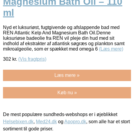
Magnesium Bath Oil – 110
ml
Nyd et luksuriøst, fugtgivende og afslappende bad med
REN Atlantic Kelp And Magnesium Bath Oil.Denne
luksuriøse badeolie fra REN vil pleje din hud med sit
indhold af ekstrakter af atlantisk søgræs og plankton samt
mikroalgeolie, som er spækket med omega 6
(Læs mere)
302
kr.
(Vis fragtpris)
Læs mere »
Køb nu »
De mest populære sundheds-webshops er i øjeblikket
Helsebixen.dk
,
Med24.dk
og
Apopro.dk
, som alle har et stort
sortiment til gode priser.