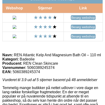
Webshop
Stjerner
Link
Besøg webshop
Besøg webshop
Besøg webshop
Navn:
REN Atlantic Kelp And Magnesium Bath Oil – 110 ml
Kategori:
Badeolie
Producent:
REN Clean Skincare
Varenummer:
5060389245374
EAN:
5060389245374
Vurderet til
3.9
ud af 5 stjerner baseret på
48
anmeldelser
Temmelig mange butikker på nettet udlover i vore dage en
lang række forskellige fragtmetoder. En der er meget
populær er på nuværende tidspunkt at afsende til en
pakkeshop, så du selv kan hente din ordre når det passer
dig bedst. Fragttypen er altså i høj grad let, samt ofte også