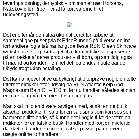
leveringsløsning, der typisk – om man er nær Horsens,
Nakskov eller Ribe – er at få kørt varerne til et
udleveringssted.
Det er efterhånden ultra ukompliceret for købere at
sammenligne priser (via fx PriceRunner) på diverse online
forhandlere, og altså har langt de fleste REN Clean Skincare
webshops set sig nødsaget til at formindske salgspriserne
på en række af deres produkter – til børn, og samtidig også
til mænd og kvinder – en hel del, og endda nogle gange
tilbyde fragt uden betaling.
Det kan alligevel blive udbytterigt at efterprøve nogle enkelte
internet butikker efter udsalg på REN Atlantic Kelp And
Magnesium Bath Oil – 110 ml før du handler, således at man
er sikret at opnå den mest betalelige pris.
Man skal imidlertid være årvågen med, at når en netbutik
afsætter produkter til salg for en salgspris som kan ses som
hamrende tiltalende, så kunne det i nogle tilfælde være en
indikator for en falsk e-butik. Handler med kort er imidlertid
dækket ind under en orden, hvilket passer på en overfor
uægte online forhandlere.