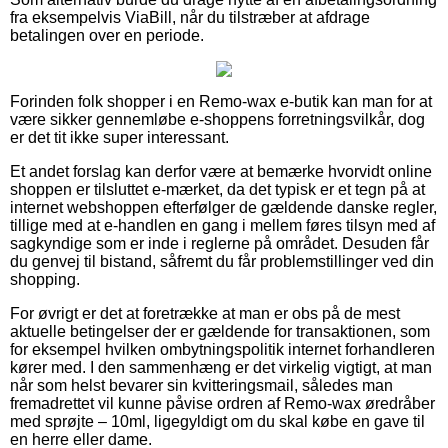
fra eksempelvis ViaBill, når du tilstræber at afdrage
betalingen over en periode.
Forinden folk shopper i en Remo-wax e-butik kan man for at
være sikker gennemløbe e-shoppens forretningsvilkår, dog
er det tit ikke super interessant.
Et andet forslag kan derfor være at bemærke hvorvidt online
shoppen er tilsluttet e-mærket, da det typisk er et tegn på at
internet webshoppen efterfølger de gældende danske regler,
tillige med at e-handlen en gang i mellem føres tilsyn med af
sagkyndige som er inde i reglerne på området. Desuden får
du genvej til bistand, såfremt du får problemstillinger ved din
shopping.
For øvrigt er det at foretrække at man er obs på de mest
aktuelle betingelser der er gældende for transaktionen, som
for eksempel hvilken ombytningspolitik internet forhandleren
kører med. I den sammenhæng er det virkelig vigtigt, at man
når som helst bevarer sin kvitteringsmail, således man
fremadrettet vil kunne påvise ordren af Remo-wax øredråber
med sprøjte – 10ml, ligegyldigt om du skal købe en gave til
en herre eller dame.