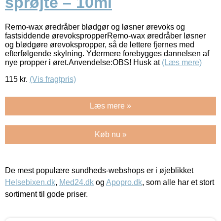
sprøjte – 10ml
Remo-wax øredråber blødgør og løsner ørevoks og
fastsiddende ørevokspropperRemo-wax øredråber løsner
og blødgøre ørevokspropper, så de lettere fjernes med
efterfølgende skylning. Ydermere forebygges dannelsen af
nye propper i øret.Anvendelse:OBS! Husk at
(Læs mere)
115
kr.
(Vis fragtpris)
Læs mere »
Køb nu »
De mest populære sundheds-webshops er i øjeblikket
Helsebixen.dk
,
Med24.dk
og
Apopro.dk
, som alle har et stort
sortiment til gode priser.