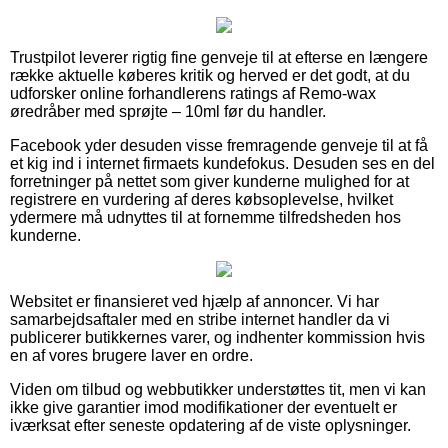
Trustpilot leverer rigtig fine genveje til at efterse en længere
række aktuelle køberes kritik og herved er det godt, at du
udforsker online forhandlerens ratings af Remo-wax
øredråber med sprøjte – 10ml før du handler.
Facebook yder desuden visse fremragende genveje til at få
et kig ind i internet firmaets kundefokus. Desuden ses en del
forretninger på nettet som giver kunderne mulighed for at
registrere en vurdering af deres købsoplevelse, hvilket
ydermere må udnyttes til at fornemme tilfredsheden hos
kunderne.
Websitet er finansieret ved hjælp af annoncer. Vi har
samarbejdsaftaler med en stribe internet handler da vi
publicerer butikkernes varer, og indhenter kommission hvis
en af vores brugere laver en ordre.
Viden om tilbud og webbutikker understøttes tit, men vi kan
ikke give garantier imod modifikationer der eventuelt er
iværksat efter seneste opdatering af de viste oplysninger.