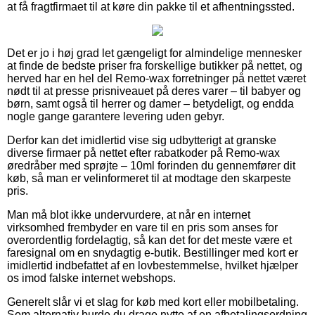
at få fragtfirmaet til at køre din pakke til et afhentningssted.
Det er jo i høj grad let gængeligt for almindelige mennesker
at finde de bedste priser fra forskellige butikker på nettet, og
herved har en hel del Remo-wax forretninger på nettet været
nødt til at presse prisniveauet på deres varer – til babyer og
børn, samt også til herrer og damer – betydeligt, og endda
nogle gange garantere levering uden gebyr.
Derfor kan det imidlertid vise sig udbytterigt at granske
diverse firmaer på nettet efter rabatkoder på Remo-wax
øredråber med sprøjte – 10ml forinden du gennemfører dit
køb, så man er velinformeret til at modtage den skarpeste
pris.
Man må blot ikke undervurdere, at når en internet
virksomhed frembyder en vare til en pris som anses for
overordentlig fordelagtig, så kan det for det meste være et
faresignal om en snydagtig e-butik. Bestillinger med kort er
imidlertid indbefattet af en lovbestemmelse, hvilket hjælper
os imod falske internet webshops.
Generelt slår vi et slag for køb med kort eller mobilbetaling.
Som alternativ burde du drage nytte af en afbetalingsordning