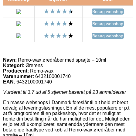
Besøg webshop
Besøg webshop
Besøg webshop
Navn:
Remo-wax øredråber med sprøjte – 10ml
Kategori:
Ørerens
Producent:
Remo-wax
Varenummer:
6432100001740
EAN:
6432100001740
Vurderet til
3.7
ud af 5 stjerner baseret på
23
anmeldelser
En masse webshops i Danmark foreslår til alt held et bredt
udvalg af leveringsløsninger. En af de mest populære er p.t.
at få bragt ordren til en pakkeshop, hvor det er muligt at
hente din bestilling når du har mulighed for det. Muligheden
er jo ret så ukompliceret, samt endda ydermere den mest
betalelige fragttype ved køb af Remo-wax øredråber med
sprøjte – 10ml.