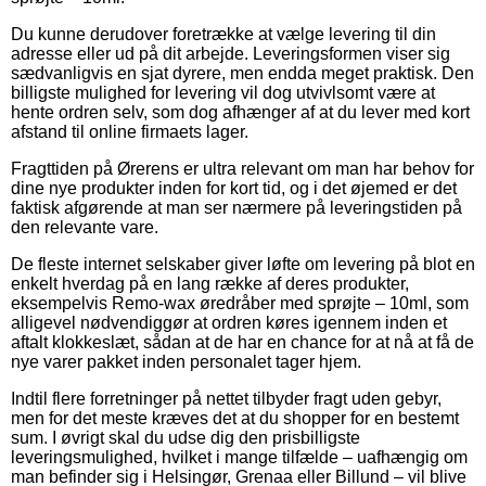
Du kunne derudover foretrække at vælge levering til din
adresse eller ud på dit arbejde. Leveringsformen viser sig
sædvanligvis en sjat dyrere, men endda meget praktisk. Den
billigste mulighed for levering vil dog utvivlsomt være at
hente ordren selv, som dog afhænger af at du lever med kort
afstand til online firmaets lager.
Fragttiden på Ørerens er ultra relevant om man har behov for
dine nye produkter inden for kort tid, og i det øjemed er det
faktisk afgørende at man ser nærmere på leveringstiden på
den relevante vare.
De fleste internet selskaber giver løfte om levering på blot en
enkelt hverdag på en lang række af deres produkter,
eksempelvis Remo-wax øredråber med sprøjte – 10ml, som
alligevel nødvendiggør at ordren køres igennem inden et
aftalt klokkeslæt, sådan at de har en chance for at nå at få de
nye varer pakket inden personalet tager hjem.
Indtil flere forretninger på nettet tilbyder fragt uden gebyr,
men for det meste kræves det at du shopper for en bestemt
sum. I øvrigt skal du udse dig den prisbilligste
leveringsmulighed, hvilket i mange tilfælde – uafhængig om
man befinder sig i Helsingør, Grenaa eller Billund – vil blive