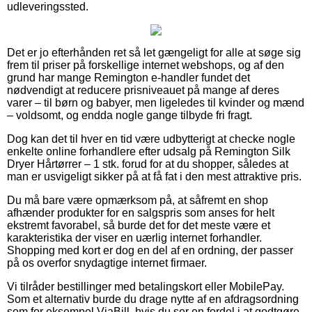
udleveringssted.
Det er jo efterhånden ret så let gængeligt for alle at søge sig
frem til priser på forskellige internet webshops, og af den
grund har mange Remington e-handler fundet det
nødvendigt at reducere prisniveauet på mange af deres
varer – til børn og babyer, men ligeledes til kvinder og mænd
– voldsomt, og endda nogle gange tilbyde fri fragt.
Dog kan det til hver en tid være udbytterigt at checke nogle
enkelte online forhandlere efter udsalg på Remington Silk
Dryer Hårtørrer – 1 stk. forud for at du shopper, således at
man er usvigeligt sikker på at få fat i den mest attraktive pris.
Du må bare være opmærksom på, at såfremt en shop
afhænder produkter for en salgspris som anses for helt
ekstremt favorabel, så burde det for det meste være et
karakteristika der viser en uærlig internet forhandler.
Shopping med kort er dog en del af en ordning, der passer
på os overfor snydagtige internet firmaer.
Vi tilråder bestillinger med betalingskort eller MobilePay.
Som et alternativ burde du drage nytte af en afdragsordning
som for eksempel ViaBill, hvis du ser en fordel i at godtgøre