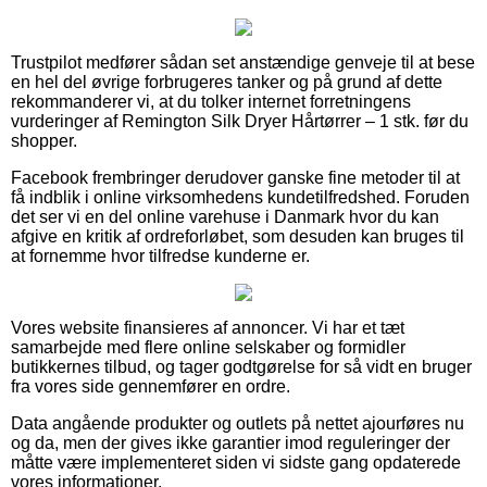
Trustpilot medfører sådan set anstændige genveje til at bese
en hel del øvrige forbrugeres tanker og på grund af dette
rekommanderer vi, at du tolker internet forretningens
vurderinger af Remington Silk Dryer Hårtørrer – 1 stk. før du
shopper.
Facebook frembringer derudover ganske fine metoder til at
få indblik i online virksomhedens kundetilfredshed. Foruden
det ser vi en del online varehuse i Danmark hvor du kan
afgive en kritik af ordreforløbet, som desuden kan bruges til
at fornemme hvor tilfredse kunderne er.
Vores website finansieres af annoncer. Vi har et tæt
samarbejde med flere online selskaber og formidler
butikkernes tilbud, og tager godtgørelse for så vidt en bruger
fra vores side gennemfører en ordre.
Data angående produkter og outlets på nettet ajourføres nu
og da, men der gives ikke garantier imod reguleringer der
måtte være implementeret siden vi sidste gang opdaterede
vores informationer.