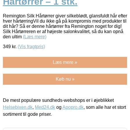
Hårtørrer – 1 stk.
Remington Silk Hårtørrer giver silkeblødt, glansfuldt hår efter
hver hårtørringVil du ikke gå på kompromis med produkter til
dit hår? Så er denne hårtørrer fra Remington noget for dig!
Silk Hårtørreren er af højeste salonkvalitet, så du kan opnå
den ultim
(Læs mere)
349
kr.
(Vis fragtpris)
Læs mere »
Køb nu »
De mest populære sundheds-webshops er i øjeblikket
Helsebixen.dk
,
Med24.dk
og
Apopro.dk
, som alle har et stort
sortiment til gode priser.