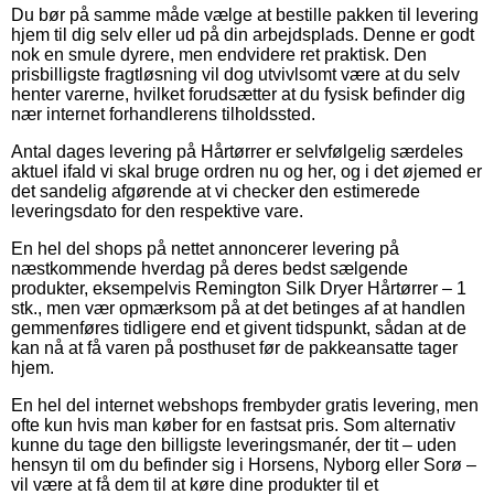
Du bør på samme måde vælge at bestille pakken til levering
hjem til dig selv eller ud på din arbejdsplads. Denne er godt
nok en smule dyrere, men endvidere ret praktisk. Den
prisbilligste fragtløsning vil dog utvivlsomt være at du selv
henter varerne, hvilket forudsætter at du fysisk befinder dig
nær internet forhandlerens tilholdssted.
Antal dages levering på Hårtørrer er selvfølgelig særdeles
aktuel ifald vi skal bruge ordren nu og her, og i det øjemed er
det sandelig afgørende at vi checker den estimerede
leveringsdato for den respektive vare.
En hel del shops på nettet annoncerer levering på
næstkommende hverdag på deres bedst sælgende
produkter, eksempelvis Remington Silk Dryer Hårtørrer – 1
stk., men vær opmærksom på at det betinges af at handlen
gemmenføres tidligere end et givent tidspunkt, sådan at de
kan nå at få varen på posthuset før de pakkeansatte tager
hjem.
En hel del internet webshops frembyder gratis levering, men
ofte kun hvis man køber for en fastsat pris. Som alternativ
kunne du tage den billigste leveringsmanér, der tit – uden
hensyn til om du befinder sig i Horsens, Nyborg eller Sorø –
vil være at få dem til at køre dine produkter til et