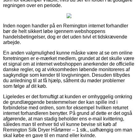
regningen over en periode.
Inden nogen handler på en Remington internet forhandler
bør de helt sikkert løbe igennem webshoppens
handelsbetingelser, dog er det uden tvivl et tidskrævende
arbejde.
En anden valgmulighed kunne måske være at se om online
forretningen er e-mærket medlem, grundet at det skulle være
et signal om at internet webshoppen anerkender de officielle
danske regler, og at virksomheden løbende monitoreres af
sagkyndige som kender til lovgivningen. Desuden tilbydes
du anledning til at få hjælp, såfremt du møder problemer
som følge af dit køb.
Ligeledes er det fornuftigt at kunden er omhyggelig omkring
de grundlæggende bestemmelser der kan spille ind i
forbindelse med ordren, som for eksempel hvilken returret
internet forhandleren benytter. På grund af dette er det også
afgørende, at man stadig beholder ens e-mail kvittering,
således man til enhver tid vil kunne bevise sit køb af
Remington Silk Dryer Hårtørrer – 1 stk., uafhængig om man
skal købe en gave til en mand eller kvinde.