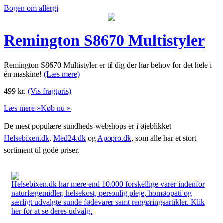
Bogen om allergi
Remington S8670 Multistyler
Remington S8670 Multistyler er til dig der har behov for det hele i
én maskine!
(Læs mere)
499
kr.
(Vis fragtpris)
Læs mere »
Køb nu »
De mest populære sundheds-webshops er i øjeblikket
Helsebixen.dk
,
Med24.dk
og
Apopro.dk
, som alle har et stort
sortiment til gode priser.
Helsebixen.dk har mere end 10.000 forskellige varer indenfor
naturlægemidler, helsekost, personlig pleje, homøopati og
særligt udvalgte sunde fødevarer samt rengøringsartikler. Klik
her for at se deres udvalg.