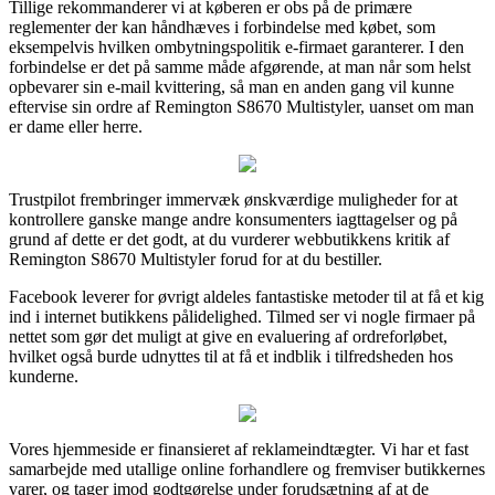
Tillige rekommanderer vi at køberen er obs på de primære
reglementer der kan håndhæves i forbindelse med købet, som
eksempelvis hvilken ombytningspolitik e-firmaet garanterer. I den
forbindelse er det på samme måde afgørende, at man når som helst
opbevarer sin e-mail kvittering, så man en anden gang vil kunne
eftervise sin ordre af Remington S8670 Multistyler, uanset om man
er dame eller herre.
Trustpilot frembringer immervæk ønskværdige muligheder for at
kontrollere ganske mange andre konsumenters iagttagelser og på
grund af dette er det godt, at du vurderer webbutikkens kritik af
Remington S8670 Multistyler forud for at du bestiller.
Facebook leverer for øvrigt aldeles fantastiske metoder til at få et kig
ind i internet butikkens pålidelighed. Tilmed ser vi nogle firmaer på
nettet som gør det muligt at give en evaluering af ordreforløbet,
hvilket også burde udnyttes til at få et indblik i tilfredsheden hos
kunderne.
Vores hjemmeside er finansieret af reklameindtægter. Vi har et fast
samarbejde med utallige online forhandlere og fremviser butikkernes
varer, og tager imod godtgørelse under forudsætning af at de