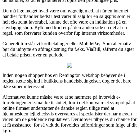
du handler, så du er garanteret at opnå den prisbilligste pris.
Du må lige meget hvad være omhyggelig med, at når en internet
handler forhandler bedst i test varer til salg for en salgspris som er
helt ekstremt favorabel, kunne det ofte være en indikation på en
snydagtig shop. Køb med kort er på den anden side en del af en
regel, som forsvarer kunden overfor fup internet virksomheder.
Generelt foreslår vi kortbetalinger eller MobilePay. Som alternativ
bør du udnytte en afdragsløsning fra f.eks. ViaBill, såfremt du agter
at betale prisen over en periode.
Inden nogen shopper hos en Remington webshop behøver de i
reglen sætte sig ind i butikkens handelsbetingelser, dog er det bare
ikke super interessant.
Alternativet kunne måske være at se nærmere på hvorvidt e-
forretningen er e-mærke tilsluttet, fordi det kan være et sympol på at
online firmaet understøtter de danske regler, tillige med at
hjemmesiden lejlighedsvis overværes af specialister der har megen
viden om de gældende regulativer. Derudover tilbydes du chance for
at få assistance, for så vidt du forvoldes udfordringer som følge af dit
køb.