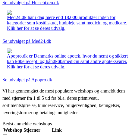
Se udvalget på Helsebixen.dk
Med24.dk har i dag mere end 18.000 produkter inden for
kategorier som kosttilskud, hudpleje samt medicin og medicare.
Klik her for at se deres udvalg.
Se udvalget på Med24.dk
Apopro.dk er Danmarks online apotek, hvor du nemt og sikkert
kan købe recept- og håndkøbsmedicin samt andre apoteksvarer.
Klik her for at se deres udvalg.
Se udvalget på Apopro.dk
Vi har gennemgået de mest populære webshops og anmeldt dem
med stjerner fra 1 til 5 ud fra bl.a. deres prisniveau,
sortimentstørrelse, kundeservice, brugervenlighed, betingelser,
leveringsformer og betalingsmuligheder.
Bedst anmeldte webshops
Webshop
Stjerner
Link