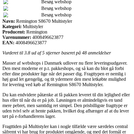
Besøg webshop
Besøg webshop
Besøg webshop
Navn:
Remington S8670 Multistyler
Kategori:
Multistyler
Producent:
Remington
Varenummer:
4008496623877
EAN:
4008496623877
Vurderet til
3.8
ud af 5 stjerner baseret på
48
anmeldelser
Masser af webshops i Danmark udlover nu flere leveringsudgaver.
Den mest moderne er p.t. pakkeshops, og så kan du blot gå forbi
efter dine produkter lige når det passer dig. Fragttypen er nemlig i
høj grad let gængelig, og tit ydermere den mest letkøbte mulighed
for levering ved køb af Remington S8670 Multistyler.
Du kan endvidere påtænke at få pakken leveret til din lejlighed eller
hus eller til når du er på job. Løsningen er almindeligvis en tand
mere pebret, men samtidig ret simpel. Den prisbilligste fragttype er
uden tvivl selv at hente pakken, hvilket dog afhænger af at du lever
tæt på e-forhandlerens lager.
Fragttiden på Multistyler kan i nogle tilfælde være særdeles central
såfremt vi har brug for produktet omgående, og med det formål er