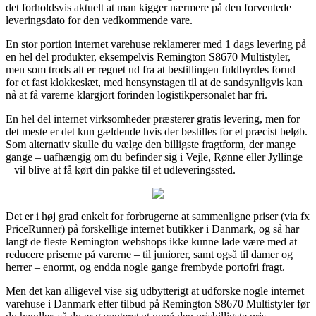
det forholdsvis aktuelt at man kigger nærmere på den forventede
leveringsdato for den vedkommende vare.
En stor portion internet varehuse reklamerer med 1 dags levering på
en hel del produkter, eksempelvis Remington S8670 Multistyler,
men som trods alt er regnet ud fra at bestillingen fuldbyrdes forud
for et fast klokkeslæt, med hensynstagen til at de sandsynligvis kan
nå at få varerne klargjort forinden logistikpersonalet har fri.
En hel del internet virksomheder præsterer gratis levering, men for
det meste er det kun gældende hvis der bestilles for et præcist beløb.
Som alternativ skulle du vælge den billigste fragtform, der mange
gange – uafhængig om du befinder sig i Vejle, Rønne eller Jyllinge
– vil blive at få kørt din pakke til et udleveringssted.
Det er i høj grad enkelt for forbrugerne at sammenligne priser (via fx
PriceRunner) på forskellige internet butikker i Danmark, og så har
langt de fleste Remington webshops ikke kunne lade være med at
reducere priserne på varerne – til juniorer, samt også til damer og
herrer – enormt, og endda nogle gange frembyde portofri fragt.
Men det kan alligevel vise sig udbytterigt at udforske nogle internet
varehuse i Danmark efter tilbud på Remington S8670 Multistyler før