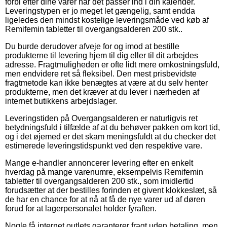
forbi efter dine varer når det passer ind i din kalender.
Leveringstypen er jo meget let gængelig, samt endda
ligeledes den mindst kostelige leveringsmåde ved køb af
Remifemin tabletter til overgangsalderen 200 stk..
Du burde derudover afveje for og imod at bestille
produkterne til levering hjem til dig eller til dit arbejdes
adresse. Fragtmuligheden er ofte lidt mere omkostningsfuld,
men endvidere ret så fleksibel. Den mest prisbevidste
fragtmetode kan ikke benægtes at være at du selv henter
produkterne, men det kræver at du lever i nærheden af
internet butikkens arbejdslager.
Leveringstiden på Overgangsalderen er naturligvis ret
betydningsfuld i tilfælde af at du behøver pakken om kort tid,
og i det øjemed er det skam meningsfuldt at du checker det
estimerede leveringstidspunkt ved den respektive vare.
Mange e-handler annoncerer levering efter en enkelt
hverdag på mange varenumre, eksempelvis Remifemin
tabletter til overgangsalderen 200 stk., som imidlertid
forudsætter at der bestilles forinden et givent klokkeslæt, så
de har en chance for at nå at få de nye varer ud af døren
forud for at lagerpersonalet holder fyraften.
Nogle få internet outlets garanterer fragt uden betaling, men