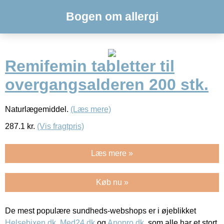
Bogen om allergi
Remifemin tabletter til
overgangsalderen 200 stk.
Naturlægemiddel.
(Læs mere)
287.1
kr.
(Vis fragtpris)
Læs mere »
Køb nu »
De mest populære sundheds-webshops er i øjeblikket
Helsebixen.dk
,
Med24.dk
og
Apopro.dk
, som alle har et stort