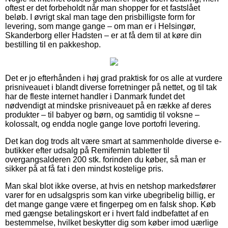
oftest er det forbeholdt når man shopper for et fastslået
beløb. I øvrigt skal man tage den prisbilligste form for
levering, som mange gange – om man er i Helsingør,
Skanderborg eller Hadsten – er at få dem til at køre din
bestilling til en pakkeshop.
Det er jo efterhånden i høj grad praktisk for os alle at vurdere
prisniveauet i blandt diverse forretninger på nettet, og til tak
har de fleste internet handler i Danmark fundet det
nødvendigt at mindske prisniveauet på en række af deres
produkter – til babyer og børn, og samtidig til voksne –
kolossalt, og endda nogle gange love portofri levering.
Det kan dog trods alt være smart at sammenholde diverse e-
butikker efter udsalg på Remifemin tabletter til
overgangsalderen 200 stk. forinden du køber, så man er
sikker på at få fat i den mindst kostelige pris.
Man skal blot ikke overse, at hvis en netshop markedsfører
varer for en udsalgspris som kan virke ubegribelig billig, er
det mange gange være et fingerpeg om en falsk shop. Køb
med gængse betalingskort er i hvert fald indbefattet af en
bestemmelse, hvilket beskytter dig som køber imod uærlige