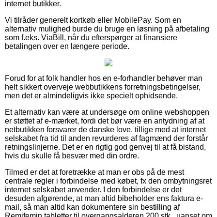
internet butikker.
Vi tilråder generelt kortkøb eller MobilePay. Som en
alternativ mulighed burde du bruge en løsning på afbetaling
som f.eks. ViaBill, når du efterspørger at finansiere
betalingen over en længere periode.
Forud for at folk handler hos en e-forhandler behøver man
helt sikkert overveje webbutikkens forretningsbetingelser,
men det er almindeligvis ikke specielt ophidsende.
Et alternativ kan være at undersøge om online webshoppen
er støttet af e-mærket, fordi det bør være en antydning af at
netbutikken forsvarer de danske love, tillige med at internet
selskabet fra tid til anden revurderes af fagmænd der forstår
retningslinjerne. Det er en rigtig god genvej til at få bistand,
hvis du skulle få besvær med din ordre.
Tilmed er det at foretrække at man er obs på de mest
centrale regler i forbindelse med købet, fx den ombytningsret
internet selskabet anvender. I den forbindelse er det
desuden afgørende, at man altid bibeholder ens faktura e-
mail, så man altid kan dokumentere sin bestilling af
Remifemin tabletter til overgangsalderen 200 stk., uanset om