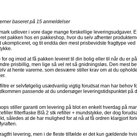
jerner baseret på
15
anmeldelser
mark udlover i vore dage mange forskellige leveringsudgaver. 
veret pakken hos en pakkeshop, hvor du selv afhenter produkterne
 ukompliceret, og tit endda den mest prisbevidste fragttype ved kø
tykke.
r og imod at få pakken leveret til din bolig eller til når du er på
indre prisbillig, men lige så vel ret så gnidningsløs. Den mest b
elv at hente varerne, som desværre stiller krav om at du ophold
er.
iltre er selvfølgelig usædvanlig vigtig forudsat man har behov fo
fuldkommen passende at du undersøger leveringstidspunktet p
ps stiller garanti om levering på blot en enkelt hverdag på m
iller filterflaske Blå 2 stk refiller + mundstykke, der dog forudsæ
kt, således at de har mulighed for at nå at få ordren klargjort for
yraften.
ragtfri levering, men i de fleste tilfælde er det kun gældende hvis