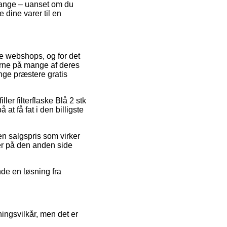
gange – uanset om du
 dine varer til en
ine webshops, og for det
serne på mange af deres
nge præstere gratis
ler filterflaske Blå 2 stk
at få fat i den billigste
en salgspris som virker
 er på den anden side
nde en løsning fra
ingsvilkår, men det er