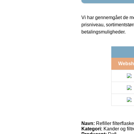
Vi har gennemgået de mes
prisniveau, sortimentstø
betalingsmuligheder.
Websh
Navn:
Refiller filterflask
Kategori:
Kander og filtr