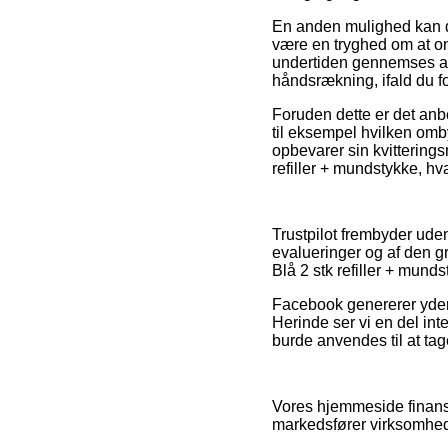
En anden mulighed kan d
være en tryghed om at on
undertiden gennemses af 
håndsrækning, ifald du f
Foruden dette er det anb
til eksempel hvilken omby
opbevarer sin kvitterings
refiller + mundstykke, hv
Trustpilot frembyder ud
evalueringer og af den gr
Blå 2 stk refiller + mund
Facebook genererer yderme
Herinde ser vi en del int
burde anvendes til at tage
Vores hjemmeside finansi
markedsfører virksomhede