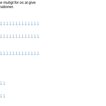
 muligt for os at give
mationer.
1
1
1
1
1
1
1
1
1
1
1
1
1
1
1
1
1
1
1
1
1
1
1
1
1
1
1
1
1
1
1
1
1
1
1
1
1
1
1
1
1
1
1