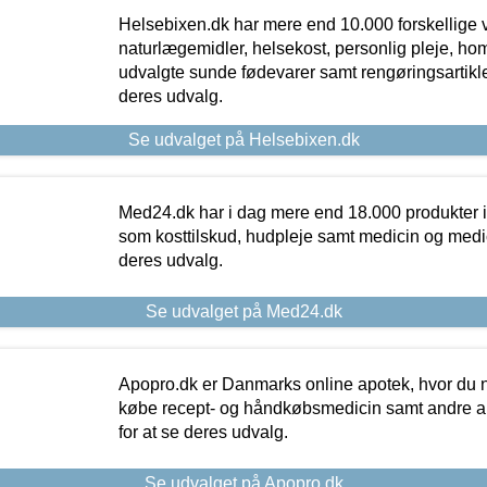
Helsebixen.dk har mere end 10.000 forskellige v
naturlægemidler, helsekost, personlig pleje, ho
udvalgte sunde fødevarer samt rengøringsartikler.
deres udvalg.
Se udvalget på Helsebixen.dk
Med24.dk har i dag mere end 18.000 produkter i
som kosttilskud, hudpleje samt medicin og medica
deres udvalg.
Se udvalget på Med24.dk
Apopro.dk er Danmarks online apotek, hvor du n
købe recept- og håndkøbsmedicin samt andre ap
for at se deres udvalg.
Se udvalget på Apopro.dk