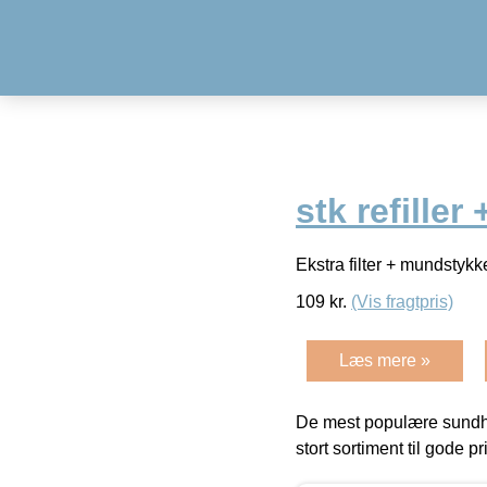
stk refille
Ekstra filter + mundstykke 
109
kr.
(Vis fragtpris)
Læs mere »
De mest populære sundh
stort sortiment til gode pr