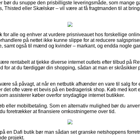
r bør du snuppe den prisbilligste leveringsmåde, som mange 
 Thisted eller Skælskør – vil være at få fragtmanden til at bringe
sk for alle og enhver at vurdere prisniveauet hos forskellige onl
orhandlere på nettet ikke kunne slippe for at reducere salgspri
nge, samt også til mænd og kvinder – markant, og endda nogle ga
rentabelt at tjekke diverse internet outlets efter tilbud på Refil
d for at du færdiggør din shopping, sådan at man er skråsikker på 
ære så påvagt, at når en netbutik afhænder en vare til salg for 
 er det ofte være et bevis på en bedragerisk shop. Køb med kort
som assisterer køber overfor snydagtige internet butikker.
køb eller mobilbetaling. Som en alternativ mulighed bør du anve
du foretrækker at finansiere omkostningerne over tid.
å en Dafi butik bør man sådan set granske netshoppens forretn
de projekt.