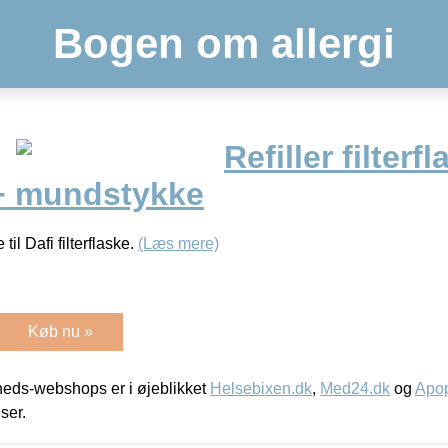
Bogen om allergi
Refiller filterf
r + mundstykke
til Dafi filterflaske.
(Læs mere)
Køb nu »
eds-webshops er i øjeblikket
Helsebixen.dk
,
Med24.dk
og
Apop
iser.