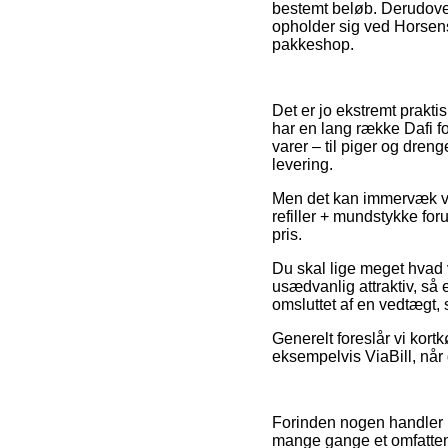
bestemt beløb. Derudove
opholder sig ved Horsens,
pakkeshop.
Det er jo ekstremt prakti
har en lang række Dafi f
varer – til piger og dre
levering.
Men det kan immervæk være 
refiller + mundstykke foru
pris.
Du skal lige meget hvad v
usædvanlig attraktiv, så
omsluttet af en vedtægt, 
Generelt foreslår vi kort
eksempelvis ViaBill, når 
Forinden nogen handler p
mange gange et omfatten