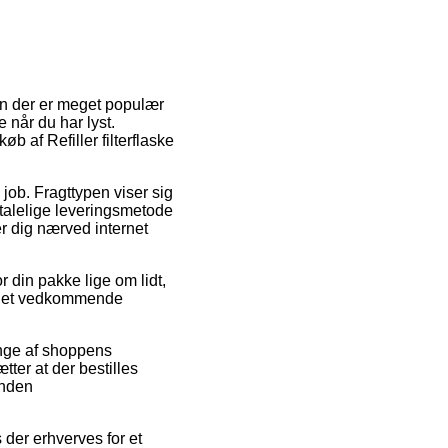
En der er meget populær
 når du har lyst.
b af Refiller filterflaske
 job. Fragttypen viser sig
etalelige leveringsmetode
er dig nærved internet
r din pakke lige om lidt,
å det vedkommende
ange af shoppens
tter at der bestilles
inden
 der erhverves for et