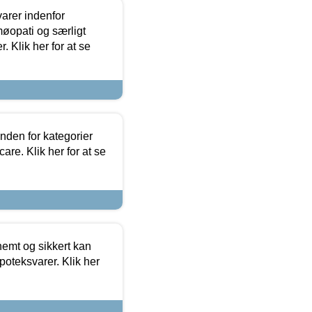
arer indenfor
møopati og særligt
 Klik her for at se
nden for kategorier
re. Klik her for at se
emt og sikkert kan
oteksvarer. Klik her