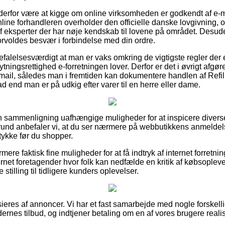
erfor være at kigge om online virksomheden er godkendt af e-m
line forhandleren overholder den officielle danske lovgivning,
eksperter der har nøje kendskab til lovene på området. Desuden
orvoldes besvær i forbindelse med din ordre.
efalelsesværdigt at man er vaks omkring de vigtigste regler der
tningsrettighed e-forretningen lover. Derfor er det i øvrigt afgør
mail, således man i fremtiden kan dokumentere handlen af Refiller
ad end man er på udkig efter varer til en herre eller dame.
en sammenligning uafhængige muligheder for at inspicere diver
und anbefaler vi, at du ser nærmere på webbutikkens anmeldelser 
stykke før du shopper.
re faktisk fine muligheder for at få indtryk af internet forretn
ernet foretagender hvor folk kan nedfælde en kritik af købsoplev
 stilling til tidligere kunders oplevelser.
eres af annoncer. Vi har et fast samarbejde med nogle forskelli
rnes tilbud, og indtjener betaling om en af vores brugere reali