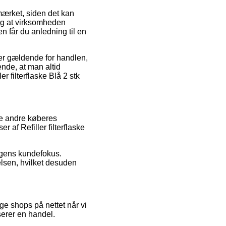
ærket, siden det kan
 og at virksomheden
 får du anledning til en
 er gældende for handlen,
ende, at man altid
 filterflaske Blå 2 stk
se andre køberes
af Refiller filterflaske
ingens kundefokus.
elsen, hvilket desuden
ge shops på nettet når vi
serer en handel.