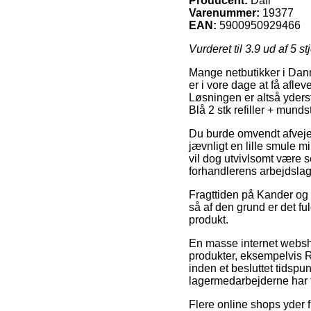
Producent:
Dafi
Varenummer:
19377
EAN:
5900950929466
Vurderet til
3.9
ud af 5 st
Mange netbutikker i Dan
er i vore dage at få afle
Løsningen er altså yderst
Blå 2 stk refiller + munds
Du burde omvendt afveje fo
jævnligt en lille smule m
vil dog utvivlsomt være s
forhandlerens arbejdslag
Fragttiden på Kander og f
så af den grund er det 
produkt.
En masse internet websho
produkter, eksempelvis Ref
inden et besluttet tidspun
lagermedarbejderne har f
Flere online shops yder f